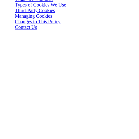
Types of Cookies We Use
Third-Party Cookies
Managing Cookies
Changes to This Policy
Contact Us
Juridisks paziņojums
Svarīgi: Šis juridiskais dokuments ir saistošs tikai angļu valodā. Tulk
Introduction
This Cookies Policy explains how 3-102-942115, SOCIEDAD DE RES
Rica (referred to herein as "Cashaa", "we", "us", or "our"), utilizes 
What Are Cookies?
Cookies are small text files stored on your device when you visit a we
Types of Cookies We Use
a. Essential Cookies These cookies are necessary for the website to fu
website’s performance.