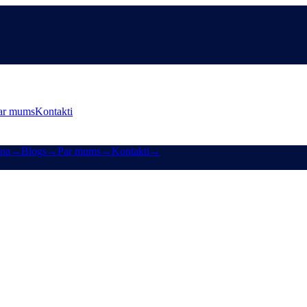
ar mums
Kontakti
ana
→
Blogs
→
Par mums
→
Kontakti
→