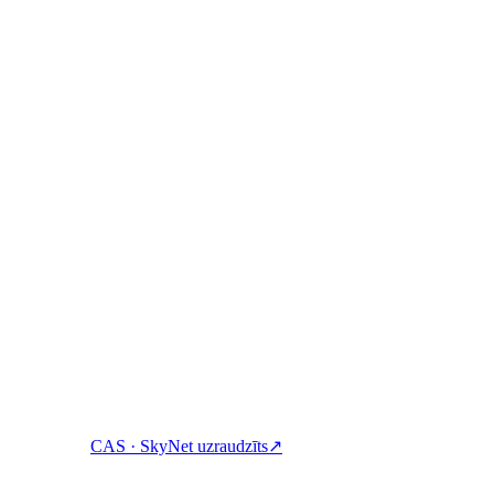
at:
ņemieties un tērējiet kriptovalūtu ar vienu kontu.
CAS · SkyNet uzraudzīts
↗