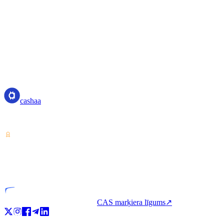
Contact Us
If you have any questions about our use of cookies, please contact us 
Email: privacy@cashaa.com
cashaa
cashaa
Kriptoaktīvu pakalpojumu sniedzējs — licencēts Kostarikā. Pelniet, aiz
VASP
Licencēta vienība
CAS marķiera līgums
↗