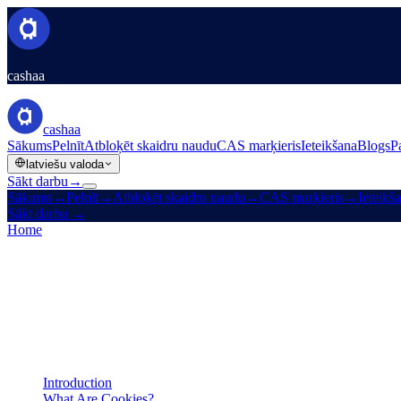
cashaa
cashaa
Sākums
Pelnīt
Atbloķēt skaidru naudu
CAS marķieris
Ieteikšana
Blogs
P
latviešu valoda
Sākt darbu
→
Sākums
→
Pelnīt
→
Atbloķēt skaidru naudu
→
CAS marķieris
→
Ieteikš
Sākt darbu
→
Home
/
Legal
/
Cookies Policy
On this page
Introduction
What Are Cookies?