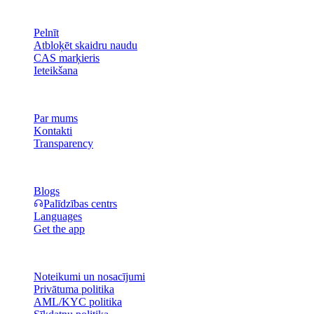
Produkts
Pelnīt
Atbloķēt skaidru naudu
CAS marķieris
Ieteikšana
Uzņēmums
Par mums
Kontakti
Transparency
Resursi
Blogs
Palīdzības centrs
Languages
Get the app
Juridiska informācija
Noteikumi un nosacījumi
Privātuma politika
AML/KYC politika