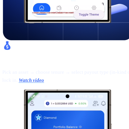
Fixed Earn:
Pick an asset → choose tenure → select payout type (in-kind 
lock in.
Watch video