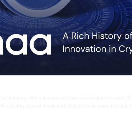
 shipping, why it matters, and how you can put it to work. If 
th a healthy dose of momentum. Today’s issue continues that r
app