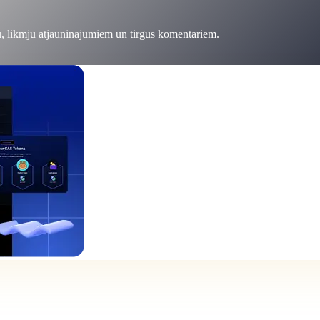
, likmju atjauninājumiem un tirgus komentāriem.