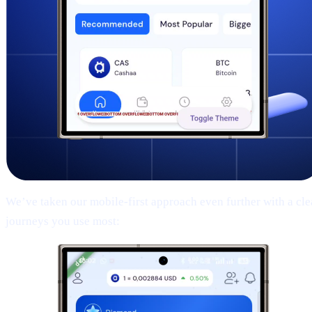
We’ve taken our mobile-first approach even further with a clean
journeys you use most: