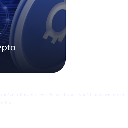
you’ve followed recent Pulse editions, you’ll know we like to
hythm.