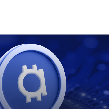
eejami — virsraksts un kopsavilkums augstāk ir iztulkoti.