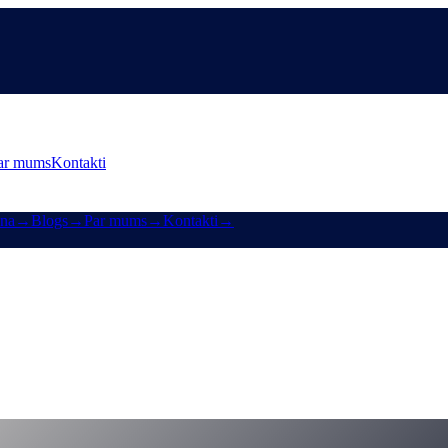
ar mums
Kontakti
ana
→
Blogs
→
Par mums
→
Kontakti
→
jaunais CAS centrs un mārketinga uzvaras
otā CAS žetona lapā un mārketinga uzlabojumos, kas pirmās iemaksas pa
arkering-campaign-wins