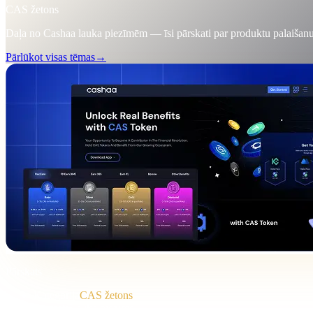
CAS žetons
Daļa no Cashaa lauka piezīmēm — īsi pārskati par produktu palaišanu
Pārlūkot visas tēmas
→
Pārskats
Kategorija
CAS žetons
Formāts
Lauka piezīme