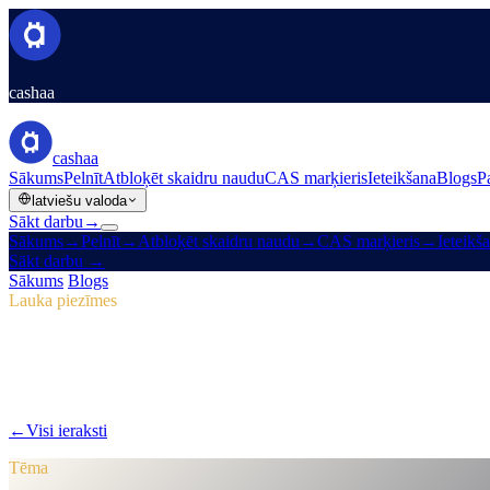
cashaa
cashaa
Sākums
Pelnīt
Atbloķēt skaidru naudu
CAS marķieris
Ieteikšana
Blogs
P
latviešu valoda
Sākt darbu
→
Sākums
→
Pelnīt
→
Atbloķēt skaidru naudu
→
CAS marķieris
→
Ieteikš
Sākt darbu
→
Sākums
/
Blogs
/
CAS žetons
Lauka piezīmes
CAS žetons
04. izdevums · 2 min lasīšana
Pulse #18: mobilās lietotnes ielūkojums, 
Pulse #18 — pirmais ieskats Cashaa ātrākajā mobilajā lietotnē, vien
←
Visi ieraksti
/blog/
pulse-18-mobile-app-sneak-peek-new-cas-hub-m
Tēma