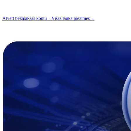
Lasīšana
2 min
Izdevums
#04
Atvērt bezmaksas kontu
→
Visas lauka piezīmes
→
i
Šis raksts ir pieejams angļu valodā. Pilnu rakstu tulkojumi drīz būs pi