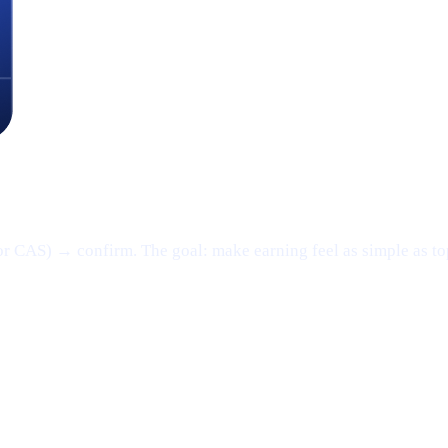
or CAS) → confirm. The goal: make earning feel as simple as t