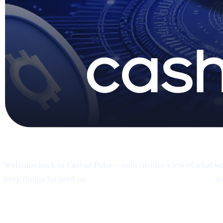
Pulse #18 — Intro
Welcome back to Cashaa Pulse—your insider-view of what we’re
keep things focused on
product, CAS utility, and results—
wi
1 | Sneak peek:
the new Cashaa mobile 