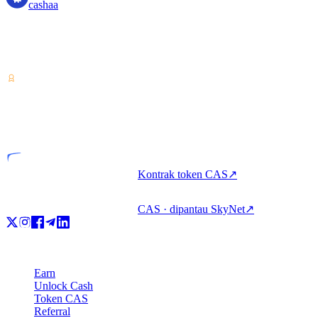
cashaa
Penyedia layanan aset kripto — berlisensi dari Costa Rica.
Dapatkan imbal hasil, pinjam, dan belanjakan kripto dalam satu
akun.
VASP
Entitas berlisensi
Kontrak token CAS
↗
CAS · dipantau SkyNet
↗
Produk
Earn
Unlock Cash
Token CAS
Referral