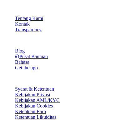
Perusahaan
Tentang Kami
Kontak
Transparency
Sumber Daya
Blog
Pusat Bantuan
Bahasa
Get the app
Legal
Syarat & Ketentuan
Kebijakan Privasi
Kebijakan AML/KYC
Kebijakan Cookies
Ketentuan Earn
Ketentuan Likuiditas
Sebagian atau seluruh layanan wallet Cashaa, beberapa fitur di
dalamnya, atau beberapa Aset Digital, tidak tersedia di yurisdiksi
tertentu, termasuk di mana pembatasan atau larangan dapat berlaku,