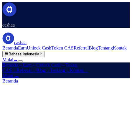
cashaa
cashaa
Beranda
Earn
Unlock Cash
Token CAS
Referral
Blog
Tentang
Kontak
Bahasa Indonesia
Mulai
→
Beranda
→
Earn
→
Unlock Cash
→
Token
CAS
→
Referral
→
Blog
→
Tentang
→
Kontak
→
Mulai
→
Beranda
/
Perusahaan
/
Tentang