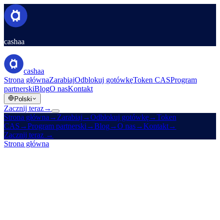
cashaa
cashaa
Strona główna
Zarabiaj
Odblokuj gotówkę
Token CAS
Program
partnerski
Blog
O nas
Kontakt
Polski
Zacznij teraz
→
Strona główna
→
Zarabiaj
→
Odblokuj gotówkę
→
Token
CAS
→
Program partnerski
→
Blog
→
O nas
→
Kontakt
→
Zacznij teraz
→
Strona główna
/
Kariera