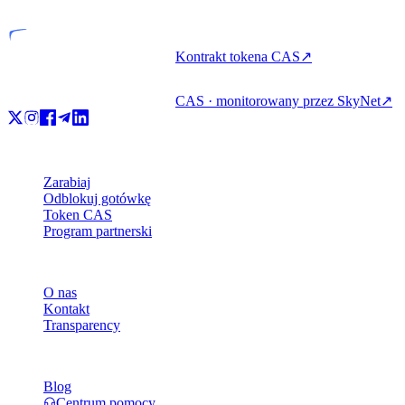
Kontrakt tokena CAS
↗
CAS · monitorowany przez SkyNet
↗
Produkt
Zarabiaj
Odblokuj gotówkę
Token CAS
Program partnerski
Firma
O nas
Kontakt
Transparency
Zasoby
Blog
Centrum pomocy