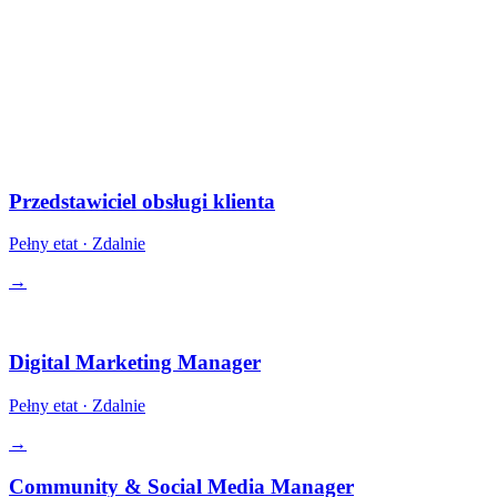
§ Otwarte role
10 stanowisk.
Wszystkie remote-first. W części ról udziały. Konkurencyjne
wynagrodzenie + opcjonalna płatność w krypto.
Operacje
Przedstawiciel obsługi klienta
Pełny etat
·
Zdalnie
→
Growth
Digital Marketing Manager
Pełny etat
·
Zdalnie
→
Community & Social Media Manager