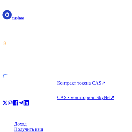
cashaa
cashaa
Поставщик услуг с криптоактивами — лицензия Коста-Рики.
Зарабатывайте, занимайте и тратьте крипто с одного аккаунта.
VASP
Лицензированная компания
Контракт токена CAS
↗
CAS · мониторинг SkyNet
↗
Продукт
Доход
Получить кэш