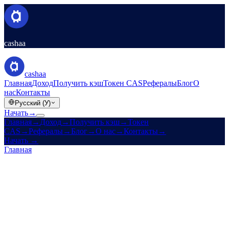
cashaa
cashaa
Главная
Доход
Получить кэш
Токен CAS
Рефералы
Блог
О
нас
Контакты
Русский (У)
Начать
→
Главная
→
Доход
→
Получить кэш
→
Токен
CAS
→
Рефералы
→
Блог
→
О нас
→
Контакты
→
Начать
→
Главная
/
Компания
/
О нас