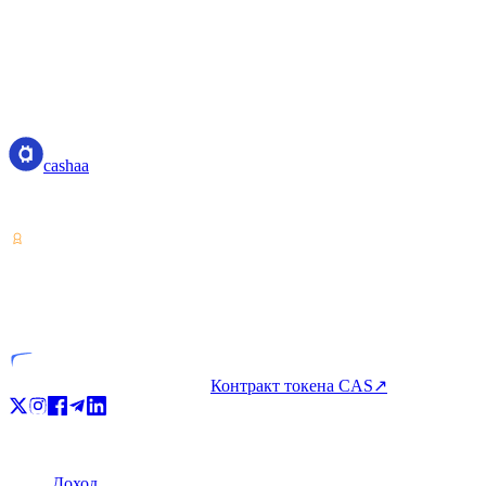
1
%
7
Aggregate activity from our private development org · no code, commit
cashaa
cashaa
Поставщик услуг с криптоактивами — лицензия Коста-Рики. Зар
VASP
Лицензированная компания
Контракт токена CAS
↗
Продукт
Доход