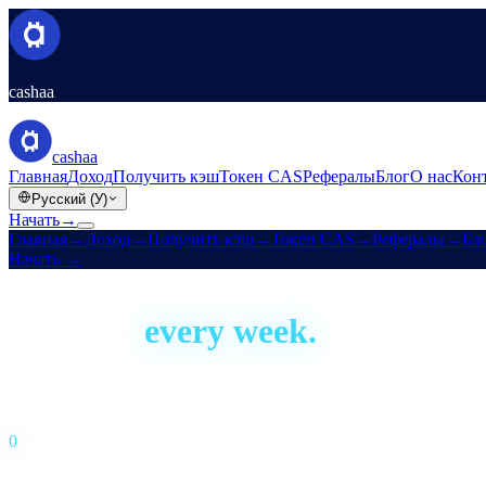
cashaa
cashaa
Главная
Доход
Получить кэш
Токен CAS
Рефералы
Блог
О нас
Кон
Русский (У)
Начать
→
Главная
→
Доход
→
Получить кэш
→
Токен CAS
→
Рефералы
→
Бл
Начать
→
Built in the open
We ship,
every week.
Cashaa has been building since 2016. This is our development activity
Live · auto-updated daily
Last shipped
1 day ago
0
Commits · 52 weeks
0