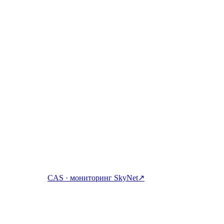
 messages, or contributor identities are shown · refreshed automaticall
абатывайте, занимайте и тратьте крипто с одного аккаунта.
CAS · мониторинг SkyNet
↗