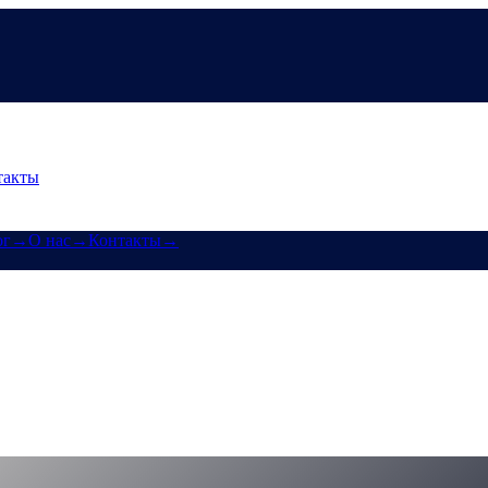
такты
ог
→
О нас
→
Контакты
→
риложения, новый CAS-хаб и победы мар
ение Cashaa, единую страницу токена CAS и маркетинговые дор
hub-markering-campaign-wins