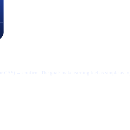
or CAS) → confirm. The goal: make earning feel as simple as t