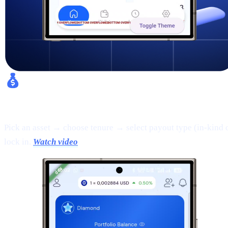
Fixed Earn:
Pick an asset → choose tenure → select payout type (in-kind 
lock in.
Watch video