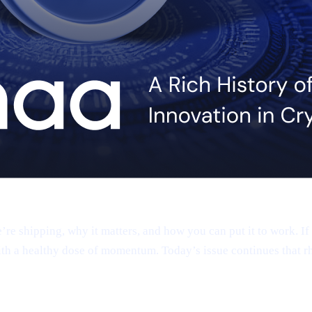
 shipping, why it matters, and how you can put it to work. If 
th a healthy dose of momentum. Today’s issue continues that r
app