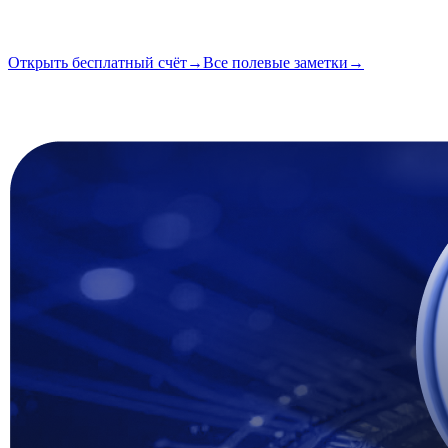
Чтение
2 мин
Выпуск
#04
Открыть бесплатный счёт
→
Все полевые заметки
→
i
Эта статья доступна на английском. Переводы полных публика