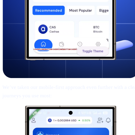
We’ve taken our mobile-first approach even further with a clean
journeys you use most: