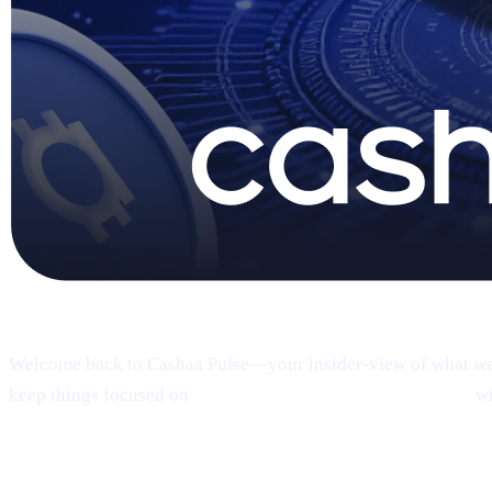
Pulse #18 — Intro
Welcome back to Cashaa Pulse—your insider-view of what we’re
keep things focused on
product, CAS utility, and results—
wi
1 | Sneak peek:
the new Cashaa mobile 