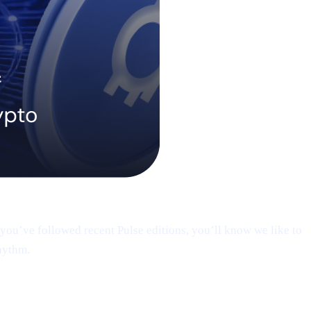
you’ve followed recent Pulse editions, you’ll know we like to
hythm.