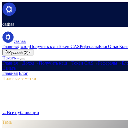
cashaa
cashaa
Главная
Доход
Получить кэш
Токен CAS
Рефералы
Блог
О нас
Кон
Русский (У)
Начать
→
Главная
→
Доход
→
Получить кэш
→
Токен CAS
→
Рефералы
→
Бл
Начать
→
Главная
/
Блог
/
Токен CAS
Полевые заметки
Токен CAS
Выпуск 04 · 2 мин чтения
Pulse #18: предпросмотр мобильного п
В Pulse #18 — первый взгляд на ускоренное мобильное прилож
←
Все публикации
/blog/
pulse-18-mobile-app-sneak-peek-new-cas-
Тема