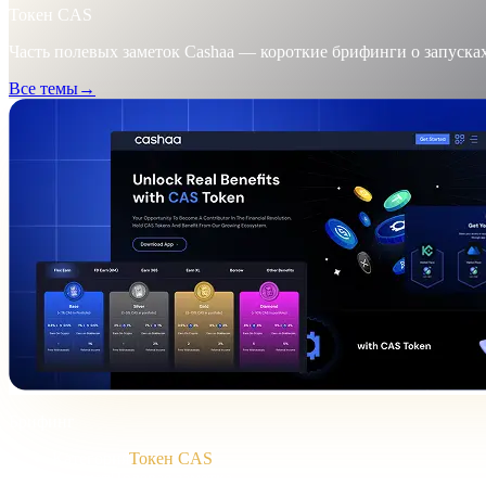
Токен CAS
Часть полевых заметок Cashaa — короткие брифинги о запуска
Все темы
→
Брифинг
Категория
Токен CAS
Формат
Полевая заметка