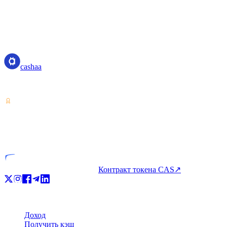
cashaa
cashaa
Поставщик услуг с криптоактивами — лицензия Коста-Рики. Зар
VASP
Лицензированная компания
Контракт токена CAS
↗
Продукт
Доход
Получить кэш