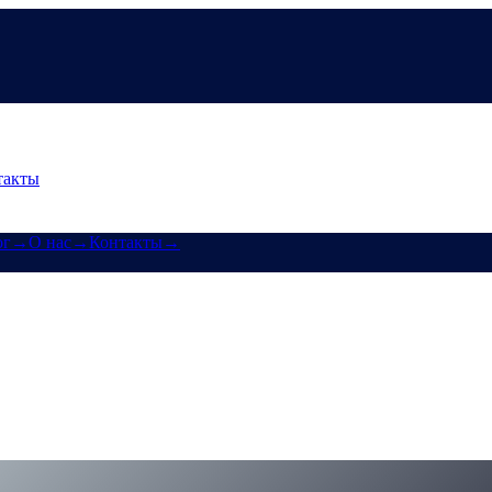
такты
ог
→
О нас
→
Контакты
→
 — только лучшие ставки в CeFi
ки токенов — позади. Одинаковые ставки для всех, фиксирован
best-rates-in-cefi