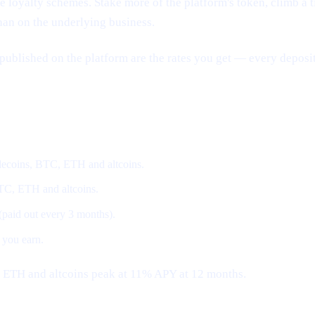
loyalty schemes. Stake more of the platform's token, climb a tier
han on the underlying business.
published on the platform are the rates you get — every deposit
coins, BTC, ETH and altcoins.
BTC, ETH and altcoins.
 (paid out every 3 months).
 you earn.
, ETH and altcoins peak at 11% APY at 12 months.