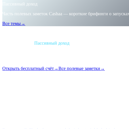
Пассивный доход
Часть полевых заметок Cashaa — короткие брифинги о запуска
Все темы
→
Брифинг
Категория
Пассивный доход
Формат
Полевая заметка
Чтение
1 мин
Выпуск
#06
Открыть бесплатный счёт
→
Все полевые заметки
→
i
Эта статья доступна на английском. Переводы полных публика
Loyalty mazes, tier games, token-locking gymnastics — gon
What changed