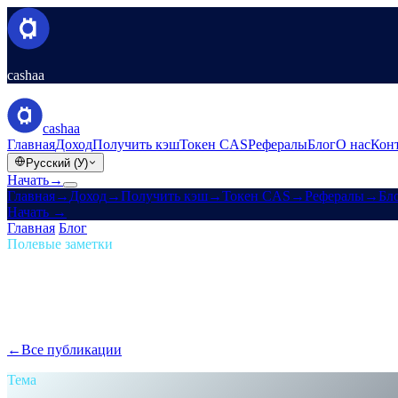
cashaa
cashaa
Главная
Доход
Получить кэш
Токен CAS
Рефералы
Блог
О нас
Кон
Русский (У)
Начать
→
Главная
→
Доход
→
Получить кэш
→
Токен CAS
→
Рефералы
→
Бл
Начать
→
Главная
/
Блог
/
Пассивный доход
Полевые заметки
Пассивный доход
Выпуск 06 · 1 мин чтения
Новая Cashaa: без преград, без токенов
Лабиринты лояльности, игры с уровнями, гимнастика блокиров
←
Все публикации
/blog/
the-new-cashaa-no-hoops-no-tokens-just-the-
Тема