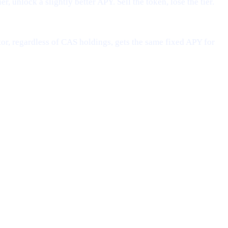
, unlock a slightly better APY. Sell the token, lose the tier.
or, regardless of CAS holdings, gets the same fixed APY for