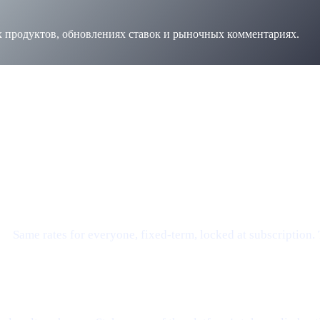
х продуктов, обновлениях ставок и рыночных комментариях.
ций появятся скоро — заголовок и краткое описание выше уже п
e.
Same rates for everyone, fixed-term, locked at subscription.