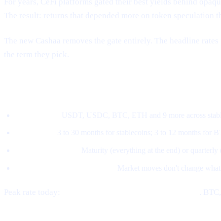
For years, CeFi platforms gated their best yields behind opaque 
The result: returns that depended more on token speculation t
The new Cashaa removes the gate entirely. The headline rates 
the term they pick.
How the new model works
Pick an asset.
USDT, USDC, BTC, ETH and 9 more across stable
Pick a term.
3 to 30 months for stablecoins; 3 to 12 months for 
Pick a payout style.
Maturity (everything at the end) or quarterly
The rate locks at subscription.
Market moves don't change what
Peak rate today:
21% APY on stablecoins at 30 months
. BTC