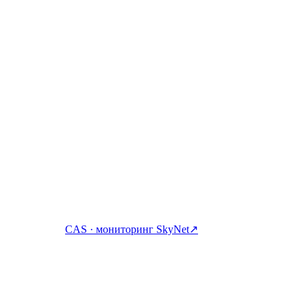
абатывайте, занимайте и тратьте крипто с одного аккаунта.
CAS · мониторинг SkyNet
↗