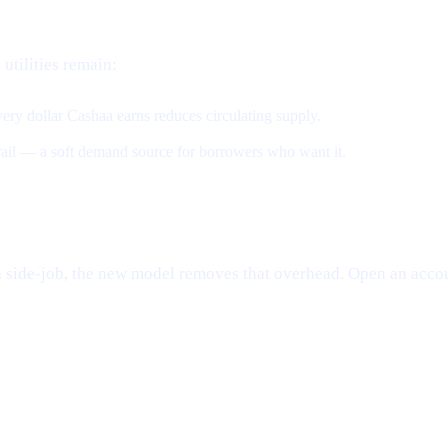
 utilities remain:
ery dollar Cashaa earns reduces circulating supply.
 rail — a soft demand source for borrowers who want it.
e a side-job, the new model removes that overhead. Open an accou