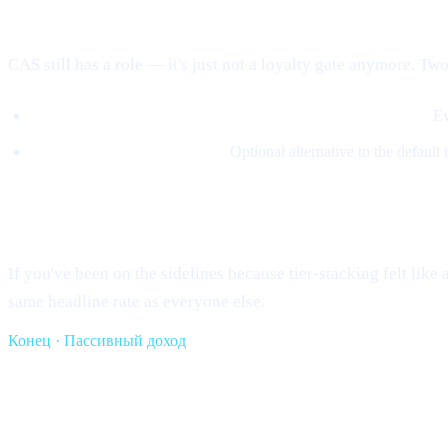
Where CAS fits in now
CAS still has a role — it's just not a loyalty gate anymore. Two
5% of revenue buys CAS on the open market and burns it.
Ev
Loans can be repaid in CAS.
Optional alternative to the default
What this means for you
If you've been on the sidelines because tier-stacking felt lik
same headline rate as everyone else.
Конец · Пассивный доход