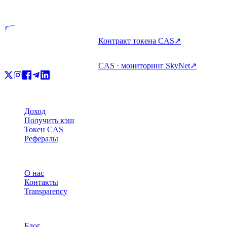
Лицензированная компания
Контракт токена CAS
↗
CAS · мониторинг SkyNet
↗
Продукт
Доход
Получить кэш
Токен CAS
Рефералы
Компания
О нас
Контакты
Transparency
Ресурсы
Блог