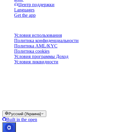
Центр поддержки
Languages
Get the app
Правовая информация
Условия использования
Политика конфиденциальности
Политика AML/KYC
Политика cookies
Условия программы Доход
Условия ликвидности
Все или часть сервисов кошелька Cashaa, отдельные их
функции или некоторые цифровые активы недоступны в
определённых юрисдикциях, включая случаи применения
ограничений, о которых указано на платформе Cashaa и в
соответствующих общих условиях.
© 2016–2026 Cashaa · Все права защищены
Русский (Украина)
Built in the open
Все системы работают
Lic. Costa Rica