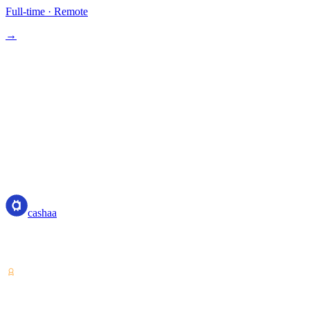
Full-time
·
Remote
→
cashaa
cashaa
Поставщик услуг с криптоактивами — лицензия Коста-Рики.
Зарабатывайте, занимайте и тратьте крипто с одного аккаунта.
VASP