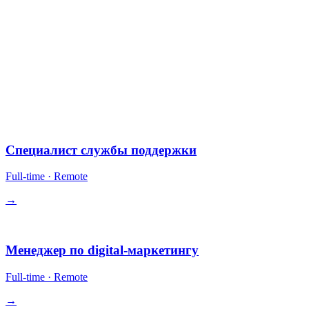
ошибки.
§ Открытые позиции
10 позиций.
Все remote-first. Опционы в некоторых ролях. Конкурентная
компенсация + опциональная выплата в крипто.
Операции
Специалист службы поддержки
Full-time
·
Remote
→
Рост
Менеджер по digital-маркетингу
Full-time
·
Remote
→