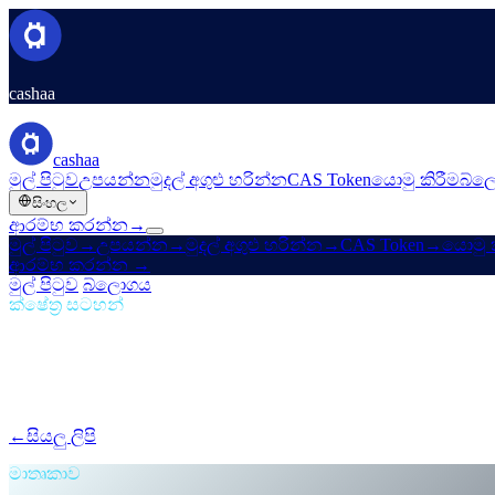
cashaa
cashaa
මුල් පිටුව
උපයන්න
මුදල් අගුළු හරින්න
CAS Token
යොමු කිරීම
බ්ල
සිංහල
ආරම්භ කරන්න
→
මුල් පිටුව
→
උපයන්න
→
මුදල් අගුළු හරින්න
→
CAS Token
→
යොමු ක
ආරම්භ කරන්න
→
මුල් පිටුව
/
බ්ලොගය
/
අක්‍රීය ආදායම
ක්ෂේත්‍ර සටහන්
අක්‍රීය ආදායම
කලාපය 06 · කියවීමට 1 මිනි.
අලුත් Cashaa: බාධක නැත, ටෝකන් නැත 
පක්ෂපාත වළ, ස්ථර ක්‍රීඩා, ටෝකන් අගුළු දැමීමේ ඇක්‍රොබැටික්
←
සියලු ලිපි
/blog/
the-new-cashaa-no-hoops-no-tokens-just-the-best-ra
මාතෘකාව