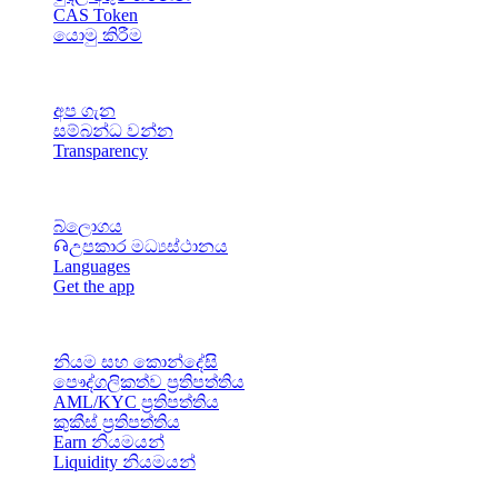
CAS Token
යොමු කිරීම
සමාගම
අප ගැන
සම්බන්ධ වන්න
Transparency
සම්පත්
බ්ලොගය
උපකාර මධ්‍යස්ථානය
Languages
Get the app
නෛතික
නියම සහ කොන්දේසි
පෞද්ගලිකත්ව ප්‍රතිපත්තිය
AML/KYC ප්‍රතිපත්තිය
කුකීස් ප්‍රතිපත්තිය
Earn නියමයන්
Liquidity නියමයන්