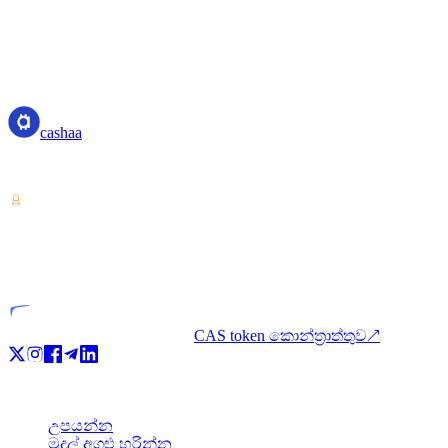
cashaa
cashaa
ක්‍රිප්ටෝ-වත්කම් සේවා සපයන්නා — කොස්ටරිකාවෙන් බලපත්‍රලා
VASP
බලපත්‍රලාභී ආයතනය
CAS token කොන්ත්‍රාත්තුව
↗
නිෂ්පාදන
උපයන්න
මුදල් අගුළු හරින්න