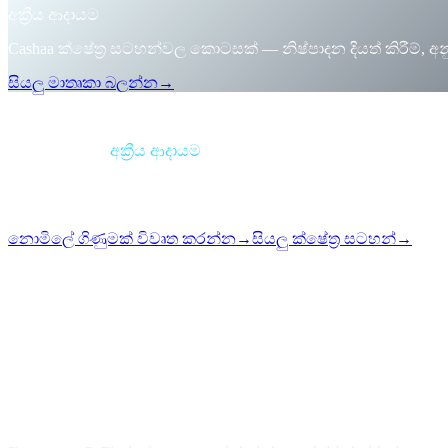
අක්‍රීය ආදායම
Cashaa ක්ෂේත්‍ර සටහන්වල කොටසක් — නිෂ්පාදන දියත් කිරීම්
සියලු මාතෘකා බලන්න
→
සාරාංශය
කාණ්ඩය
අක්‍රීය ආදායම
ආකෘතිය
ක්ෂේත්‍ර සටහන
කියවීම
1 මිනි.
කලාපය
#06
නොමිලේ ගිණුමක් විවෘත කරන්න
→
සියලු ක්ෂේත්‍ර සටහන්
→
i
මෙම ලිපිය ඉංග්‍රීසියෙන් ලබා ගත හැකියි. සම්පූර්ණ ලිපි පරි
Loyalty mazes, tier games, token-locking gymnastics — gon
What changed