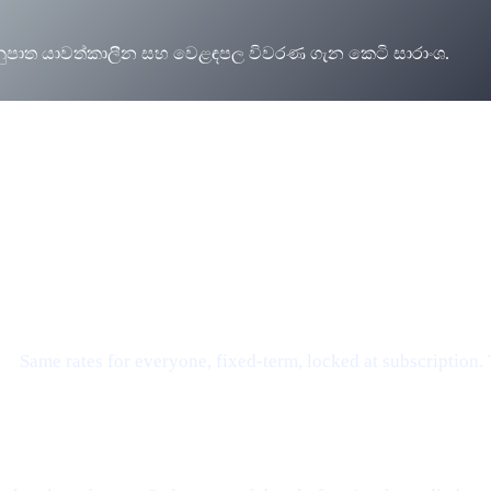
, අනුපාත යාවත්කාලීන සහ වෙළඳපල විවරණ ගැන කෙටි සාරාංශ.
වර්තන ඉක්මනින් එනවා — මාතෘකාව සහ සාරාංශය ඉහත පරිවර්තනය කර
e.
Same rates for everyone, fixed-term, locked at subscription.