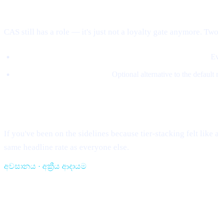
Where CAS fits in now
CAS still has a role — it's just not a loyalty gate anymore. Two
5% of revenue buys CAS on the open market and burns it.
Ev
Loans can be repaid in CAS.
Optional alternative to the default
What this means for you
If you've been on the sidelines because tier-stacking felt lik
same headline rate as everyone else.
අවසානය · අක්‍රීය ආදායම