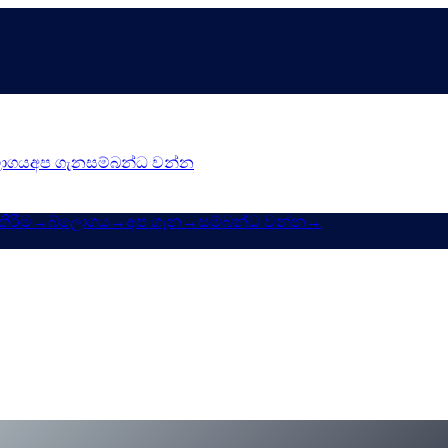
ොගය
අප ගැන
සම්බන්ධ වන්න
ිරීම
→
බ්ලොගය
→
අප ගැන
→
සම්බන්ධ වන්න
→
— CeFi හි හොඳම පොලී අනුපාත පමණයි
 — ඉවරයි. සෑම කෙනෙකුටම එකම පොලී අනුපාත, නියමිත කාල සීමාව, 
tes-in-cefi