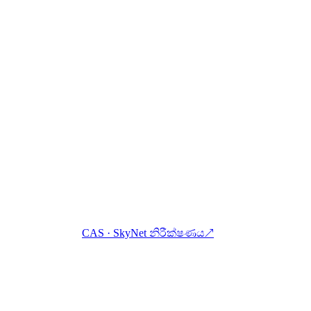
භී. එක් ගිණුමකින් ක්‍රිප්ටෝ උපයන්න, ණයට ගන්න සහ වියදම් කර
CAS · SkyNet නිරීක්ෂණය
↗