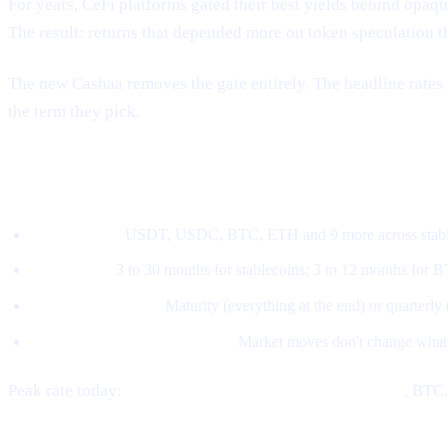
For years, CeFi platforms gated their best yields behind opaque 
The result: returns that depended more on token speculation t
The new Cashaa removes the gate entirely. The headline rates 
the term they pick.
How the new model works
Pick an asset.
USDT, USDC, BTC, ETH and 9 more across stable
Pick a term.
3 to 30 months for stablecoins; 3 to 12 months for 
Pick a payout style.
Maturity (everything at the end) or quarterly
The rate locks at subscription.
Market moves don't change what
Peak rate today:
21% APY on stablecoins at 30 months
. BTC