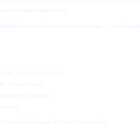
loyalty schemes. Stake more of the platform's token, climb a tier
han on the underlying business.
published on the platform are the rates you get — every deposit
coins, BTC, ETH and altcoins.
BTC, ETH and altcoins.
 (paid out every 3 months).
 you earn.
, ETH and altcoins peak at 11% APY at 12 months.