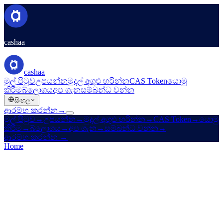
cashaa
cashaa
මුල් පිටුව
උපයන්න
මුදල් අගුළු හරින්න
CAS Token
යොමු
කිරීම
බ්ලොගය
අප ගැන
සම්බන්ධ වන්න
සිංහල
ආරම්භ කරන්න
→
මුල් පිටුව
→
උපයන්න
→
මුදල් අගුළු හරින්න
→
CAS Token
→
යොමු
කිරීම
→
බ්ලොගය
→
අප ගැන
→
සම්බන්ධ වන්න
→
ආරම්භ කරන්න
→
Home
/
Legal
/
Cookies Policy
On this page