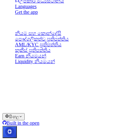
උපකාර මධ්‍යස්ථානය
Languages
Get the app
නෛතික
නියම සහ කොන්දේසි
පෞද්ගලිකත්ව ප්‍රතිපත්තිය
AML/KYC ප්‍රතිපත්තිය
කුකීස් ප්‍රතිපත්තිය
Earn නියමයන්
Liquidity නියමයන්
Cashaa wallet සේවාවන්ගේ සියල්ල හෝ කොටසක්, ඒවායේ
සමහර විශේෂාංග, හෝ සමහර Digital Assets, Cashaa Platform
මත සහ අදාළ සාමාන්‍ය නියම සහ කොන්දේසිවල සඳහන් පරිදි,
සීමා කිරීම් හෝ සීමාවන් අදාළ විය හැකි ස්ථානවල ඇතුළුව,
ඇතැම් අධිකරණ බල ප්‍රදේශවල ලබා නොගත හැක.
© 2016–2026 Cashaa · සියලු හිමිකම් ඇවිරිණි
සිංහල
Built in the open
පද්ධති ක්‍රියාත්මකයි
Lic. Costa Rica