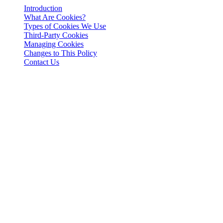
Introduction
What Are Cookies?
Types of Cookies We Use
Third-Party Cookies
Managing Cookies
Changes to This Policy
Contact Us
නෛතික දැන්වීම
වැදගත්: මෙම නෛතික ලේඛනය ඉංග්‍රීසි භාෂාවෙන් පමණක්
බලපැවැත්වේ. පරිවර්තන පහසුව සඳහා සපයා ඇත. ඉංග්‍රීසි
අනුවාදය සහ පරිවර්තනය අතර කිසියම් වෙනසක් ඇති
අවස්ථාවක දී, ඉංග්‍රීසි අනුවාදය ප්‍රමුඛත්වය ගනී.
Introduction
This Cookies Policy explains how 3-102-942115, SOCIEDAD DE
RESPONSABILIDAD LIMITADA (Corporate ID: 3-102-942115),
a private limited liability company incorporated under the laws of
Costa Rica (referred to herein as "Cashaa", "we", "us", or "our"),
utilizes cookies and similar tracking technologies to enhance your
experience on our website and applications.