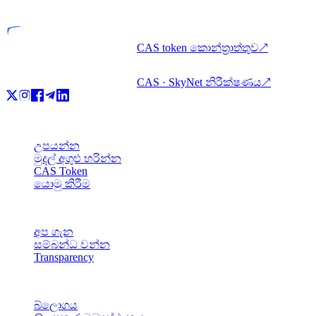
බලපත්‍රලාභී ආයතනය
CAS token කොන්ත්‍රාත්තුව
↗
CAS · SkyNet නිරීක්ෂණය
↗
නිෂ්පාදන
උපයන්න
මුදල් අගුළු හරින්න
CAS Token
යොමු කිරීම
සමාගම
අප ගැන
සම්බන්ධ වන්න
Transparency
සම්පත්
බ්ලොගය