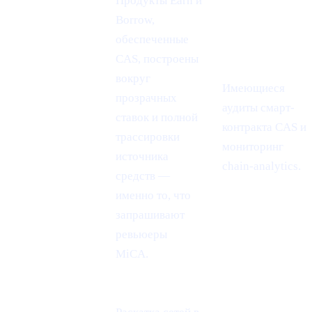
Продукты Earn и
Borrow,
обеспеченные
CAS, построены
вокруг
Имеющиеся
прозрачных
Паспорт MiCA
аудиты смарт-
ставок и полной
= охват всего
контракта CAS и
трассировки
ЕС
мониторинг
источника
chain-analytics.
средств —
именно то, что
запрашивают
ревьюеры
MiCA.