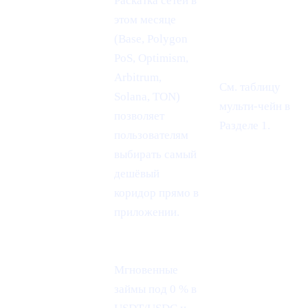
Раскатка сетей в
этом месяце
(Base, Polygon
PoS, Optimism,
Arbitrum,
Более
См. таблицу
Solana, TON)
дешёвые L2-
мульти-чейн в
позволяет
рельсы
Разделе 1.
пользователям
выбирать самый
дешёвый
коридор прямо в
приложении.
Мгновенные
займы под 0 % в