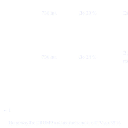
Фикс 24
мес. —
730 дн.
До 20 %
Е
ежемесячно
Фикс 24
мес. — в
В 
730 дн.
До 24 %
дату
п
погашения
Заём под $TRUMP
1
Используйте TRUMP в качестве залога с LTV до 35 %