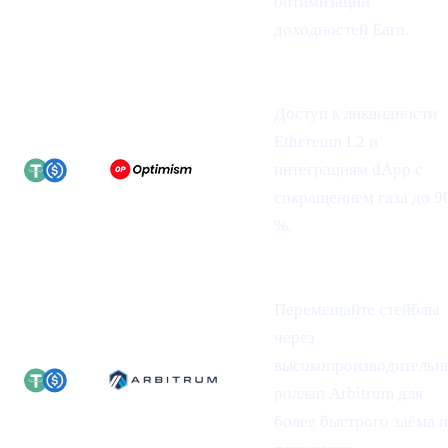
оптимизации
доходностей Earn.
Доступ к ликвидности
Ethereum L2 и
интеграциям dApp с
сокращением газа до 9
%.
Перемещайте стейблы
через
высокопроизводительн
роллап Arbitrum для
более быстрого заёма 