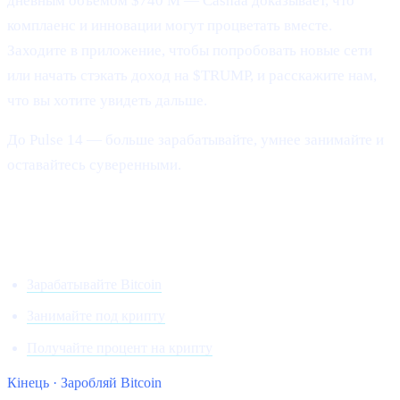
дневным объёмом $740 М — Cashaa доказывает, что
комплаенс и инновации могут процветать вместе.
Заходите в приложение, чтобы попробовать новые сети
или начать стэкать доход на $TRUMP, и расскажите нам,
что вы хотите увидеть дальше.
До Pulse 14 — больше зарабатывайте, умнее занимайте и
оставайтесь суверенными.
Вперёд и выше,
Команда Cashaa
Зарабатывайте Bitcoin
Занимайте под крипту
Получайте процент на крипту
Кінець · Заробляй Bitcoin