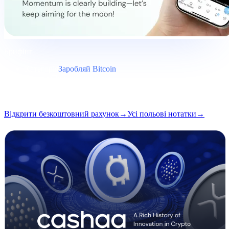
Брифінг
Категорія
Заробляй Bitcoin
Формат
Польова нотатка
Читання
5 хв
Випуск
#03
Відкрити безкоштовний рахунок
→
Усі польові нотатки
→