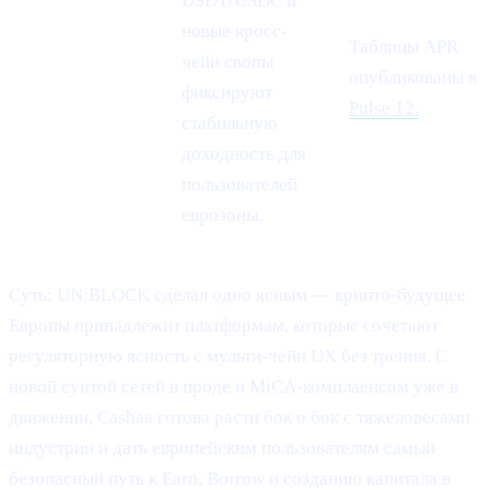
USDT/USDC и
новые кросс-
Таблицы APR
Спрос на
чейн свопы
опубликованы в
стейблкоины
фиксируют
Pulse 12.
стабильную
доходность для
пользователей
еврозоны.
Суть: UN:BLOCK сделал одно ясным — крипто-будущее
Европы принадлежит платформам, которые сочетают
регуляторную ясность с мульти-чейн UX без трения. С
новой суитой сетей в проде и MiCA-комплаенсом уже в
движении, Cashaa готова расти бок о бок с тяжеловесами
индустрии и дать европейским пользователям самый
безопасный путь к Earn, Borrow и созданию капитала в