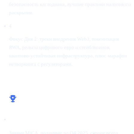
безопасность кастодиана, лучшие практики налогового
раскрытия.
4
Фокус Дня 2: треки внедрения Web3, токенизация
RWA, рельсы цифрового евро и стейблкоинов,
квантово-устойчивая инфраструктура, плюс марафон
нетворкинга с регуляторами.
Ключевые выводы для билдеров
Лицензия раньше — победа раньше
Заявки MiCA, поданные до Q4 2025, скорее всего,