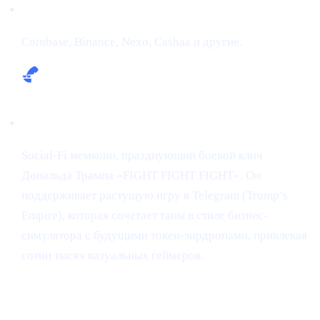
Биржи:
Coinbase, Binance, Nexo, Cashaa и другие.
Нарратив:
Social-Fi мемкоин, празднующий боевой клич
Дональда Трампа «FIGHT FIGHT FIGHT». Он
поддерживает растущую игру в Telegram (Trump’s
Empire), которая сочетает тапы в стиле бизнес-
симулятора с будущими токен-эирдропами, привлекая
сотни тысяч казуальных геймеров.
Снапшот рынка (2 мая 2025)