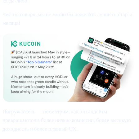
когда-либо.
Честно говоря, мы не могли бы пожелать лучшего старта
месяца!
Погружайтесь — посмотрим, как эти апдейты
превращаются в более низкие комиссии, более высокую
доходность и более плавный UX.