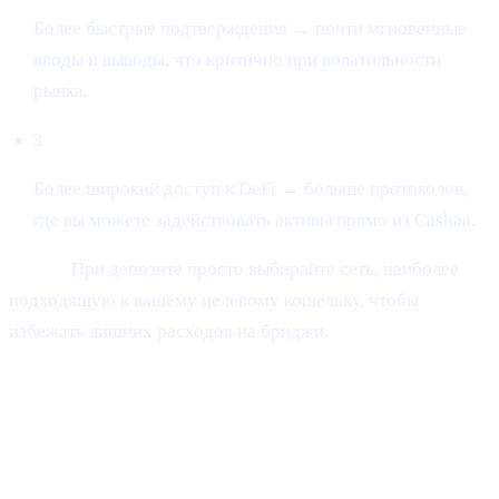
Более быстрые подтверждения → почти мгновенные
вводы и выводы, что критично при волатильности
рынка.
3
Более широкий доступ к DeFi → больше протоколов,
где вы можете задействовать активы прямо из Cashaa.
Совет:
При депозите просто выбирайте сеть, наиболее
подходящую к вашему целевому кошельку, чтобы
избежать лишних расходов на бриджи.
##2 | UN:BLOCK Europe 2025
Итоги
— регуляторика встречает реальное
внедрение