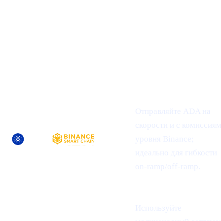
## 1 | Мульти-чейн расширение
—
новые сети, переводы без трения
НОВЫЕ
ЧТО ЭТО ЗНАЧИТ ДЛЯ
АКТИВ
ПОДДЕРЖИВАЕМЫЕ
ВАС
СЕТИ
Отправляйте ADA на
скорости и с комиссия
уровня Binance;
идеально для гибкости
on-ramp/off-ramp.
Используйте