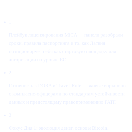
Что доминировало в дискуссии
1
Плейбук лицензирования MiCA — панели разобрали
сроки, правила паспортинга и то, как Латвия
позиционирует себя как стартовую площадку для
авторизации на уровне ЕС.
2
Готовность к DORA и Travel-Rule — живые воркшопы
с комплаенс-офицерами по стандартам устойчивости
данных и предстоящему правоприменению FATF.
3
Фокус Дня 1: эволюция денег, основы Bitcoin,