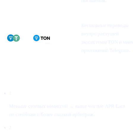
погашения.
Бесшовные переводы
внутри растущей
экосистемы TON и мин
приложений Telegram.
Почему это важно
1
Меньше сетевых комиссий → выше чистые APR Earn
по стейблам и более гладкий арбитраж.
2