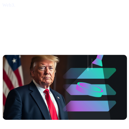
Web3.
##3 | $TRUMP скоро в Cashaa —
сила мема, реальные доходности,
скорость Solana