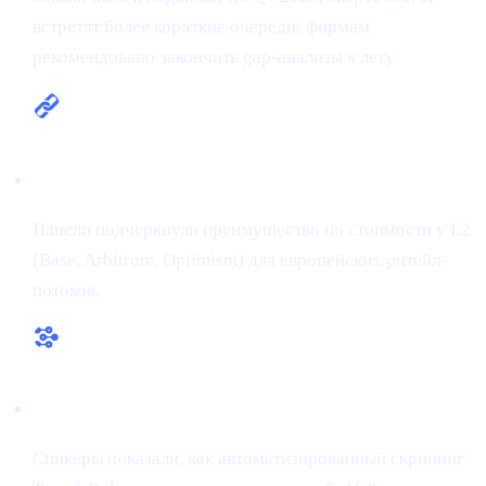
встретят более короткие очереди; фирмам
рекомендовано закончить gap-анализы к лету.
Мульти-чейн — новый стандарт
Панели подчеркнули преимущество по стоимости у L2
(Base, Arbitrum, Optimism) для европейских ритейл-
потоков.
RegTech ≠ накладные расходы
Спикеры показали, как автоматизированный скрининг