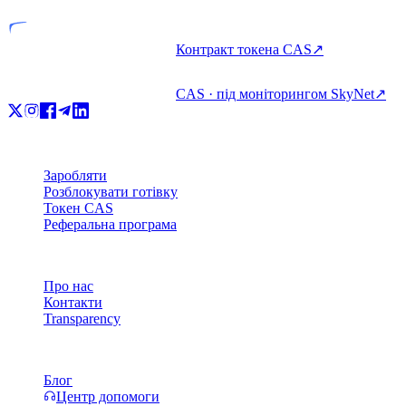
Контракт токена CAS
↗
CAS · під моніторингом SkyNet
↗
Продукт
Заробляти
Розблокувати готівку
Токен CAS
Реферальна програма
Компанія
Про нас
Контакти
Transparency
Ресурси
Блог
Центр допомоги