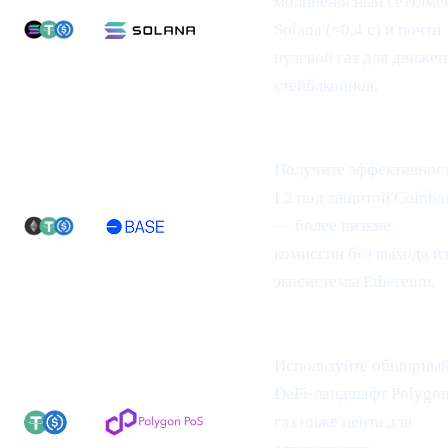
молниеносный сеттлме
Solana (≈0,4 с) и почти
нулевой газ для движе
стейблкоинов.
Получите эффективнос
L2 под защитой Coinba
— более низкие
комиссии без выхода и
экосистемы Ethereum.
Используйте обширны
DeFi-ландшафт Polygon
газ ниже цента для