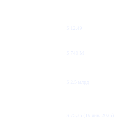
ПОКАЗАТЕЛЬ
ЗНАЧЕНИЕ
Цена
$ 12,49
Объём 24 ч
$ 740 М
Рыночная
$ 2,5 млрд
капитализация
Исторический
$ 75,35 (19 янв. 2025)
максимум