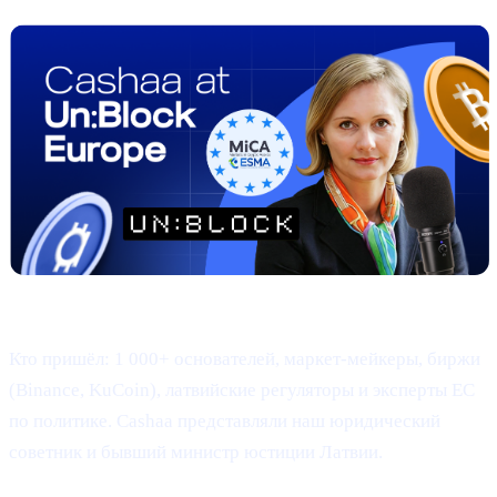
Где и когда: 22–23 апреля · Hanzas Perons, Рига
Кто пришёл: 1 000+ основателей, маркет-мейкеры, биржи
(Binance, KuCoin), латвийские регуляторы и эксперты ЕС
по политике. Cashaa представляли наш юридический
советник и бывший министр юстиции Латвии.