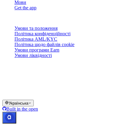
Мови
Get the app
Правова інформація
Умови та положення
Політика конфіденційності
Політика AML/KYC
Політика щодо файлів cookie
Умови програми Earn
Умови ліквідності
Уся або частина послуг гаманця Cashaa, деякі їхні функції або
деякі цифрові активи недоступні в певних юрисдикціях,
зокрема там, де можуть діяти обмеження, як зазначено на
платформі Cashaa та у відповідних загальних умовах.
© 2016–2026 Cashaa · Усі права захищено
Українська
Built in the open
Системи працюють
Ліц. Коста-Рика