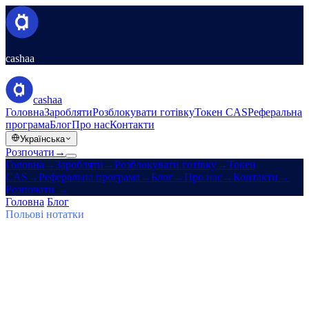
cashaa
cashaa
Головна
Заробляти
Розблокувати готівку
Токен CAS
Реферальна
програма
Блог
Про нас
Контакти
Українська
Розпочати
→
Головна
→
Заробляти
→
Розблокувати готівку
→
Токен
CAS
→
Реферальна програма
→
Блог
→
Про нас
→
Контакти
→
Розпочати
→
Головна
/
Блог
/
Заробляй Bitcoin
Польові нотатки
Заробляй Bitcoin
Випуск 03 · 5 хв читання
Cashaa: зростання CAS, плани Earn
для $TRUMP і Un:Block
Токен CAS злітає, Baiba Broka транслює Un:Block 2025, а
$TRUMP входить до планів Earn & Borrow Cashaa на 6–24