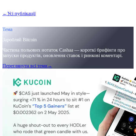
місяці.
←
Усі публікації
/blog/
cashaa-cas-surge-trump-earn-plans-and-
unblock
Тема
Заробляй Bitcoin
Частина польових нотаток Cashaa — короткі брифінги про
запуски продуктів, оновлення ставок і ринкові коментарі.
Переглянути всі теми
→