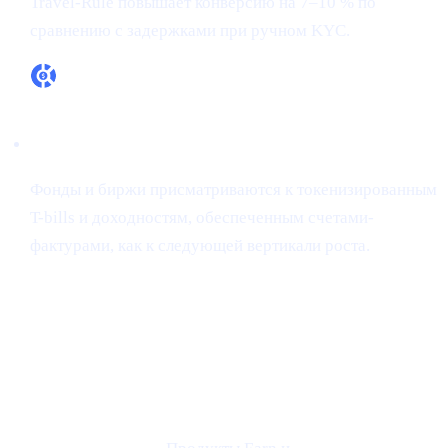
Travel-Rule повышает конверсию на 7–10 % по
сравнению с задержками при ручном KYC.
Аппетит к RWA реален
Фонды и биржи присматриваются к токенизированным
T-bills и доходностям, обеспеченным счетами-
фактурами, как к следующей вертикали роста.
Как Cashaa уже соответствует тренду
ИНСАЙТ
ПРЕИМУЩЕСТВО
ПОДТВЕРЖДЕНИ
КОНФЕРЕНЦИИ
CASHAA