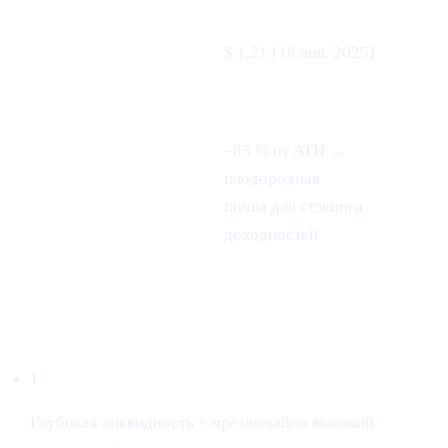
Исторический
$ 1,21 (18 янв. 2025)
минимум
–83 % от ATH →
Колебание за 3
плодородная
месяца
почва для стэкинга
доходностей
Почему мы листим
1
Глубокая ликвидность + чрезвычайно высокий