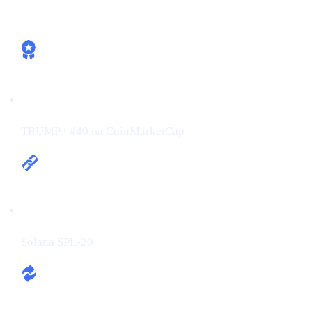
Как Cashaa уже соответствует тренду
Тикер / Ранг:
TRUMP · #40 на CoinMarketCap
Сеть:
Solana SPL-20