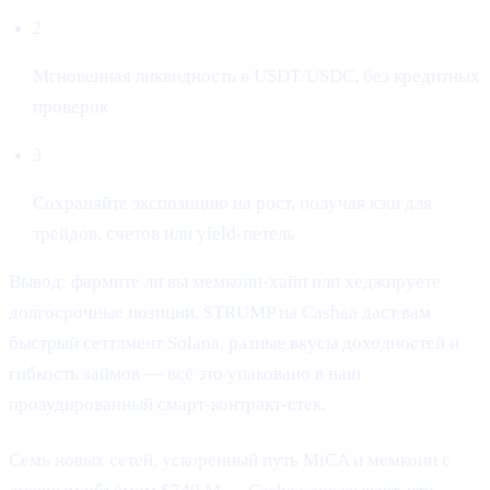
2
Мгновенная ликвидность в USDT/USDC, без кредитных
проверок
3
Сохраняйте экспозицию на рост, получая кэш для
трейдов, счетов или yield-петель
Вывод: фармите ли вы мемкоин-хайп или хеджируете
долгосрочные позиции, $TRUMP на Cashaa даст вам
быстрый сеттлмент Solana, разные вкусы доходностей и
гибкость займов — всё это упаковано в наш
проаудированный смарт-контракт-стек.
Семь новых сетей, ускоренный путь MiCA и мемкоин с