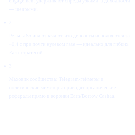
engagement удерживают спреды узкими, а доходности
— щедрыми.
2
Рельсы Solana означают, что депозиты исполняются за
~0,4 с при почти нулевом газе — идеально для гибких
Earn-стратегий.
3
Маховик сообщества: Telegram-геймеры и
политические мемстеры приводят органические
рефералы прямо в воронки Earn/Borrow Cashaa.
Earn-планы (доступны с 12 мая)
СРОК
ИНДИКАТИВНЫЙ
Ч