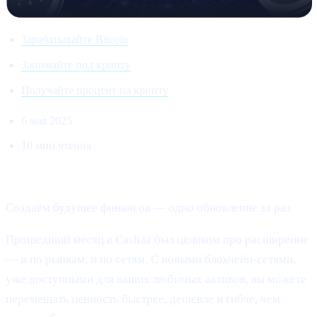
Зарабатывайте Bitcoin
Занимайте под крипту
Получайте процент на крипту
6 мая 2025
10 мин чтения
Добро пожаловать в Cashaa Pulse — выпуск №13!
Создаём будущее финансов — одно обновление за раз
Прошедший месяц в Cashaa был целиком про расширение
— и по рынкам, и по сетям. С новыми блокчейн-сетями,
уже доступными для ваших любимых активов, вы можете
перемещать ценность быстрее, дешевле и гибче, чем