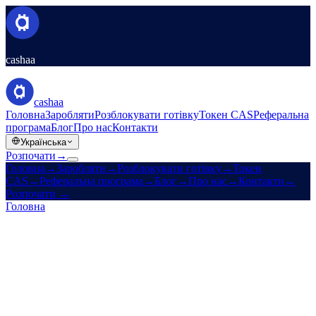
cashaa
cashaa
Головна
Заробляти
Розблокувати готівку
Токен CAS
Реферальна
програма
Блог
Про нас
Контакти
Українська
Розпочати
→
Головна
→
Заробляти
→
Розблокувати готівку
→
Токен
CAS
→
Реферальна програма
→
Блог
→
Про нас
→
Контакти
→
Розпочати
→
Головна
/
Токен CAS