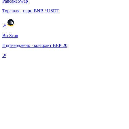
PancakeSwap
Торгівля · пари BNB / USDT
↗
BscScan
Підтверджено · контракт BEP-20
↗
§ Поширені питання
Поширені питання.
Що насправді робить CAS?
+
Де відбувається спалювання і чи можна це перевірити?
+
Чи справді пропозиція обмежена?
+
Де можна купити CAS?
+
Чому я мав би обрати погашення розблокування в CAS?
+