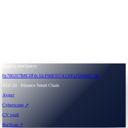
Команда та радники
14
% ·
140,000,000 CAS
Зарезервовано для викупу
10
% ·
100,000,000 CAS
Резерв ліквідності
10
% ·
100,000,000 CAS
Адреса контракту
0x780207B8C0Fdc32cF60E957415bFa1f2d4d9718c
BEP-20 · Binance Smart Chain
Аудит
Cyberscope ↗
CV vault
BscScan ↗