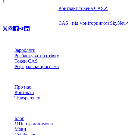
Контракт токена CAS
↗
CAS · під моніторингом SkyNet
↗
Продукт
Заробляти
Розблокувати готівку
Токен CAS
Реферальна програма
Компанія
Про нас
Контакти
Transparency
Ресурси
Блог
Центр допомоги
Мови
Get the app