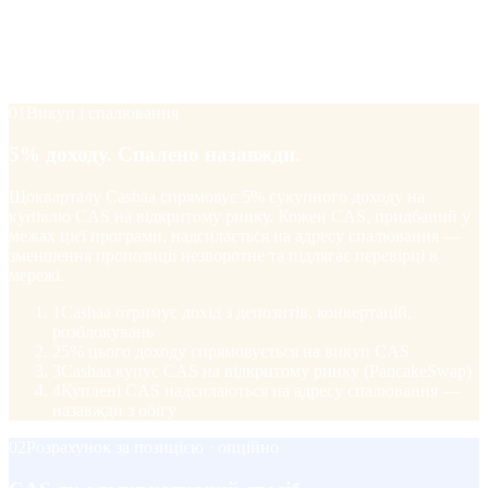
Одна програма спалює CAS назавжди. Одна створює
опційний тиск на купівлю, коли користувачі розраховуються в
CAS. Одна винагороджує партнерів Cashaa бонусом +20%,
коли вони отримують реферальний дохід у CAS.
01
Викуп і спалювання
5% доходу. Спалено назавжди.
Щокварталу Cashaa спрямовує 5% сукупного доходу на
купівлю CAS на відкритому ринку. Кожен CAS, придбаний у
межах цієї програми, надсилається на адресу спалювання —
зменшення пропозиції незворотне та підлягає перевірці в
мережі.
1
Cashaa отримує дохід з депозитів, конвертацій,
розблокувань
2
5% цього доходу спрямовується на викуп CAS
3
Cashaa купує CAS на відкритому ринку (PancakeSwap)
4
Куплені CAS надсилаються на адресу спалювання —
назавжди з обігу
02
Розрахунок за позицією · опційно