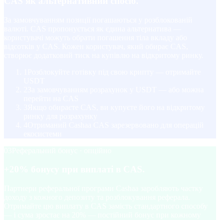
CAS як альтернативний спосіб.
За замовчуванням позиції погашаються у розблокованій
валюті. CAS пропонується як єдина альтернатива —
користувачі можуть обрати погашення тіла вкладу або
відсотків у CAS. Кожен користувач, який обирає CAS,
створює додатковий тиск на купівлю на відкритому ринку.
1
Розблокуйте готівку під свою крипту — отримайте
USDT
2
За замовчуванням розрахунок у USDT — або можна
перейти на CAS
3
Якщо обираєте CAS, ви купуєте його на відкритому
ринку для розрахунку
4
Отриманий Cashaa CAS зарезервовано для операцій
екосистеми
03
Реферальний бонус · опційно
+20% бонусу при виплаті в CAS.
Партнери реферальної програми Cashaa заробляють частку
доходу з кожного депозиту та розблокування реферала.
Отримайте цю виплату в CAS замість стандартного способу
— і сума зростає на 20% — постійний бонус при кожному