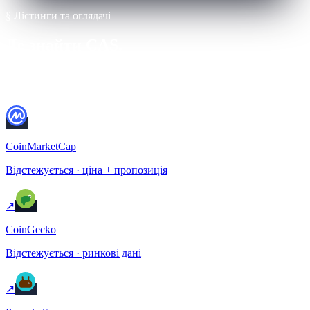
§ Лістинги та оглядачі
Де знайти CAS.
Перехресно перевіряйте все перед купівлею. Завжди спершу
перевіряйте адресу контракту на BscScan.
CoinMarketCap
Відстежується · ціна + пропозиція
↗
CoinGecko
Відстежується · ринкові дані
↗