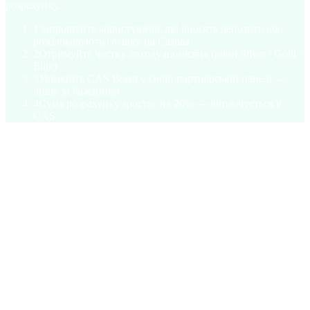
розрахунку.
1
Запрошуйте користувачів, які вносять депозити або
розблоковують готівку на Cashaa
2
Отримуйте частку доходу щомісяця (рівні Silver / Gold /
Elite)
3
Увімкніть CAS Boost у своїй партнерській панелі —
лише за бажанням
4
Сума розрахунку зростає на 20% — виплачується в
CAS
§ Токеноміка
1 мільярд пропозиції. Обмежено.
Кожен токен обліковано, у мережі, незмінно. Жодної емісії
після запуску. Жодних прихованих відкладень для команди.
В обігу
38
% ·
380,000,000 CAS
Казначейство та екосистема
28
% ·
280,000,000 CAS