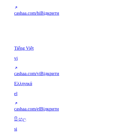
cashaa.com/hi
Відкрити
Інші писемності
5
Tiếng Việt
vi
cashaa.com/vi
Відкрити
Ελληνικά
el
cashaa.com/el
Відкрити
සිංහල
si