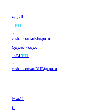
2
العربية
ar
RTL
cashaa.com/ar
Відкрити
العربية (البحرين)
ar-BH
RTL
cashaa.com/ar-BH
Відкрити
CJK (китайська / японська)
3
日本語
ja