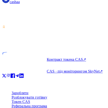
cashaa
Постачальник послуг із криптоактивами — ліцензований
Коста-Рикою. Заробляйте, позичайте та витрачайте крипту з
одного облікового запису.
VASP
Ліцензована організація
Контракт токена CAS
↗
CAS · під моніторингом SkyNet
↗
Продукт
Заробляти
Розблокувати готівку
Токен CAS
Реферальна програма