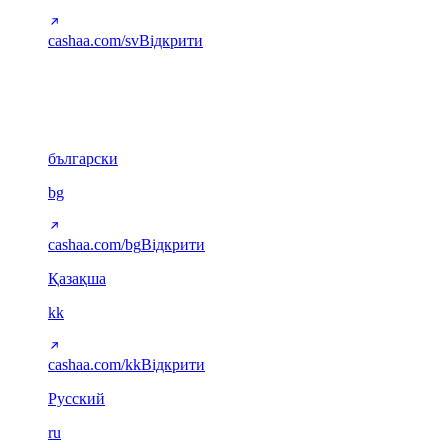
cashaa.com/sv
Відкрити
Кирилиця
6
български
bg
cashaa.com/bg
Відкрити
Қазақша
kk
cashaa.com/kk
Відкрити
Русский
ru