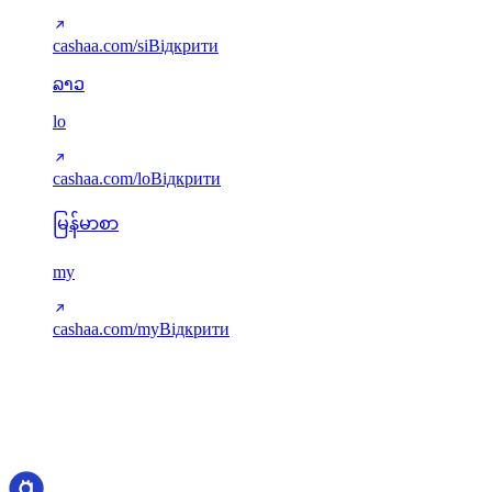
cashaa.com/si
Відкрити
ລາວ
lo
cashaa.com/lo
Відкрити
မြန်မာစာ
my
cashaa.com/my
Відкрити
Переклади подаються через next-intl. Відсутні ключі коректно
повертаються до англійської. Нові мови можна додати через
src/i18n/config.ts.
cashaa