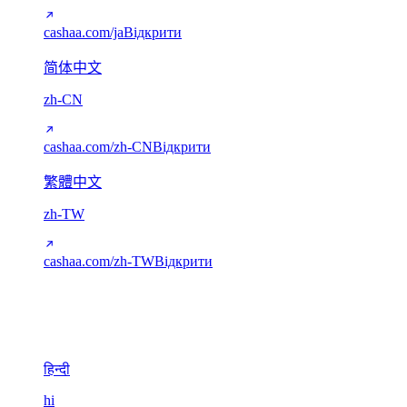
cashaa.com/ja
Відкрити
简体中文
zh-CN
cashaa.com/zh-CN
Відкрити
繁體中文
zh-TW
cashaa.com/zh-TW
Відкрити
Деванагарі
1
हिन्दी
hi