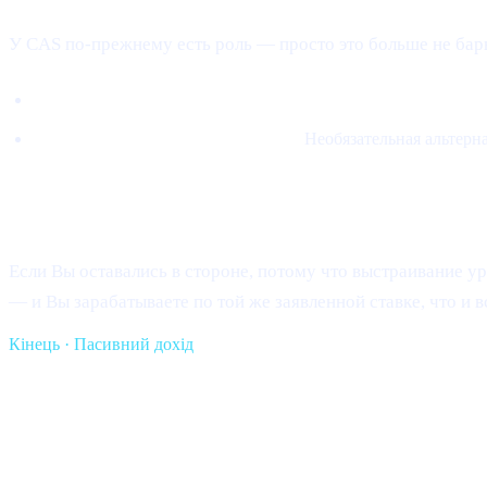
У CAS по-прежнему есть роль — просто это больше не бар
5% выручки идут на покупку CAS на открытом рынке и 
Кредиты можно погашать в CAS.
Необязательная альтерн
Что это значит для Вас
Если Вы оставались в стороне, потому что выстраивание ур
— и Вы зарабатываете по той же заявленной ставке, что и в
Кінець · Пасивний дохід