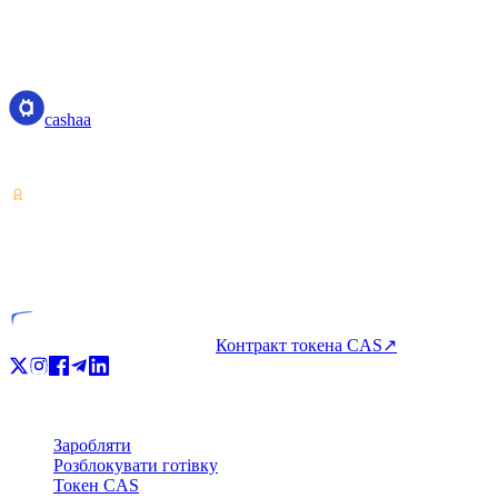
cashaa
cashaa
Постачальник послуг із криптоактивами — ліцензований Коста-Р
VASP
Ліцензована організація
Контракт токена CAS
↗
Продукт
Заробляти
Розблокувати готівку
Токен CAS