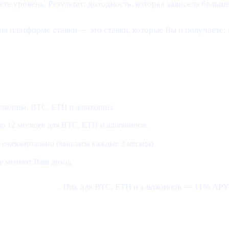
те уровень. Результат: доходность, которая зависела больше
на платформе ставки — это ставки, которые Вы и получаете:
лкоины, BTC, ETH и альткоины.
 до 12 месяцев для BTC, ETH и альткоинов.
 ежеквартально (выплаты каждые 3 месяца).
е меняют Ваш доход.
 на 30 месяцев
. Пик для BTC, ETH и альткоинов — 11% APY 