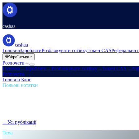
cashaa
cashaa
Головна
Заробляти
Розблокувати готівку
Токен CAS
Реферальна 
Українська
Розпочати
→
Головна
→
Заробляти
→
Розблокувати готівку
→
Токен CAS
→
Реф
Розпочати
→
Головна
/
Блог
/
Пасивний дохід
Польові нотатки
Пасивний дохід
Випуск 06 · 1 хв читання
Нова Cashaa: без перешкод, без токені
Лабіринти лояльності, ігри рівнів, гімнастика блокування токе
←
Усі публікації
/blog/
the-new-cashaa-no-hoops-no-tokens-just-the-bes
Тема