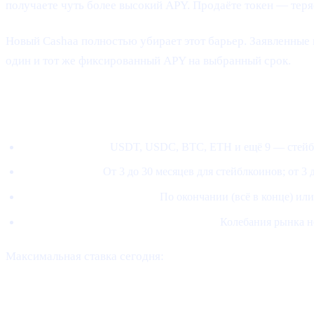
получаете чуть более высокий APY. Продаёте токен — теряе
Новый Cashaa полностью убирает этот барьер. Заявленные 
один и тот же фиксированный APY на выбранный срок.
Как работает новая модель
Выберите актив.
USDT, USDC, BTC, ETH и ещё 9 — стейб
Выберите срок.
От 3 до 30 месяцев для стейблкоинов; от 3
Выберите формат выплат.
По окончании (всё в конце) или
Ставка фиксируется при оформлении.
Колебания рынка н
Максимальная ставка сегодня:
21% APY по стейблкоинам
Какое место теперь занимает CAS