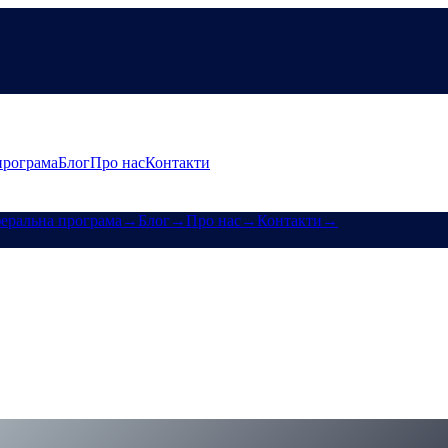
програма
Блог
Про нас
Контакти
еральна програма
→
Блог
→
Про нас
→
Контакти
→
в — лише найкращі ставки в CeFi
нів — позаду. Однакові ставки для всіх, фіксований термін, фікс
t-rates-in-cefi