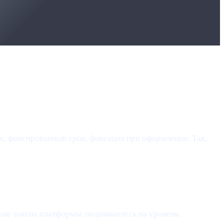
ех, фиксированный срок, фиксация при оформлении. Так,
ше токена платформы, поднимаетесь на уровень,