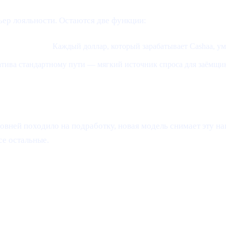
ьер лояльности. Остаются две функции:
его сжигание.
Каждый доллар, который зарабатывает Cashaa, у
атива стандартному пути — мягкий источник спроса для заёмщик
овней походило на подработку, новая модель снимает эту наг
се остальные.