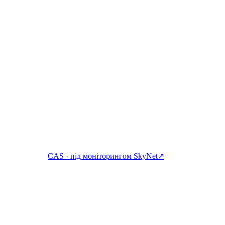
икою. Заробляйте, позичайте та витрачайте крипту з одного обл
CAS · під моніторингом SkyNet
↗