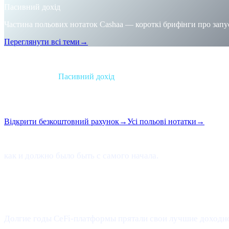
Пасивний дохід
Частина польових нотаток Cashaa — короткі брифінги про запус
Переглянути всі теми
→
Брифінг
Категорія
Пасивний дохід
Формат
Польова нотатка
Читання
1 хв
Випуск
#06
Відкрити безкоштовний рахунок
→
Усі польові нотатки
→
Лабиринты лояльности, игры с уровнями, гимнастика 
как и должно было быть с самого начала.
Что изменилось
Долгие годы CeFi-платформы прятали свои лучшие доходно