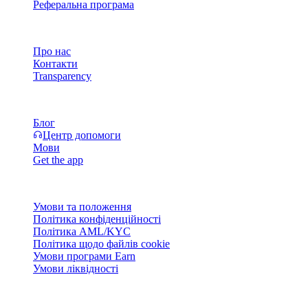
Реферальна програма
Компанія
Про нас
Контакти
Transparency
Ресурси
Блог
Центр допомоги
Мови
Get the app
Правова інформація
Умови та положення
Політика конфіденційності
Політика AML/KYC
Політика щодо файлів cookie
Умови програми Earn
Умови ліквідності
Уся або частина послуг гаманця Cashaa, деякі їхні функції або
Cashaa та у відповідних загальних умовах.