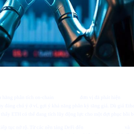
ủa hãng phân tích on-chain
Santiment,
đơn vị đã phát hiện
"dấu 
lũy đáng chú ý ở ví, gợi ý khả năng phân kỳ tăng giá. Dù giá E
o thấy ETH có thể đang tích lũy động lực cho một đợt phục hồi 
ếp tục nở rộ. Từ các nền tảng DeFi đến
marketplace NFT
và
c