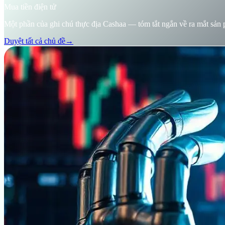
Mua tiền điện tử
Một phần của ghi chú thực địa Cashaa — tóm tắt ngắn về ra mắt sản ph
Duyệt tất cả chủ đề
→