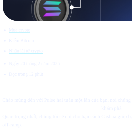
Mua crypto
Kiếm Bitcoin
Nhận lãi từ crypto
Ngày 20 tháng 2 năm 2025
Đọc trong 12 phút
Chào mừng đến với Cashaa Pulse – Số #8!
Chào mừng đến với Pulse hai tuần một lần của bạn, nơi chúng t
hiệu phục hồi đang nhen nhóm của Ethereum,
khám phá
hiện
Quan trọng nhất, chúng tôi sẽ chỉ cho bạn cách Cashaa giúp 
off-ramp.