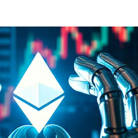
hẹ
(theo Santiment)