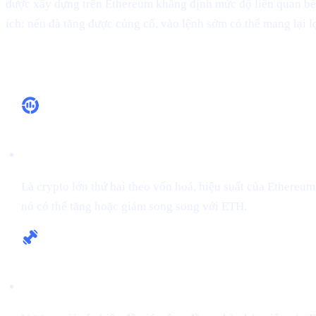
được xây dựng trên Ethereum khẳng định mức độ liên quan bền 
ích: nếu đà tăng được củng cố, vào lệnh sớm có thể mang lại l
Vì sao điều này quan trọng
Vị thế dẫn dắt thị trường
Là crypto lớn thứ hai theo vốn hoá, hiệu suất của Ethereu
nó có thể tăng hoặc giảm song song với ETH.
Nền tảng vững chắc