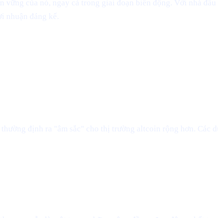
vững của nó, ngay cả trong giai đoạn biến động. Với nhà đầu tư
ợi nhuận đáng kể.
m thường định ra "âm sắc" cho thị trường altcoin rộng hơn. Các