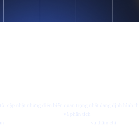
ôi cập nhật những diễn biến quan trọng nhất đang định hình thế
 tượng "sniping" cực nhanh
và phân tích
dự đoán lạc quan củ
bạn
nhận lãi từ crypto, vay tiền từ crypto
và thậm chí
kiếm Bit