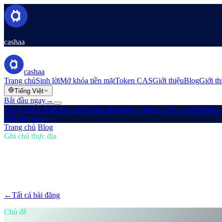
cashaa
cashaa
Trang chủ
Sinh lời
Mở khóa tiền mặt
Token CAS
Giới thiệu
Blog
Giới th
Tiếng Việt
Bắt đầu ngay
→
Trang chủ
→
Sinh lời
→
Mở khóa tiền mặt
→
Token CAS
→
Giới thiệu
Bắt đầu ngay
→
Trang chủ
/
Blog
/
Mua tiền điện tử
Ghi chú thực địa
Mua tiền điện tử
Số 01 · 8 phút đọc
Đi Trước Trong Crypto: Mua, Kiếm Bitco
Thị trường crypto phát triển nhanh — bạn đang theo kịp chứ? Tìm hiể
←
Tất cả bài đăng
/blog/
stay-ahead-get-earning-interest-on-crypto
Chủ đề