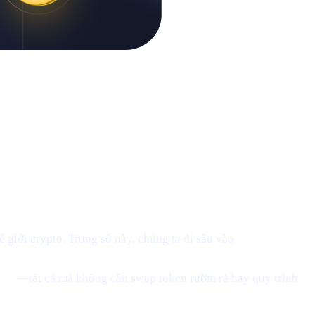
 giới crypto. Trong số này, chúng ta đi sâu vào
những tín
a Anthony Scaramucci rằng Bitcoin có thể chạm $200K.
coin
—tất cả mà không cần swap token rườm rà hay quy trình