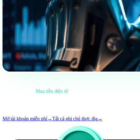
Tóm tắt
Danh mục
Mua tiền điện tử
Định dạng
Ghi chú thực địa
Đọc
8 phút
Số
#01
Mở tài khoản miễn phí
→
Tất cả ghi chú thực địa
→