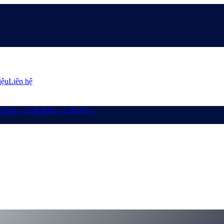
iệu
Liên hệ
→
Blog
→
Giới thiệu
→
Liên hệ
→
in Và Nhận Lãi
u Cashaa giúp bạn mua crypto, kiếm Bitcoin và nhận lãi trên crypto nh