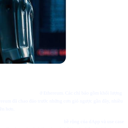
hiệu phục hồi nhẹ"
ở Ethereum. Các chỉ báo gồm khối lượng
thereum đã chao đảo trước những cơn gió ngược gần đây, nhiều
bền hơn.
ác giải pháp mở rộng Layer-2,
bề rộng của dApp và use case