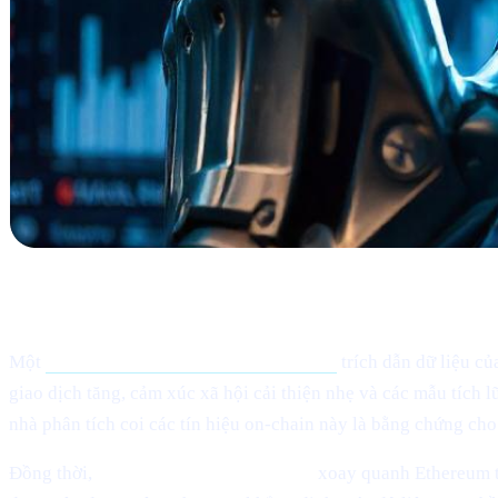
Chuyện gì đã xảy ra?
Một
bài viết gần đây trên Cointelegraph
trích dẫn dữ liệu c
giao dịch tăng, cảm xúc xã hội cải thiện nhẹ và các mẫu tích 
nhà phân tích coi các tín hiệu on-chain này là bằng chứng ch
Đồng thời,
việc phát triển hệ sinh thái
xoay quanh Ethereum ti