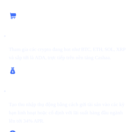
Tận dụng đà thị trường cùng Cashaa
Mua crypto
Tham gia các crypto đang hot như BTC, ETH, SOL, XRP
và sắp tới là ADA, trực tiếp trên nền tảng Cashaa.
Kiếm crypto & kiếm Bitcoin
Tạo thu nhập thụ động bằng cách gửi tài sản vào các kỳ
hạn linh hoạt hoặc cố định với lãi suất hàng đầu ngành
lên tới 34% APR.