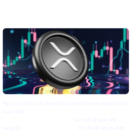
Trump ủng hộ BTC, ETH, XRP, SOL và ADA
Ngày 3/3/2025, cựu Tổng thống Donald Trump thông báo kế
hoạch đưa
Bitcoin (BTC), Ethereum (ETH), XRP (XRP),
Solana (SOL) và Cardano (ADA)
vào một đề xuất mới
mang tên
"U.S. Strategic Reserve."
Dù chủ đề này đã được