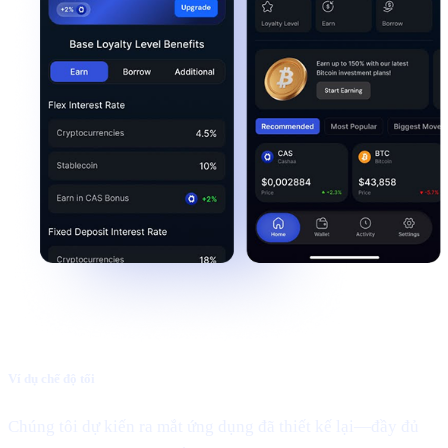
Ví dụ chế độ tối
Chúng tôi dự kiến ra mắt ứng dụng đã thiết kế lại—đầy đủ