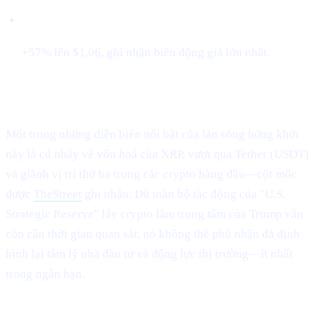
Cardano (ADA)
+57% lên $1,06, ghi nhận biến động giá lớn nhất.
XRP vượt Tether để chiếm vị trí thứ 3
Một trong những diễn biến nổi bật của làn sóng hứng khởi
này là cú nhảy về vốn hoá của XRP, vượt qua Tether (USDT)
và giành vị trí thứ ba trong các crypto hàng đầu—cột mốc
được
TheStreet
ghi nhận. Dù toàn bộ tác động của "U.S.
Strategic Reserve" lấy crypto làm trung tâm của Trump vẫn
còn cần thời gian quan sát, nó không thể phủ nhận đã định
hình lại tâm lý nhà đầu tư và động lực thị trường—ít nhất
trong ngắn hạn.