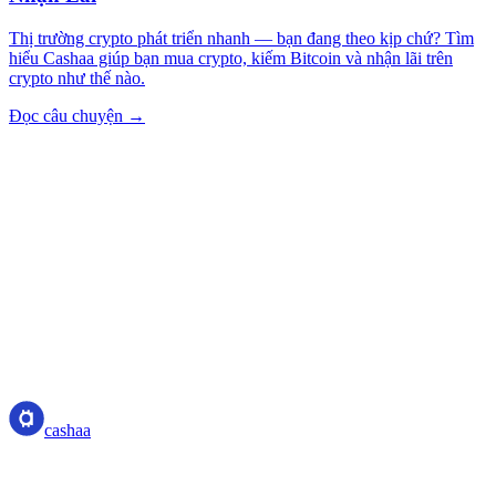
Thị trường crypto phát triển nhanh — bạn đang theo kịp chứ? Tìm
hiểu Cashaa giúp bạn mua crypto, kiếm Bitcoin và nhận lãi trên
crypto như thế nào.
Đọc câu chuyện →
cashaa
cashaa
Nhà cung cấp dịch vụ tài sản crypto — được cấp phép tại Costa
Rica. Sinh lời, vay và chi tiêu crypto trong một tài khoản duy nhất.