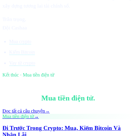
xây dựng tương lai tài chính số.
Trân trọng,
Đội Cashaa
Mua crypto
Kiếm Bitcoin
Vay từ crypto
Kết thúc · Mua tiền điện tử
§ Tiếp tục đọc
Thêm trong
Mua tiền điện tử
.
Đọc tất cả câu chuyện
→
Mua tiền điện tử
→
Đi Trước Trong Crypto: Mua, Kiếm Bitcoin Và
Nhận Lãi