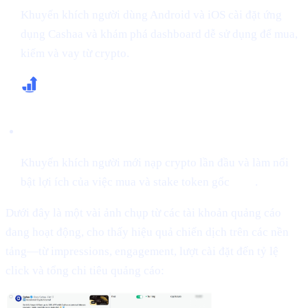
Khuyến khích người dùng Android và iOS cài đặt ứng
dụng Cashaa và khám phá dashboard dễ sử dụng để mua,
kiếm và vay từ crypto.
Tăng số lần nạp lần đầu và mua CAS
Khuyến khích người mới nạp crypto lần đầu và làm nổi
bật lợi ích của việc mua và stake token gốc
CAS
.
Dưới đây là một vài ảnh chụp từ các tài khoản quảng cáo
đang hoạt động, cho thấy hiệu quả chiến dịch trên các nền
tảng—từ impressions, engagement, lượt cài đặt đến tỷ lệ
click và tổng chi tiêu quảng cáo: