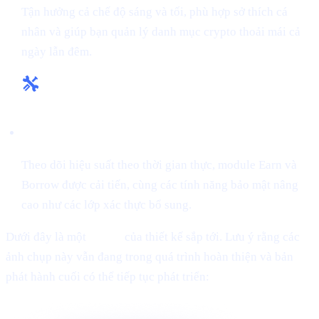
Tận hưởng cả chế độ sáng và tối, phù hợp sở thích cá
nhân và giúp bạn quản lý danh mục crypto thoải mái cả
ngày lẫn đêm.
Công cụ và insight nâng cao:
Theo dõi hiệu suất theo thời gian thực, module Earn và
Borrow được cải tiến, cùng các tính năng bảo mật nâng
cao như các lớp xác thực bổ sung.
Dưới đây là một
teaser
của thiết kế sắp tới. Lưu ý rằng các
ảnh chụp này vẫn đang trong quá trình hoàn thiện và bản
phát hành cuối có thể tiếp tục phát triển: