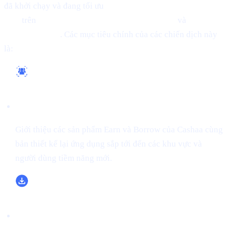
đã khởi chạy và đang tối ưu
các chiến dịch marketing toàn
diện
trên
Google, Meta (Facebook/Instagram)
và
X (trước
đây là Twitter)
. Các mục tiêu chính của các chiến dịch này
là:
Tiếp cận đối tượng rộng hơn
Giới thiệu các sản phẩm Earn và Borrow của Cashaa cùng
bản thiết kế lại ứng dụng sắp tới đến các khu vực và
người dùng tiềm năng mới.
Tăng lượt tải và đăng ký ứng dụng