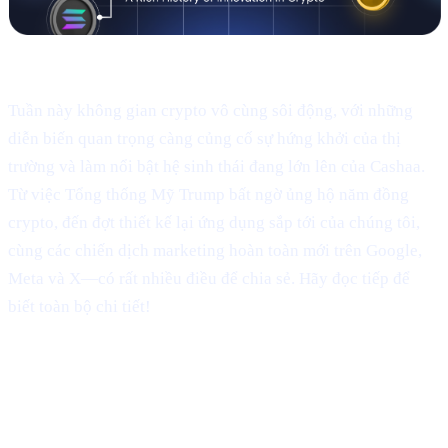
Chào mừng đến với Cashaa Pulse – Số #9!
Tuần này không gian crypto vô cùng sôi động, với những
diễn biến quan trọng càng củng cố sự hứng khởi của thị
trường và làm nổi bật hệ sinh thái đang lớn lên của Cashaa.
Từ việc Tổng thống Mỹ Trump bất ngờ ủng hộ năm đồng
crypto, đến đợt thiết kế lại ứng dụng sắp tới của chúng tôi,
cùng các chiến dịch marketing hoàn toàn mới trên Google,
Meta và X—có rất nhiều điều để chia sẻ. Hãy đọc tiếp để
biết toàn bộ chi tiết!
Bài đăng Truth Social của Trump: U.S.
Strategic Reserve và cú bứt phá của
XRP