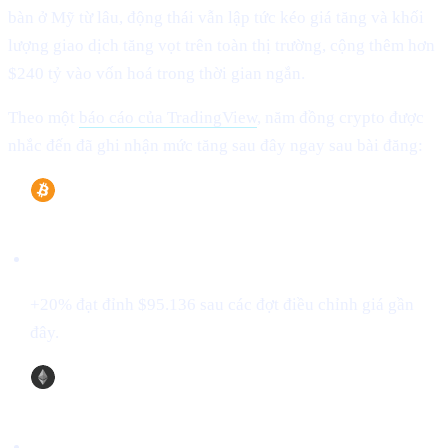
bàn ở Mỹ từ lâu, động thái vẫn lập tức kéo giá tăng và khối
lượng giao dịch tăng vọt trên toàn thị trường, cộng thêm hơn
$240 tỷ vào vốn hoá trong thời gian ngắn.
Theo một
báo cáo của TradingView
, năm đồng crypto được
nhắc đến đã ghi nhận mức tăng sau đây ngay sau bài đăng:
Bitcoin (BTC)
+20% đạt đỉnh $95.136 sau các đợt điều chỉnh giá gần
đây.
Ethereum (ETH)