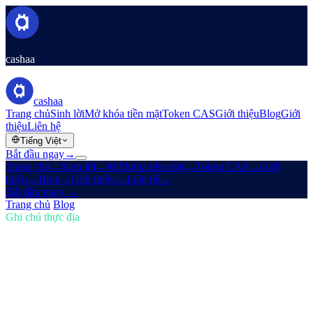
cashaa
cashaa
Trang chủ
Sinh lời
Mở khóa tiền mặt
Token CAS
Giới thiệu
Blog
Giới
thiệu
Liên hệ
Tiếng Việt
Bắt đầu ngay
→
Trang chủ
→
Sinh lời
→
Mở khóa tiền mặt
→
Token CAS
→
Giới
thiệu
→
Blog
→
Giới thiệu
→
Liên hệ
→
Bắt đầu ngay
→
Trang chủ
/
Blog
/
Mua tiền điện tử
Ghi chú thực địa
Mua tiền điện tử
Số 02 · 5 phút đọc
Kho Dự Trữ Crypto Của Trump Tại Mỹ
& Việc Cashaa Thiết Kế Lại Earn &
Borrow