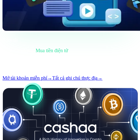
Tóm tắt
Danh mục
Mua tiền điện tử
Định dạng
Ghi chú thực địa
Đọc
5 phút
Số
#02
Mở tài khoản miễn phí
→
Tất cả ghi chú thực địa
→