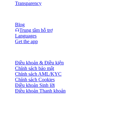
Transparency
Tài nguyên
Blog
Trung tâm hỗ trợ
Languages
Get the app
Pháp lý
Điều khoản & Điều kiện
Chính sách bảo mật
Chính sách AML/KYC
Chính sách Cookies
Điều khoản Sinh lời
Điều khoản Thanh khoản
Toàn bộ hoặc một phần dịch vụ ví Cashaa, một số tính năng hoặc
một số Tài sản Số có thể không khả dụng tại một số khu vực pháp
lý, bao gồm các nơi áp dụng hạn chế hoặc giới hạn, như được nêu
trên Nền tảng Cashaa và trong các điều khoản và điều kiện chung
liên quan.
© 2016–2026 Cashaa · Bảo lưu mọi quyền