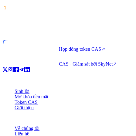
VASP
Đơn vị được cấp phép
Hợp đồng token CAS
↗
CAS · Giám sát bởi SkyNet
↗
Sản phẩm
Sinh lời
Mở khóa tiền mặt
Token CAS
Giới thiệu
Công ty
Về chúng tôi
Liên hệ