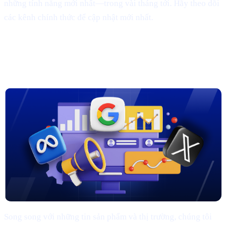
những tính năng mới nhất—trong vài tháng tới. Hãy theo dõi
các kênh chính thức để cập nhật mới nhất.
3. Chiến dịch marketing mới trên
Google, Meta & X
Song song với những tin sản phẩm và thị trường, chúng tôi