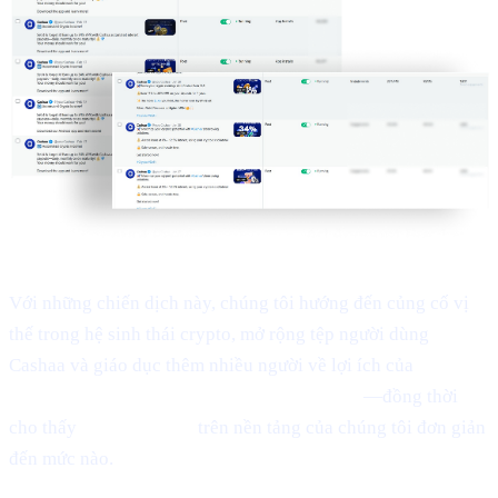
Với những chiến dịch này, chúng tôi hướng đến củng cố vị
thế trong hệ sinh thái crypto, mở rộng tệp người dùng
Cashaa và giáo dục thêm nhiều người về lợi ích của
Kiếm
Bitcoin, Kiếm Crypto và Nhận lãi từ crypto
—đồng thời
cho thấy
Vay từ crypto
trên nền tảng của chúng tôi đơn giản
đến mức nào.