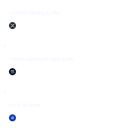
+10% lên khoảng $2.400.
XRP (XRP)
+24% trong 24 giờ, chạm $2,80.
Solana (SOL)
+17% lên $169.