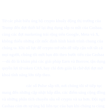
Lời kết
Từ các phát biểu ủng hộ crypto khuấy động thị trường của
Trump đến đợt thiết kế lại ứng dụng sắp ra mắt của Cashaa,
cùng các đợt marketing trải rộng trên Google, Meta và X,
không thiếu những cột mốc định hình hành trình chung của
chúng ta. Khi nỗ lực để crypto trở nên dễ tiếp cận với tất cả
mọi người, chúng tôi mời bạn dõi theo bước tiến của Cashaa
—dù đó là khám phá các giải pháp Earn và Borrow, tận dụng
quyền lợi từ token CAS, hay chỉ đơn giản là chờ đợi đợt mở
khoá tính năng lớn tiếp theo.
Hãy đón xem
các số Pulse sắp tới, nơi chúng tôi sẽ tiếp tục
mang đến những cập nhật hấp dẫn, các điểm sáng cộng đồng
và những phân tích chuyên sâu về crypto và xa hơn. Đội ngũ
Cashaa cảm ơn sự ủng hộ liên tục của bạn khi chúng ta cùng