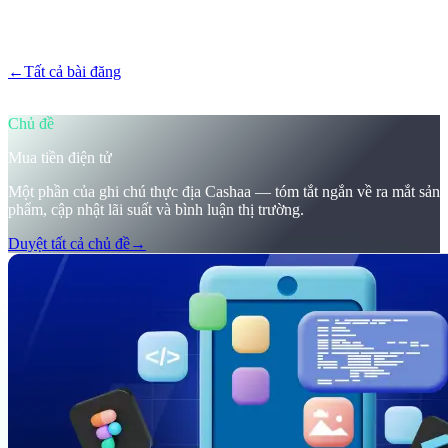
Cách kho dự trữ crypto mới của Trump tại Mỹ làm rung chuyển thị
trường, cùng với cái nhìn đầu tiên về phiên bản nâng cấp của ứng
dụng Cashaa.
←
Tất cả bài đăng
/blog/
trumps-u-s-crypto-reserve-and-cashaas-
redesign-for-earn-crypto-and-borrow-money-on-crypto
Chủ đề
Mua tiền điện tử
Một phần của ghi chú thực địa Cashaa — tóm tắt ngắn về ra mắt sản
phẩm, cập nhật lãi suất và bình luận thị trường.
Duyệt tất cả chủ đề
→