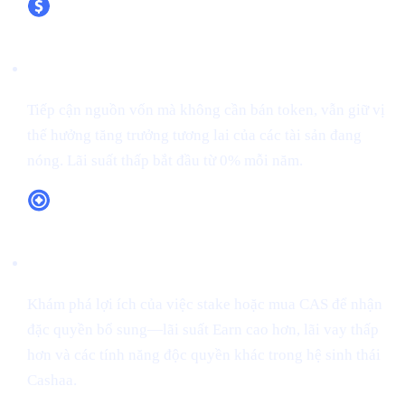
XRP (XRP)
Tiếp cận nguồn vốn mà không cần bán token, vẫn giữ vị
thế hưởng tăng trưởng tương lai của các tài sản đang
nóng. Lãi suất thấp bắt đầu từ 0% mỗi năm.
Tiện ích token CAS
Khám phá lợi ích của việc stake hoặc mua CAS để nhận
đặc quyền bổ sung—lãi suất Earn cao hơn, lãi vay thấp
hơn và các tính năng độc quyền khác trong hệ sinh thái
Cashaa.