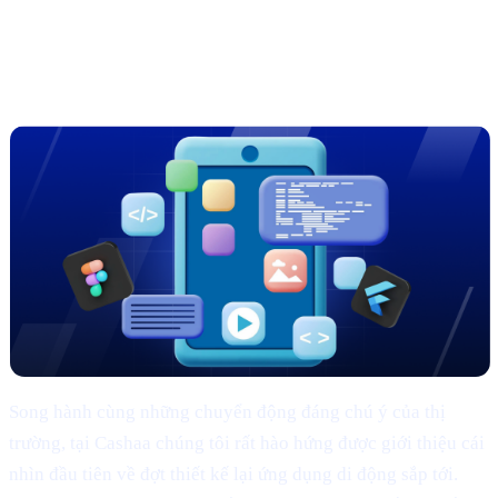
Sneak peek: bản thiết kế lại ứng dụng
Cashaa đỉnh cao
Song hành cùng những chuyển động đáng chú ý của thị
trường, tại Cashaa chúng tôi rất hào hứng được giới thiệu cái
nhìn đầu tiên về đợt thiết kế lại ứng dụng di động sắp tới.