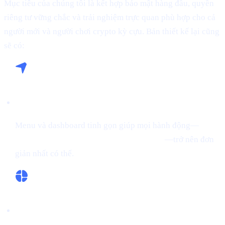
Mục tiêu của chúng tôi là kết hợp bảo mật hàng đầu, quyền
riêng tư vững chắc và trải nghiệm trực quan phù hợp cho cả
người mới và người chơi crypto kỳ cựu. Bản thiết kế lại cũng
sẽ có:
Điều hướng mượt mà:
Menu và dashboard tinh gọn giúp mọi hành động—
mua
crypto, vay từ crypto, hoặc Earn Crypto
—trở nên đơn
giản nhất có thể.
Giao diện linh hoạt: