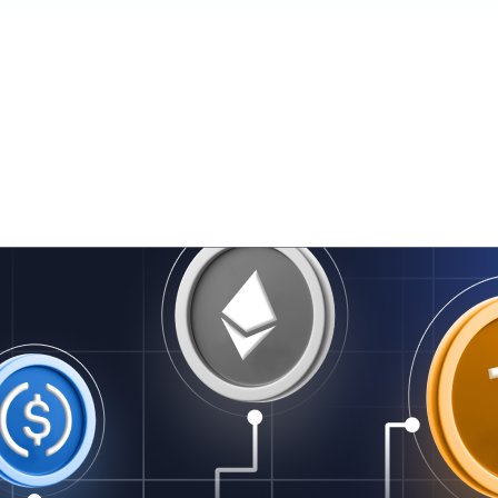
lunacaq — başlıq və xülasə yuxarıda tərcümə edilib.