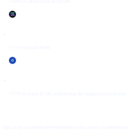
+24% in 24 hours to hit $2.80.
Solana (SOL)
+17% to reach $169.
Cardano (ADA)
+57% to reach $1.06, registering the biggest price-action.
XRP Flips Tether for #3
One of the standout developments in this wave of enthusiasm 