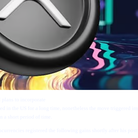
 plans to incorporate
Bitcoin (BTC), Ethereum (ETH), XRP (
d in the US for a long time, nonetheless the move triggered im
 a short period of time.
ocurrencies registered the following gains shortly after his post