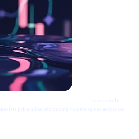
XRP), Solana (SOL), and Cardano (ADA)
into a newly
mediate price hikes and trading volume spikes across the
: