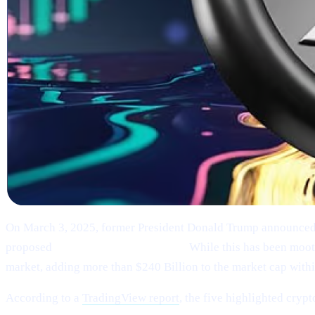
On March 3, 2025, former President Donald Trump announced
proposed
“U.S. Strategic Reserve.”
While this has been moote
market, adding more than $240 Billion to the market cap within
According to a
TradingView report
, the five highlighted crypt