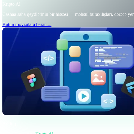
Kripto Al
Cashaa saha qeydlərinin bir hissəsi — məhsul buraxılışları, dərəcə yen
Bütün mövzulara baxın
→
Brifinq
Kateqoriya
Kripto Al