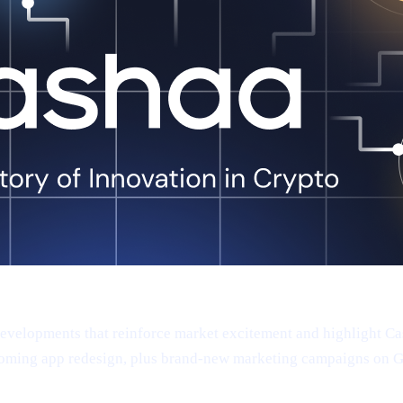
 developments that reinforce market excitement and highlight 
oming app redesign, plus brand-new marketing campaigns on Goog