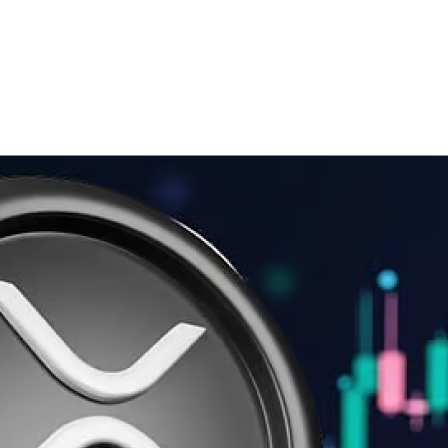
gic Reserve & XRP’s Surge
and ADA