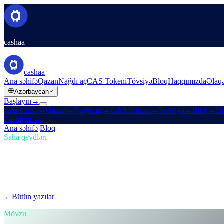
cashaa
cashaa
Ana səhifə
Qazan
Nağdı aç
CAS Tokeni
Tövsiyə
Bloq
Haqqımızda
Əlaq
Azərbaycan
Başlayın
→
Ana səhifə
→
Qazan
→
Nağdı aç
→
CAS Tokeni
→
Tövsiyə
→
Bloq
→
Ha
Başlayın
→
Ana səhifə
/
Bloq
/
Kripto Al
Saha qeydləri
Kripto Al
Buraxılış 02 · 4 dəq. oxu
Trump-ın ABŞ Kripto Ehtiyatı və Cashaa-
Trump-ın yeni ABŞ Kripto Ehtiyatı bazarları necə silkələyir, üstəlik C
←
Bütün yazılar
/blog/
trumps-u-s-crypto-reserve-and-cashaas-redesig
Mövzu