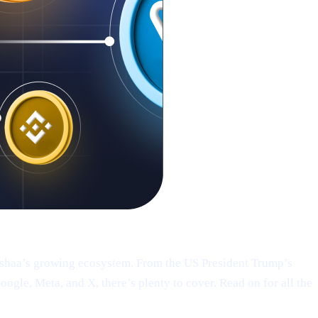
Cashaa’s growing ecosystem. From the US President Trump’s
le, Meta, and X, there’s plenty to cover. Read on for all the