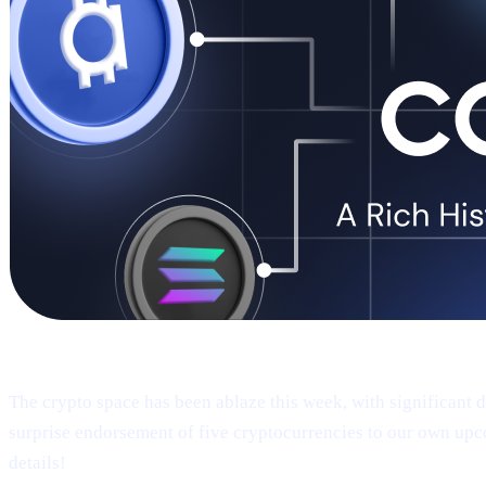
Welcome to Cashaa Pulse – Issue #9!
The crypto space has been ablaze this week, with significant
surprise endorsement of five cryptocurrencies to our own upc
details!