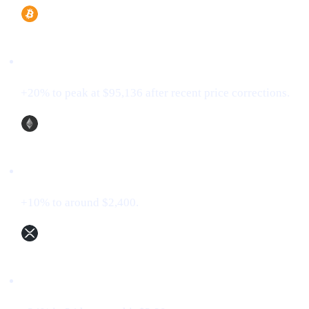
Bitcoin (BTC)
+20% to peak at $95,136 after recent price corrections.
Ethereum (ETH)
+10% to around $2,400.
XRP (XRP)