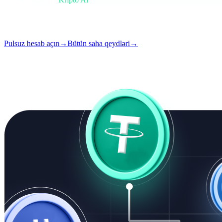
Format
Saha qeydi
Oxu
4 dəq.
Buraxılış
#02
Pulsuz hesab açın
→
Bütün saha qeydləri
→
i
Bu məqalə ingilis dilində mövcuddur. Tam tərcümələr tezliklə əlavə o