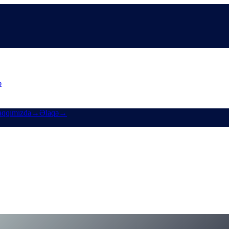
ə
qqımızda
→
Əlaqə
→
nın Earn & Borrow Üçün Yenidən Dizaynı
ashaa-nın tətbiq yenilənməsinə ilk baxış.
n-for-earn-crypto-and-borrow-money-on-crypto