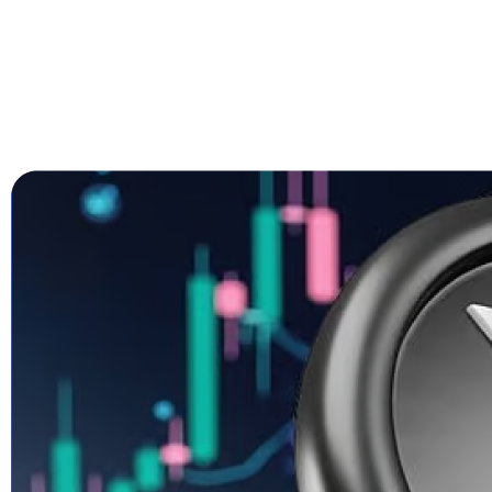
Trump’s Truth Social Post: U.S. Strate
Trump’s Endorsement of BTC, ETH, XRP, SOL, 