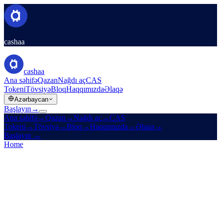
cashaa
cashaa
Ana səhifə
Qazan
Nağdı aç
CAS
Tokeni
Tövsiyə
Bloq
Haqqımızda
Əlaqə
Azərbaycan
Başlayın
→
Ana səhifə
→
Qazan
→
Nağdı aç
→
CAS
Tokeni
→
Tövsiyə
→
Bloq
→
Haqqımızda
→
Əlaqə
→
Başlayın
→
Home
/
Legal
/
Liquidity Terms
On this page