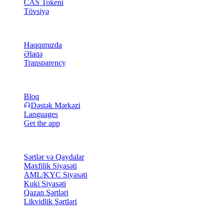
CAS Tokeni
Tövsiyə
Şirkət
Haqqımızda
Əlaqə
Transparency
Resurslar
Bloq
Dəstək Mərkəzi
Languages
Get the app
Hüquqi
Şərtlər və Qaydalar
Məxfilik Siyasəti
AML/KYC Siyasəti
Kuki Siyasəti
Qazan Şərtləri
Likvidlik Şərtləri
Cashaa cüzdan xidmətlərinin bir qismi və ya tamamı, bəzi