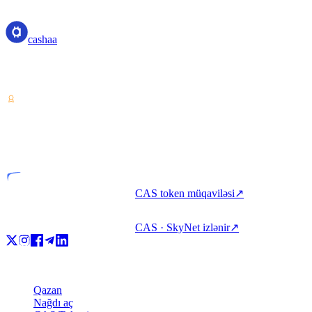
cashaa
cashaa
Kripto aktiv xidməti təminatçısı — Kosta Rika lisenziyalı. Bir
hesabla kripto qazanın, borc alın və xərcləyin.
VASP
Lisenziyalı qurum
CAS token müqaviləsi
↗
CAS · SkyNet izlənir
↗
Məhsul
Qazan
Nağdı aç