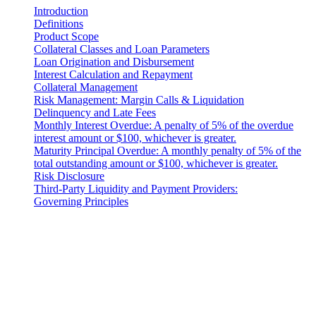
Introduction
Definitions
Product Scope
Collateral Classes and Loan Parameters
Loan Origination and Disbursement
Interest Calculation and Repayment
Collateral Management
Risk Management: Margin Calls & Liquidation
Delinquency and Late Fees
Monthly Interest Overdue: A penalty of 5% of the overdue
interest amount or $100, whichever is greater.
Maturity Principal Overdue: A monthly penalty of 5% of the
total outstanding amount or $100, whichever is greater.
Risk Disclosure
Third-Party Liquidity and Payment Providers:
Governing Principles
Hüquqi bildiriş
Vacibdir: Bu hüquqi sənəd yalnız ingilis dilində rəsmi sayılır.
Tərcümələr rahatlıq üçün təqdim edilmişdir. İngilis versiyası ilə
tərcümə arasında hər hansı uyğunsuzluq olduqda, ingilis versiyası
üstünlük təşkil edir.