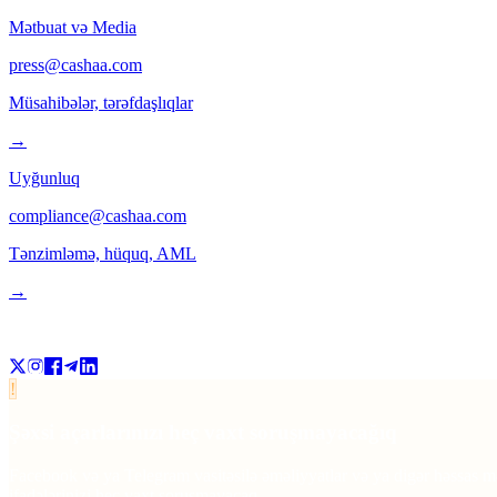
Mətbuat və Media
press@cashaa.com
Müsahibələr, tərəfdaşlıqlar
→
Uyğunluq
compliance@cashaa.com
Tənzimləmə, hüquq, AML
→
Bizi izləyin
!
Şəxsi açarlarınızı heç vaxt soruşmayacağıq
Facebook və ya Telegram vasitəsilə əməliyyatlar və ya digər həssas mə
ifadələrinizi heç vaxt soruşmayacaq.