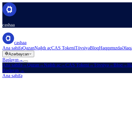
cashaa
cashaa
Ana səhifə
Qazan
Nağdı aç
CAS Tokeni
Tövsiyə
Bloq
Haqqımızda
Əlaq
Azərbaycan
Başlayın
→
Ana səhifə
→
Qazan
→
Nağdı aç
→
CAS Tokeni
→
Tövsiyə
→
Bloq
→
Ha
Başlayın
→
Ana səhifə
/
Şirkət
/
Əlaqə
Dəstəklə əlaqə saxlayın
Cashaa Müştəri Dəstəyi bütün sorğularınıza kömək etmək üçün buradad