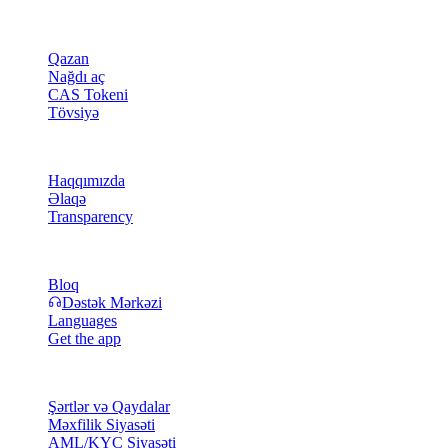
Məhsul
Qazan
Nağdı aç
CAS Tokeni
Tövsiyə
Şirkət
Haqqımızda
Əlaqə
Transparency
Resurslar
Bloq
Dəstək Mərkəzi
Languages
Get the app
Hüquqi
Şərtlər və Qaydalar
Məxfilik Siyasəti
AML/KYC Siyasəti