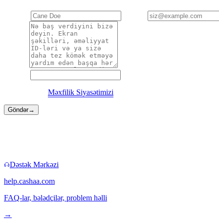
Adınız
*
E-poçt
*
Təsvir
*
Veb sayt
Göndərməklə
Məxfilik Siyasətimizi
qəbul edirsiniz.
Göndər
→
Daha sürətli yollar
Bəzən formaya ehtiyacınız yoxdur.
Dəstək Mərkəzi
help.cashaa.com
FAQ-lar, bələdçilər, problem həlli
→