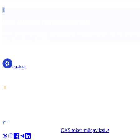
!
İcma Telegram qrupları haqqında
İcma üzvləri tərəfindən yaradılmış bir Telegram qrupu var. Bu qrup icma
görə məsuliyyət daşımır.
cashaa
cashaa
Kripto aktiv xidməti təminatçısı — Kosta Rika lisenziyalı. Bir hesabla 
VASP
Lisenziyalı qurum
CAS token müqaviləsi
↗