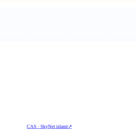
 əsaslıdır və administratorların və üzvlərin fikirləri öz şəxsi mülahizə
kripto qazanın, borc alın və xərcləyin.
CAS · SkyNet izlənir
↗