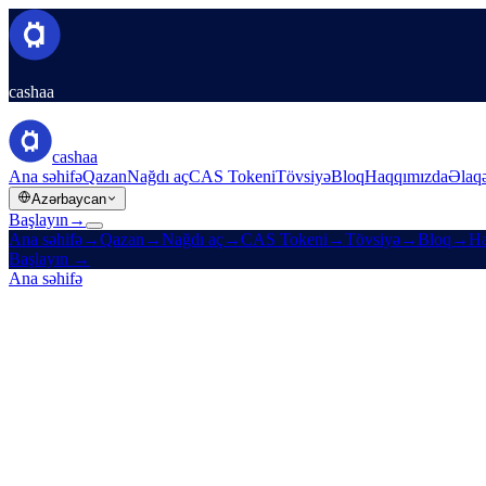
cashaa
cashaa
Ana səhifə
Qazan
Nağdı aç
CAS Tokeni
Tövsiyə
Bloq
Haqqımızda
Əlaq
Azərbaycan
Başlayın
→
Ana səhifə
→
Qazan
→
Nağdı aç
→
CAS Tokeni
→
Tövsiyə
→
Bloq
→
Ha
Başlayın
→
Ana səhifə
/
Karyera