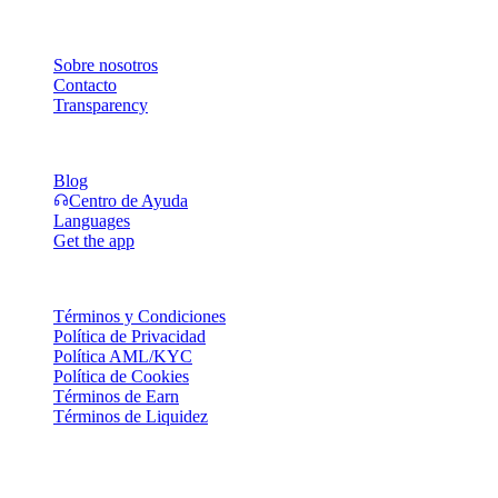
Empresa
Sobre nosotros
Contacto
Transparency
Recursos
Blog
Centro de Ayuda
Languages
Get the app
Legal
Términos y Condiciones
Política de Privacidad
Política AML/KYC
Política de Cookies
Términos de Earn
Términos de Liquidez
Todos o parte de los servicios de la billetera Cashaa, algunas de sus
funciones o algunos Activos Digitales no están disponibles en ciertas
jurisdicciones, incluyendo donde puedan aplicar restricciones o