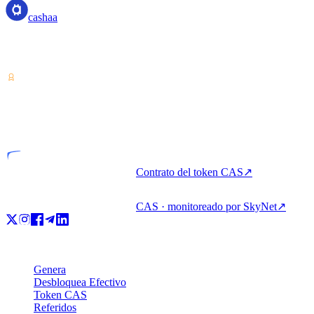
cashaa
Proveedor de servicios de criptoactivos — licenciado en Costa Rica.
Genera, pide prestado y gasta cripto con una sola cuenta.
VASP
Entidad licenciada
Contrato del token CAS
↗
CAS · monitoreado por SkyNet
↗
Producto
Genera
Desbloquea Efectivo
Token CAS
Referidos