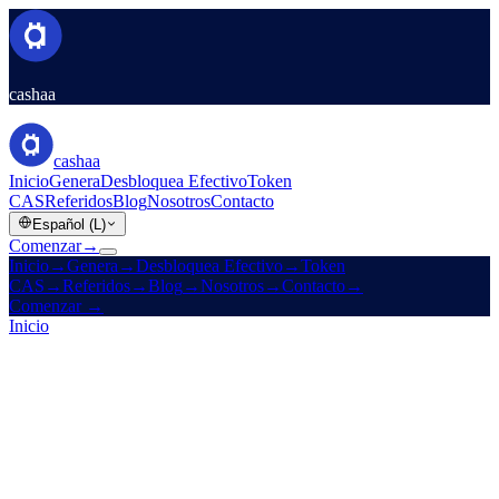
cashaa
cashaa
Inicio
Genera
Desbloquea Efectivo
Token
CAS
Referidos
Blog
Nosotros
Contacto
Español (L)
Comenzar
→
Inicio
→
Genera
→
Desbloquea Efectivo
→
Token
CAS
→
Referidos
→
Blog
→
Nosotros
→
Contacto
→
Comenzar
→
Inicio
/
Empresa
/
Nosotros