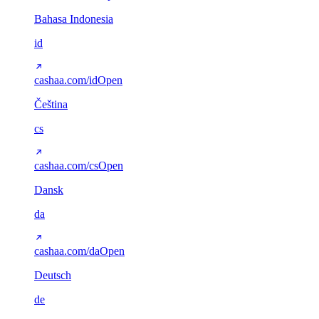
Bahasa Indonesia
id
cashaa.com/id
Open
Čeština
cs
cashaa.com/cs
Open
Dansk
da
cashaa.com/da
Open
Deutsch
de