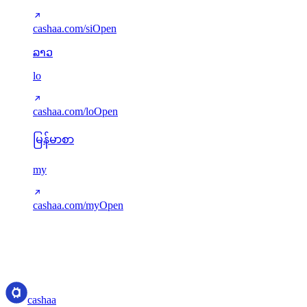
cashaa.com/si
Open
ລາວ
lo
cashaa.com/lo
Open
မြန်မာစာ
my
cashaa.com/my
Open
Translations served via next-intl. Missing keys gracefully fall back to
English. New languages can be added via src/i18n/config.ts.
cashaa
cashaa