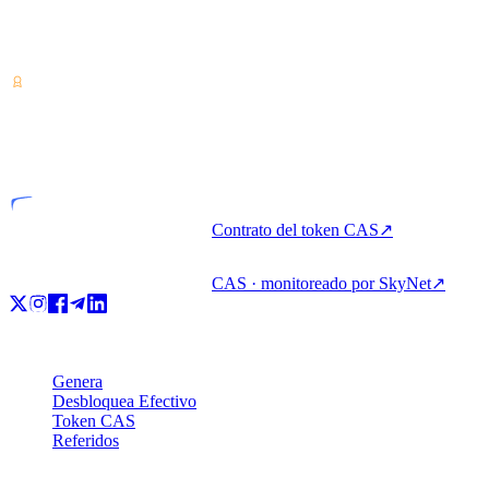
Proveedor de servicios de criptoactivos — licenciado en Costa Rica.
Genera, pide prestado y gasta cripto con una sola cuenta.
VASP
Entidad licenciada
Contrato del token CAS
↗
CAS · monitoreado por SkyNet
↗
Producto
Genera
Desbloquea Efectivo
Token CAS
Referidos
Empresa