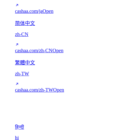
cashaa.com/ja
Open
简体中文
zh-CN
cashaa.com/zh-CN
Open
繁體中文
zh-TW
cashaa.com/zh-TW
Open
Devanagari
1
हिन्दी
hi