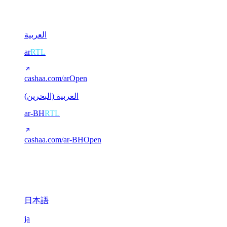
2
العربية
ar
RTL
cashaa.com/ar
Open
العربية (البحرين)
ar-BH
RTL
cashaa.com/ar-BH
Open
CJK (Chinese / Japanese)
3
日本語
ja