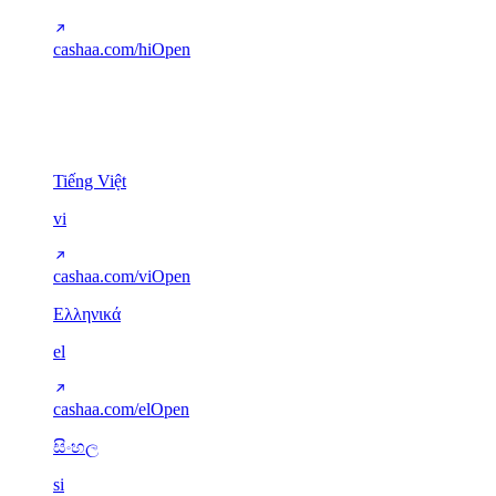
cashaa.com/hi
Open
Other scripts
5
Tiếng Việt
vi
cashaa.com/vi
Open
Ελληνικά
el
cashaa.com/el
Open
සිංහල
si