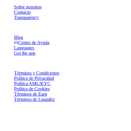
Sobre nosotros
Contacto
Transparency
Recursos
Blog
Centro de Ayuda
Languages
Get the app
Legal
Términos y Condiciones
Política de Privacidad
Política AML/KYC
Política de Cookies
Términos de Earn
Términos de Liquidez
Todos o parte de los servicios de la billetera Cashaa, algunas de sus
funciones o algunos Activos Digitales no están disponibles en ciertas
jurisdicciones, incluyendo donde puedan aplicar restricciones o
limitaciones, según se indique en la Plataforma Cashaa y en los
términos y condiciones generales correspondientes.