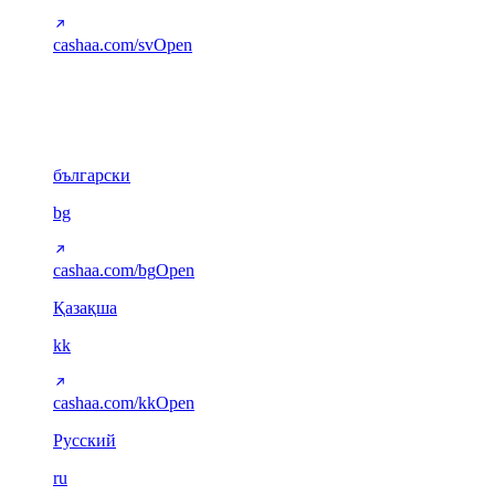
cashaa.com/sv
Open
Cyrillic
6
български
bg
cashaa.com/bg
Open
Қазақша
kk
cashaa.com/kk
Open
Русский
ru