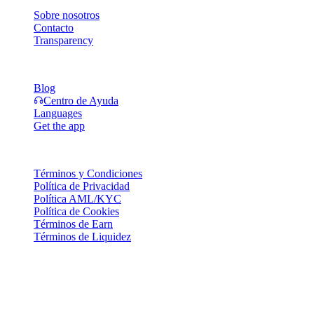
Sobre nosotros
Contacto
Transparency
Recursos
Blog
Centro de Ayuda
Languages
Get the app
Legal
Términos y Condiciones
Política de Privacidad
Política AML/KYC
Política de Cookies
Términos de Earn
Términos de Liquidez
Todos o parte de los servicios de la billetera Cashaa, algunas de sus
funciones o algunos Activos Digitales no están disponibles en ciertas
jurisdicciones, incluyendo donde puedan aplicar restricciones o
limitaciones, según se indique en la Plataforma Cashaa y en los
términos y condiciones generales correspondientes.