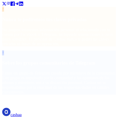
!
Nunca te pediremos tus claves privadas
No proporcionaremos información personal ni relacionada con tu
cuenta por Facebook o Telegram, incluyendo transacciones u otros
datos sensibles. El personal de Cashaa nunca te pedirá tus claves
privadas ni frases de recuperación.
!
Sobre los grupos comunitarios de Telegram
Existe un grupo de Telegram creado por miembros de la comunidad.
Este grupo es impulsado por la comunidad y las opiniones de los
admins y miembros son a su discreción personal. Cashaa no se
responsabiliza por la exactitud de las respuestas dadas en canales
comunitarios.
cashaa
cashaa