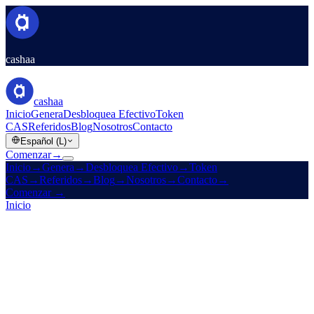
cashaa
cashaa
Inicio
Genera
Desbloquea Efectivo
Token
CAS
Referidos
Blog
Nosotros
Contacto
Español (L)
Comenzar
→
Inicio
→
Genera
→
Desbloquea Efectivo
→
Token
CAS
→
Referidos
→
Blog
→
Nosotros
→
Contacto
→
Comenzar
→
Inicio
/
Empresa
/
Contacto