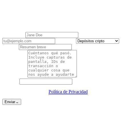
Contacta a soporte
El Soporte al Cliente de Cashaa está aquí para ayudarte con todas
tus consultas. Respuestas en 1 día hábil.
Tu nombre
*
Email
*
Categoría
*
Asunto
*
Descripción
*
Sitio web
Al enviar aceptas nuestra
Política de Privacidad
.
Enviar
→
Rutas más rápidas
A veces no necesitas un formulario.