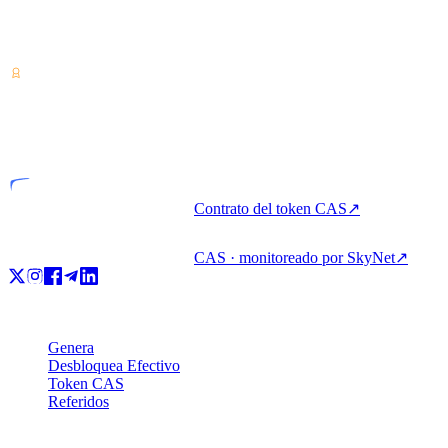
Proveedor de servicios de criptoactivos — licenciado en Costa Rica.
Genera, pide prestado y gasta cripto con una sola cuenta.
VASP
Entidad licenciada
Contrato del token CAS
↗
CAS · monitoreado por SkyNet
↗
Producto
Genera
Desbloquea Efectivo
Token CAS
Referidos
Empresa