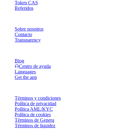
Token CAS
Referidos
Empresa
Sobre nosotros
Contacto
Transparency
Recursos
Blog
Centro de ayuda
Languages
Get the app
Legal
Términos y condiciones
Política de privacidad
Política AML/KYC
Política de cookies
Términos de Genera
Términos de liquidez
Algunos o todos los servicios de la cartera Cashaa, ciertas funciones 