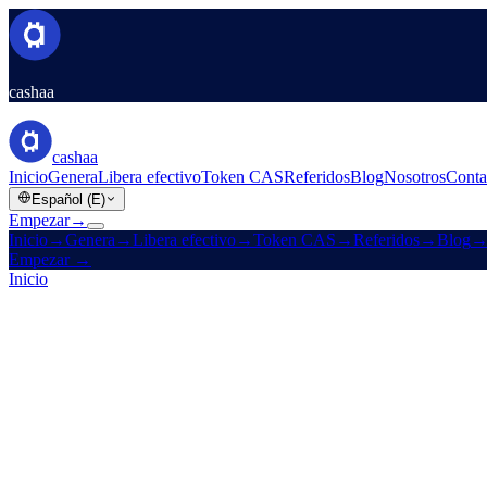
cashaa
cashaa
Inicio
Genera
Libera efectivo
Token CAS
Referidos
Blog
Nosotros
Conta
Español (E)
Empezar
→
Inicio
→
Genera
→
Libera efectivo
→
Token CAS
→
Referidos
→
Blog
Empezar
→
Inicio
/
Carreras