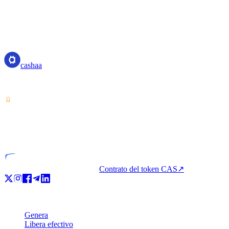
cashaa
cashaa
Proveedor de servicios sobre criptoactivos — licencia desde Costa Ric
VASP
Entidad licenciada
Contrato del token CAS
↗
Producto
Genera
Libera efectivo