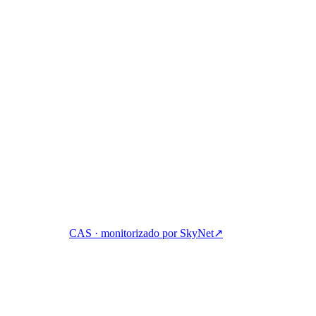
a. Genera, financia y gasta cripto con una sola cuenta.
CAS · monitorizado por SkyNet
↗