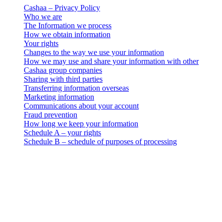
Cashaa – Privacy Policy
Who we are
The Information we process
How we obtain information
Your rights
Changes to the way we use your information
How we may use and share your information with other
Cashaa group companies
Sharing with third parties
Transferring information overseas
Marketing information
Communications about your account
Fraud prevention
How long we keep your information
Schedule A – your rights
Schedule B – schedule of purposes of processing
Aviso legal
Importante: Este documento legal es vinculante únicamente en su
versión en inglés. Las traducciones se ofrecen por conveniencia. En
caso de cualquier discrepancia entre la versión en inglés y una
traducción, prevalecerá la versión en inglés.