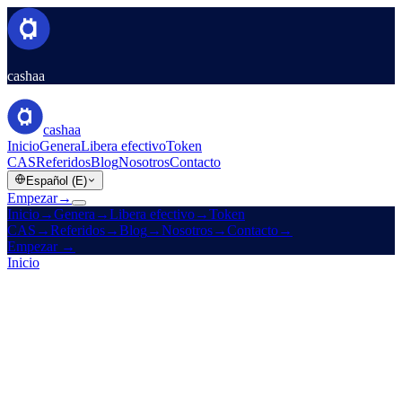
cashaa
cashaa
Inicio
Genera
Libera efectivo
Token
CAS
Referidos
Blog
Nosotros
Contacto
Español (E)
Empezar
→
Inicio
→
Genera
→
Libera efectivo
→
Token
CAS
→
Referidos
→
Blog
→
Nosotros
→
Contacto
→
Empezar
→
Inicio
/
Legal
/
Privacy Policy
En esta página