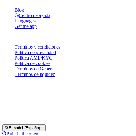
Blog
Centro de ayuda
Languages
Get the app
Legal
Términos y condiciones
Política de privacidad
Política AML/KYC
Política de cookies
Términos de Genera
Términos de liquidez
Algunos o todos los servicios de la cartera Cashaa, ciertas funciones
o algunos Activos Digitales no están disponibles en determinadas
jurisdicciones, incluidas aquellas en las que puedan aplicarse
restricciones o limitaciones, según se indica en la Plataforma Cashaa
y en los términos y condiciones generales correspondientes.
© 2016–2026 Cashaa · Todos los derechos reservados
Español (España)
Built in the open
Sistemas operativos
Lic. Costa Rica