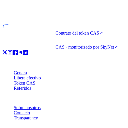
VASP
Entidad licenciada
Contrato del token CAS
↗
CAS · monitorizado por SkyNet
↗
Producto
Genera
Libera efectivo
Token CAS
Referidos
Empresa
Sobre nosotros
Contacto
Transparency
Recursos