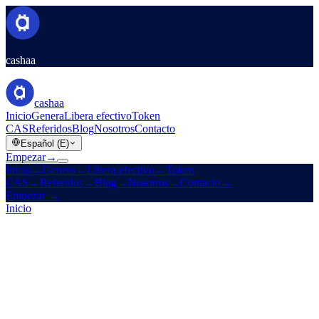
cashaa
cashaa
Inicio
Genera
Libera efectivo
Token
CAS
Referidos
Blog
Nosotros
Contacto
Español (E)
Empezar
→
Inicio
→
Genera
→
Libera efectivo
→
Token
CAS
→
Referidos
→
Blog
→
Nosotros
→
Contacto
→
Empezar
→
Inicio
/
Legal
/
AML / KYC Policy
En esta página