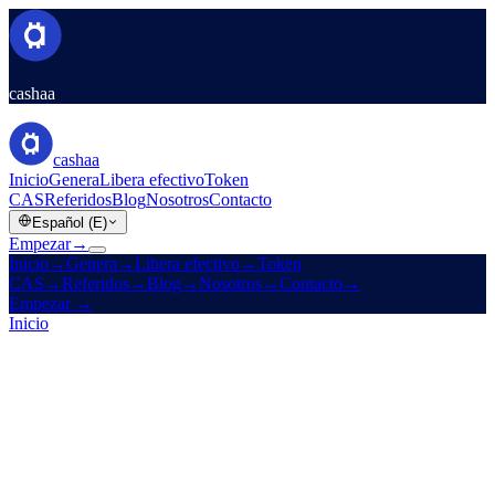
cashaa
cashaa
Inicio
Genera
Libera efectivo
Token
CAS
Referidos
Blog
Nosotros
Contacto
Español (E)
Empezar
→
Inicio
→
Genera
→
Libera efectivo
→
Token
CAS
→
Referidos
→
Blog
→
Nosotros
→
Contacto
→
Empezar
→
Inicio
/
Empresa
/
Contacto