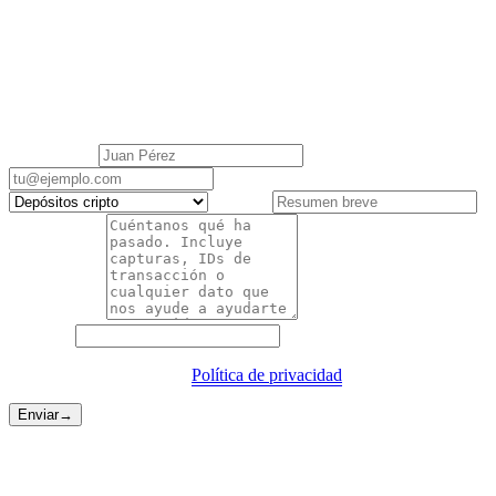
Contactar con soporte
Atención al Cliente de Cashaa está aquí para ayudarte con cualquier
consulta. Respuestas en 1 día hábil.
Tu nombre
*
Correo
*
Categoría
*
Asunto
*
Descripción
*
Sitio web
Al enviar, aceptas nuestra
Política de privacidad
.
Enviar
→
Vías más rápidas
A veces no hace falta un formulario.