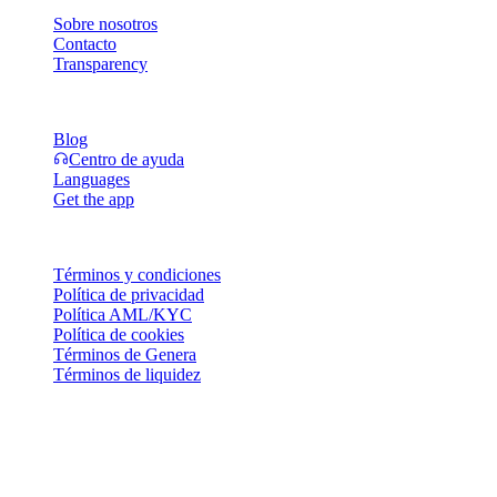
Sobre nosotros
Contacto
Transparency
Recursos
Blog
Centro de ayuda
Languages
Get the app
Legal
Términos y condiciones
Política de privacidad
Política AML/KYC
Política de cookies
Términos de Genera
Términos de liquidez
Algunos o todos los servicios de la cartera Cashaa, ciertas funciones
o algunos Activos Digitales no están disponibles en determinadas
jurisdicciones, incluidas aquellas en las que puedan aplicarse
restricciones o limitaciones, según se indica en la Plataforma Cashaa
y en los términos y condiciones generales correspondientes.