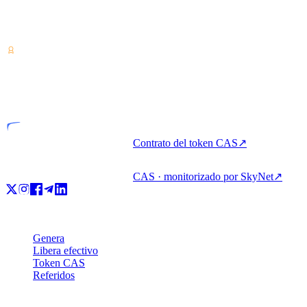
Proveedor de servicios sobre criptoactivos — licencia desde Costa
Rica. Genera, financia y gasta cripto con una sola cuenta.
VASP
Entidad licenciada
Contrato del token CAS
↗
CAS · monitorizado por SkyNet
↗
Producto
Genera
Libera efectivo
Token CAS
Referidos
Empresa