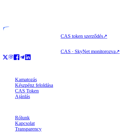
VASP
Engedélyezett szervezet
CAS token szerződés
↗
CAS · SkyNet monitorozva
↗
Termékek
Kamatozás
Készpénz feloldása
CAS Token
Ajánlás
Vállalat
Rólunk
Kapcsolat
Transparency
Erőforrások