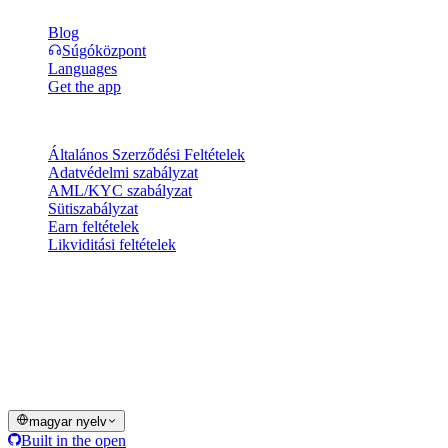
Blog
Súgóközpont
Languages
Get the app
Jogi információk
Általános Szerződési Feltételek
Adatvédelmi szabályzat
AML/KYC szabályzat
Sütiszabályzat
Earn feltételek
Likviditási feltételek
A Cashaa pénztárca szolgáltatásainak egésze vagy egy része, egyes
funkciói vagy egyes digitális eszközök nem érhetők el bizonyos
joghatóságokban, ideértve azokat is, ahol korlátozások vagy
megkötések érvényesülhetnek, ahogyan azt a Cashaa Platformon és
a vonatkozó általános szerződési feltételekben jelezzük.
© 2016–2026 Cashaa · Minden jog fenntartva
magyar nyelv
Built in the open
Rendszerek üzemelnek
Lic. Costa Rica