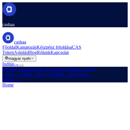
cashaa
cashaa
Főoldal
Kamatozás
Készpénz feloldása
CAS
Token
Ajánlás
Blog
Rólunk
Kapcsolat
magyar nyelv
Indítás
→
Főoldal
→
Kamatozás
→
Készpénz feloldása
→
CAS
Token
→
Ajánlás
→
Blog
→
Rólunk
→
Kapcsolat
→
Indítás
→
Home
/
Legal
/
AML / KYC Policy
On this page