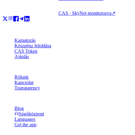
CAS · SkyNet monitorozva
↗
Termékek
Kamatozás
Készpénz feloldása
CAS Token
Ajánlás
Vállalat
Rólunk
Kapcsolat
Transparency
Erőforrások
Blog
Súgóközpont
Languages
Get the app
Jogi információk