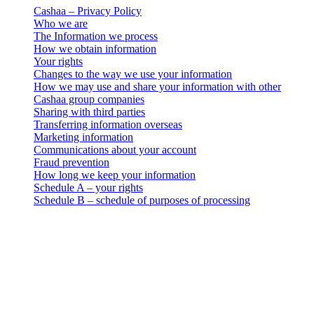
Cashaa – Privacy Policy
Who we are
The Information we process
How we obtain information
Your rights
Changes to the way we use your information
How we may use and share your information with other
Cashaa group companies
Sharing with third parties
Transferring information overseas
Marketing information
Communications about your account
Fraud prevention
How long we keep your information
Schedule A – your rights
Schedule B – schedule of purposes of processing
Jogi nyilatkozat
Fontos: Ez a jogi dokumentum kizárólag angol nyelven hiteles. A
fordítások csak a kényelem érdekében készültek. Az angol változat
és a fordítás közötti bármilyen eltérés esetén az angol változat az
irányadó.