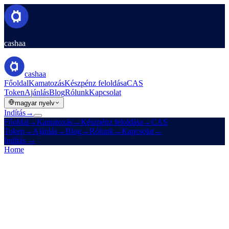
cashaa
cashaa
Főoldal
Kamatozás
Készpénz feloldása
CAS
Token
Ajánlás
Blog
Rólunk
Kapcsolat
magyar nyelv
Indítás
→
Főoldal
→
Kamatozás
→
Készpénz feloldása
→
CAS
Token
→
Ajánlás
→
Blog
→
Rólunk
→
Kapcsolat
→
Indítás
→
Home
/
Legal
/
Privacy Policy
On this page