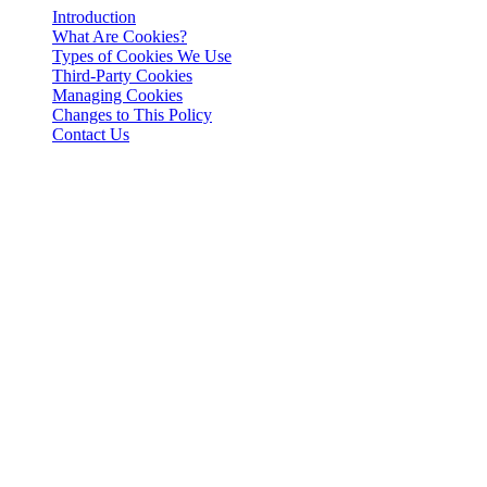
Introduction
What Are Cookies?
Types of Cookies We Use
Third-Party Cookies
Managing Cookies
Changes to This Policy
Contact Us
Jogi nyilatkozat
Fontos: Ez a jogi dokumentum kizárólag angol nyelven hiteles. A
fordítások csak a kényelem érdekében készültek. Az angol változat
és a fordítás közötti bármilyen eltérés esetén az angol változat az
irányadó.
Introduction
This Cookies Policy explains how 3-102-942115, SOCIEDAD DE
RESPONSABILIDAD LIMITADA (Corporate ID: 3-102-942115),
a private limited liability company incorporated under the laws of
Costa Rica (referred to herein as "Cashaa", "we", "us", or "our"),
utilizes cookies and similar tracking technologies to enhance your
experience on our website and applications.