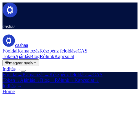
cashaa
cashaa
Főoldal
Kamatozás
Készpénz feloldása
CAS
Token
Ajánlás
Blog
Rólunk
Kapcsolat
magyar nyelv
Indítás
→
Főoldal
→
Kamatozás
→
Készpénz feloldása
→
CAS
Token
→
Ajánlás
→
Blog
→
Rólunk
→
Kapcsolat
→
Indítás
→
Home
/
Legal
/
Cookies Policy
On this page