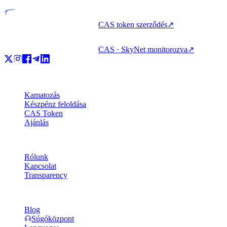
CAS token szerződés
↗
CAS · SkyNet monitorozva
↗
Termékek
Kamatozás
Készpénz feloldása
CAS Token
Ajánlás
Vállalat
Rólunk
Kapcsolat
Transparency
Erőforrások
Blog
Súgóközpont