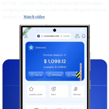
or CAS) → confirm. The goal: make earning feel as simple
as topping up your balance, with a clear APR preview before
you lock in.
Watch video