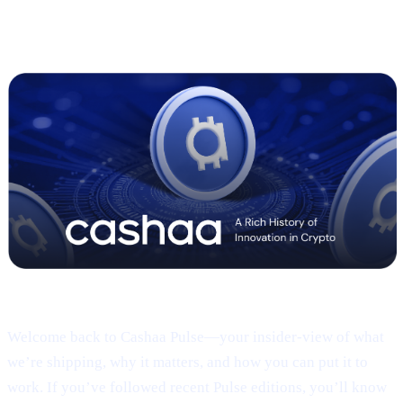
ဆောင်းပါးအပြည့်အစုံ ဘာသာပြန်များ မကြာမီ ထွက်ပါမည် —
ခေါင်းစဉ်နှင့် အကျဉ်းချုပ်ကို အပေါ်တွင် ဘာသာပြန်ထားပါသည်။
Pulse #18 — Intro
Welcome back to Cashaa Pulse—your insider-view of what
we’re shipping, why it matters, and how you can put it to
work. If you’ve followed recent Pulse editions, you’ll know