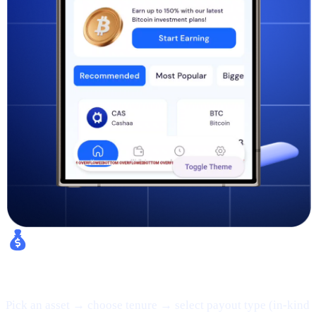
Fixed Earn:
Pick an asset → choose tenure → select payout type (in-kind