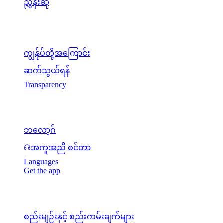
ညွှန်းဆို
ကုမ္ပဏီ
ကျွန်ုပ်တို့အကြောင်း
ဆက်သွယ်ရန်
Transparency
အရင်းအမြစ်များ
ဘလော့ဂ်
အကူအညီ စင်တာ
Languages
Get the app
ဥပဒေရေးရာ
စည်းမျဉ်းနှင့် စည်းကမ်းချက်များ