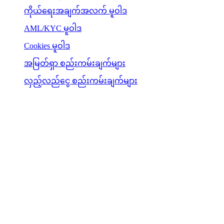
ကိုယ်ရေးအချက်အလက် မူဝါဒ
AML/KYC မူဝါဒ
Cookies မူဝါဒ
အမြတ်ရှာ စည်းကမ်းချက်များ
လှည့်လည်ငွေ စည်းကမ်းချက်များ
Cashaa ဝေါ်လက် ဝန်ဆောင်မှုများ၏ အားလုံး သို့မဟုတ် တစ်စိတ်
တစ်ပိုင်း၊ အချို့သော ဝန်ဆောင်မှုများ၊ သို့မဟုတ် အချို့သော ဒစ်
ဂျစ်တယ်-ပိုင်ဆိုင်မှုများသည် အချို့သော တရားစီရင်ပိုင်ခွင့်ဒေသ
များတွင် ရရှိနိုင်မည် မဟုတ်ပါ။ ၎င်းသည် Cashaa ပလက်ဖောင်း
နှင့် သက်ဆိုင်ရာ အထွေထွေ စည်းကမ်းချက်များတွင် ဖော်ပြထား
သော ကန့်သတ်ချက် သို့မဟုတ် ကန့်သတ်ဇုန်များ သက်ဆိုင်ရာ
ဒေသများ ပါဝင်သည်။