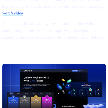
to provide daily interest income in your preferred asset type.
Watch video
This push builds on what we’ve shared in earlier Pulses
about going mobile-first and simplifying the experience;
expect familiar power features with a sleeker, faster delivery.
2 |
The new
CAS token
page