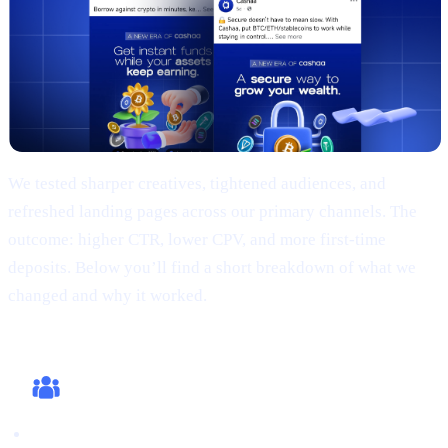
We tested sharper creatives, tightened audiences, and
refreshed landing pages across our primary channels. The
outcome: higher CTR, lower CPV, and more first-time
deposits. Below you’ll find a short breakdown of what we
changed and why it worked.
What we changed (this cycle)
Creatives: