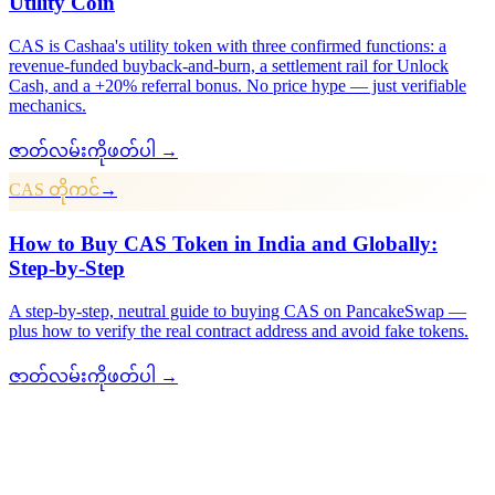
Utility Coin
CAS is Cashaa's utility token with three confirmed functions: a
revenue-funded buyback-and-burn, a settlement rail for Unlock
Cash, and a +20% referral bonus. No price hype — just verifiable
mechanics.
ဇာတ်လမ်းကိုဖတ်ပါ →
CAS တိုကင်
→
How to Buy CAS Token in India and Globally:
Step-by-Step
A step-by-step, neutral guide to buying CAS on PancakeSwap —
plus how to verify the real contract address and avoid fake tokens.
ဇာတ်လမ်းကိုဖတ်ပါ →