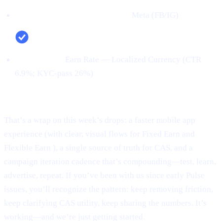
Top channel (by verified users):
Meta (FB/IG)
Top creative:
Earn Rate — Localized Currency (CTR
6.9%; KYC‑pass 26%)
Conclusion:
That’s a wrap on this week’s drops: a faster mobile app
experience (with clear, visual flows for Fixed Earn and
Flexible Earn ), a single source of truth for CAS, and a
campaign iteration cadence that’s compounding—test, learn,
advertise, repeat. If you’ve been with us since early Pulse
issues, you’ll recognize the pattern: keep removing friction,
keep clarifying CAS utility, keep sharing the numbers. It’s
working—and we’re just getting started.