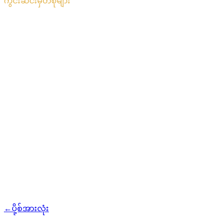
ကွင်းဆင်းမှတ်စုများ
CAS တိုကင်
အမှတ်စဉ် 04 · 2 မိနစ်စာဖတ်ရှု
ခြင်း
Pulse #18: မိုဘိုင်းအက်ပ်ကို ကြိုတင်မြင်
ခြင်း, CAS Hub အသစ် နှင့် မားကတ်တင်း
ကမ်ပိန်း အောင်ပွဲများ
Pulse #18 တွင် Cashaa ၏ ပိုမိုမြန်ဆန်သော မိုဘိုင်းအက်ပ်၊ CAS
တိုကင်စာမျက်နှာ၊ ပထမအကြိမ် အပ်နှံမှုကို 12% အထိ မြှင့်တင်
ပေးခဲ့သော မားကတ်တင်း တိုးတက်မှုများကို ပထမဆုံး ကြည့်ရှု
ပါ။
←
ပို့စ်အားလုံး
/blog/
pulse-18-mobile-app-sneak-peek-new-cas-hub-