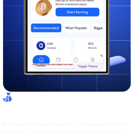
Flexible Earn:
Pick an asset → top-up the asset → tap the available plan to
subscribe→ confirm. The goal: take one-time confirmation