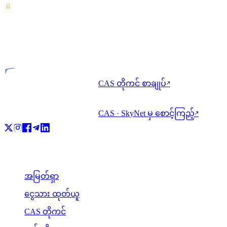
VASP
လိုင်စင်ရ အဖွဲ့အစည်း
CAS တိုကင် စာချုပ်
↗
CAS · SkyNet မှ စောင့်ကြည့်
↗
ထုတ်ကုန်
အမြတ်ရှာ
ငွေသား ထုတ်ယူ
CAS တိုကင်