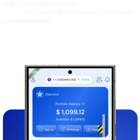
we like to keep things focused on
product, CAS utility, and
results—
with a healthy dose of momentum. Today’s issue
continues that rhythm.
1 | Sneak peek:
the new Cashaa mobile
app