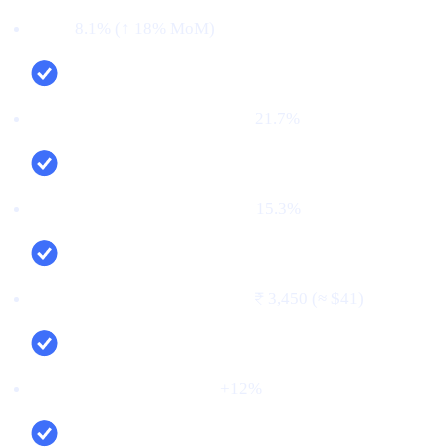
CTR:
8.1% (↑ 18% MoM)
CVR (signup → KYC passed):
21.7%
First‑time deposit rate (FTD):
15.3%
Cost per verified user (CPV):
₹3,450 (≈ $41)
Net new deposits (MoM):
+12%