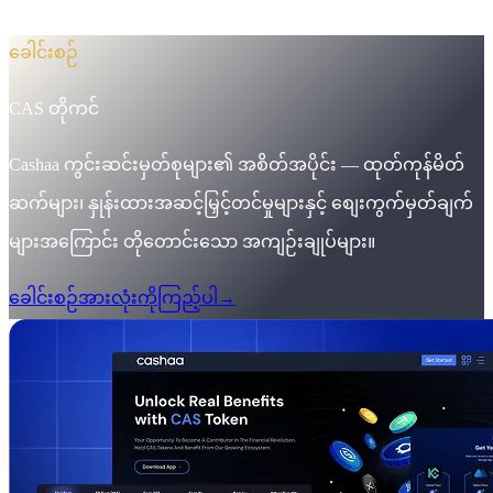
markering-campaign-wins
ခေါင်းစဉ်
CAS တိုကင်
Cashaa ကွင်းဆင်းမှတ်စုများ၏ အစိတ်အပိုင်း — ထုတ်ကုန်မိတ်
ဆက်များ၊ နှုန်းထားအဆင့်မြှင့်တင်မှုများနှင့် စျေးကွက်မှတ်ချက်
များအကြောင်း တိုတောင်းသော အကျဉ်းချုပ်များ။
ခေါင်းစဉ်အားလုံးကိုကြည့်ပါ
→