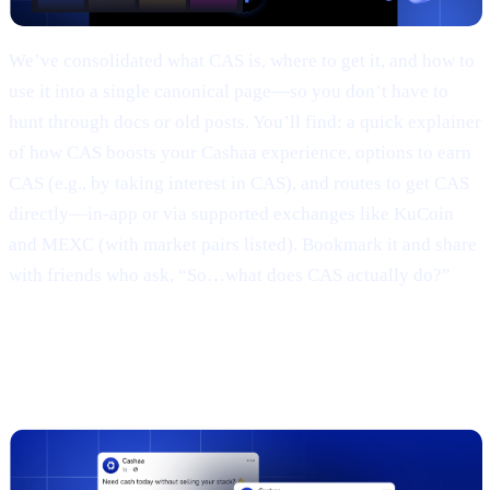
We’ve consolidated what CAS is, where to get it, and how to
use it into a single canonical page—so you don’t have to
hunt through docs or old posts. You’ll find: a quick explainer
of how CAS boosts your Cashaa experience, options to earn
CAS (e.g., by taking interest in CAS), and routes to get CAS
directly—in-app or via supported exchanges like KuCoin
and MEXC (with market pairs listed). Bookmark it and share
with friends who ask, “So…what does CAS actually do?”
3 | Marketing campaign & results
(TL;DR)