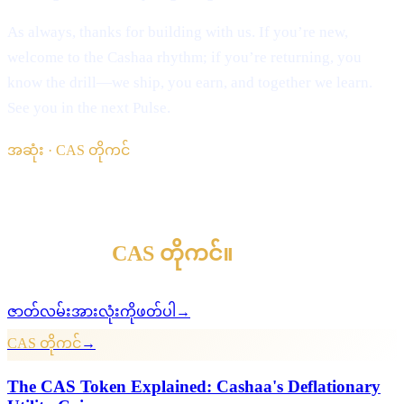
As always, thanks for building with us. If you’re new,
welcome to the Cashaa rhythm; if you’re returning, you
know the drill—we ship, you earn, and together we learn.
See you in the next Pulse.
အဆုံး · CAS တိုကင်
§ ဆက်ဖတ်ပါ
နောက်ထပ်
CAS တိုကင်
။
ဇာတ်လမ်းအားလုံးကိုဖတ်ပါ
→
CAS တိုကင်
→
The CAS Token Explained: Cashaa's Deflationary