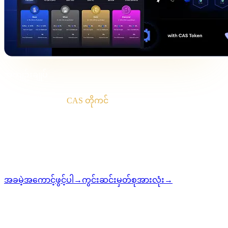
အကျဉ်းချုပ်
အမျိုးအစား
CAS တိုကင်
ပုံစံ
ကွင်းဆင်းမှတ်စု
စာဖတ်ခြင်း
2 မိနစ်
အမှတ်စဉ်
#04
အခမဲ့အကောင့်ဖွင့်ပါ
→
ကွင်းဆင်းမှတ်စုအားလုံး
→
i
ဤဆောင်းပါးကို အင်္ဂလိပ်ဘာသာဖြင့် ဖတ်ရှုနိုင်ပါသည်။