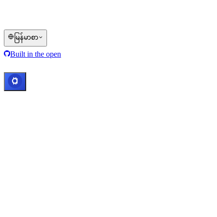
© 2016–2026 Cashaa · မူပိုင်ခွင့်အားလုံး လက်ဝယ်ထား
မြန်မာစာ
Built in the open
စနစ်များ ပုံမှန် လည်ပတ်နေသည်
Lic. Costa
Rica