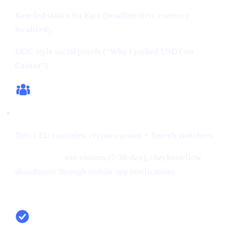
Rate-led statics for Earn (headline-first, currency
localized).
UGC-style social proofs (“Why I parked USDT on
Cashaa”).
Audiences:
Tier-1 EU countries; crypto-curious + fintech switchers.
Retargeting:
site visitors (7/30-day), checkout/flow
abandoners through mobile app notifications.
Campaign snapshot (last 30 days)