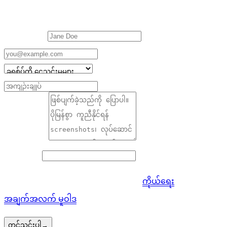
များ။
သင့်အမည်
*
အီးမေးလ်
*
အမျိုးအစား
*
ခေါင်းစဉ်
*
ဖော်ပြချက်
*
ဝက်ဘ်ဆိုဒ်
တင်သွင်းခြင်းဖြင့် သင်သည် ကျွန်ုပ်တို့၏
ကိုယ်ရေး
အချက်အလက် မူဝါဒ
ကို သဘောတူပါသည်။
တင်သွင်းပါ
→