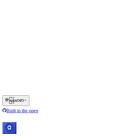
Cashaa ဝေါ်လက် ဝန်ဆောင်မှုများ၏ အားလုံး သို့မဟုတ် တစ်စိတ်
တစ်ပိုင်း၊ အချို့သော ဝန်ဆောင်မှုများ၊ သို့မဟုတ် အချို့သော ဒစ်
ဂျစ်တယ်-ပိုင်ဆိုင်မှုများသည် အချို့သော တရားစီရင်ပိုင်ခွင့်ဒေသ
များတွင် ရရှိနိုင်မည် မဟုတ်ပါ။ ၎င်းသည် Cashaa ပလက်ဖောင်း
နှင့် သက်ဆိုင်ရာ အထွေထွေ စည်းကမ်းချက်များတွင် ဖော်ပြထား
သော ကန့်သတ်ချက် သို့မဟုတ် ကန့်သတ်ဇုန်များ သက်ဆိုင်ရာ
ဒေသများ ပါဝင်သည်။
© 2016–2026 Cashaa · မူပိုင်ခွင့်အားလုံး လက်ဝယ်ထား
မြန်မာစာ
Built in the open
စနစ်များ ပုံမှန် လည်ပတ်နေသည်
Lic. Costa
Rica