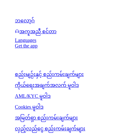
အရင်းအမြစ်များ
ဘလော့ဂ်
အကူအညီ စင်တာ
Languages
Get the app
ဥပဒေရေးရာ
စည်းမျဉ်းနှင့် စည်းကမ်းချက်များ
ကိုယ်ရေးအချက်အလက် မူဝါဒ
AML/KYC မူဝါဒ
Cookies မူဝါဒ
အမြတ်ရှာ စည်းကမ်းချက်များ
လှည့်လည်ငွေ စည်းကမ်းချက်များ