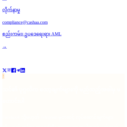
လိုက်နာမှု
compliance@cashaa.com
စည်းကမ်း၊ ဥပဒေရေးရာ၊ AML
→
ကျွန်ုပ်တို့ကို Follow လုပ်ပါ
!
သင်၏ ပုဂ္ဂလိက သော့ချက်များကို မည်သည့်အခါမှ မ
တောင်းပါ
Facebook သို့မဟုတ် Telegram မှတဆင့် လုပ်ဆောင်ချက်များ