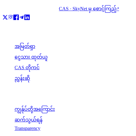
CAS · SkyNet မှ စောင့်ကြည့်
↗
ထုတ်ကုန်
အမြတ်ရှာ
ငွေသား ထုတ်ယူ
CAS တိုကင်
ညွှန်းဆို
ကုမ္ပဏီ
ကျွန်ုပ်တို့အကြောင်း
ဆက်သွယ်ရန်
Transparency