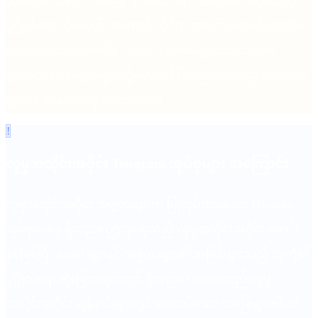
သို့မဟုတ် အခြား အရေးကြီး ဒေတာများ အပါအဝင် မည်သည့်
ပုဂ္ဂိုလ်ရေး သို့မဟုတ် အကောင့်-ဆိုင်ရာ အချက်အလက်များကိုမှ
ပေးအပ်မည် မဟုတ်ပါ။ Cashaa ဝန်ထမ်းများသည် သင်၏
ပုဂ္ဂလိက သော့ချက်များ သို့မဟုတ် ပြန်လည်ရယူသည့် စကားလုံး
များကို ဘယ်တော့မှ မတောင်းပါ။
!
လူမှုအသိုင်းအဝိုင်း Telegram အုပ်စုများ အကြောင်း
လူမှုအသိုင်းအဝိုင်း အဖွဲ့ဝင်များက ပြုလုပ်ထားသော Telegram
အုပ်စုတစ်ခု ရှိသည်။ ဤအုပ်စုသည် လူမှုအသိုင်းအဝိုင်း-မောင်း
နှင်ဖြစ်ပြီး admin များနှင့် အဖွဲ့ဝင်များ၏ အမြင်များသည် သူတို့၏
ပုဂ္ဂိုလ်ရေး ဆုံးဖြတ်ချက်တွင် ရှိသည်။ Cashaa သည် လူမှု
အသိုင်းအဝိုင်း ချန်နယ်များတွင် ပေးအပ်သော အဖြေများ၏ တိ