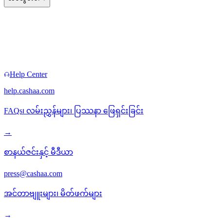
ပိုမြန်သော လမ်းကြောင်းများ
တစ်ခါတစ်ရံ ဖောင်မလိုပါ။
Help Center
help.cashaa.com
FAQs၊ လမ်းညွှန်များ၊ ပြဿနာ ဖြေရှင်းခြင်း
→
စာနယ်ဇင်းနှင့် မီဒီယာ
press@cashaa.com
အင်တာဗျူးများ၊ မိတ်ဖက်များ
→