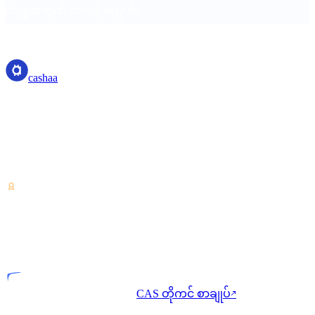
ကျမှုအတွက် တာဝန် မယူပါ။
cashaa
cashaa
ခရစ်ပ်တို-ပိုင်ဆိုင်မှု ဝန်ဆောင်မှုပေးသူ — Costa Rica မှ လိုင်စင်
ရရှိ။ တစ်ခုတည်းသော အကောင့်ဖြင့် ခရစ်ပ်တိုကို အမြတ်ရှာ၊
ချေးယူ၊ သုံးစွဲပါ။
VASP
လိုင်စင်ရ အဖွဲ့အစည်း
CAS တိုကင် စာချုပ်
↗