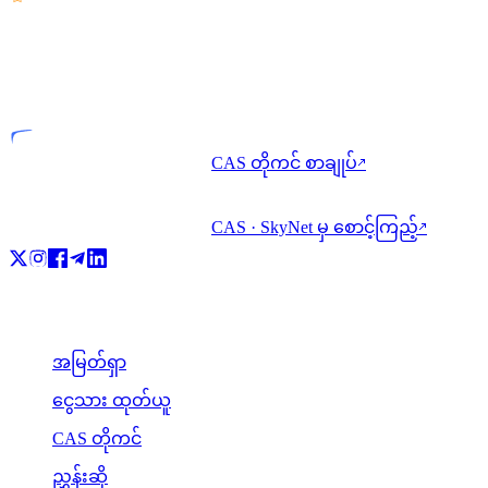
VASP
လိုင်စင်ရ အဖွဲ့အစည်း
CAS တိုကင် စာချုပ်
↗
CAS · SkyNet မှ စောင့်ကြည့်
↗
ထုတ်ကုန်
အမြတ်ရှာ
ငွေသား ထုတ်ယူ
CAS တိုကင်
ညွှန်းဆို