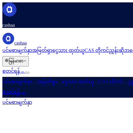
cashaa
cashaa
ပင်မစာမျက်နှာ
အမြတ်ရှာ
ငွေသား ထုတ်ယူ
CAS တိုကင်
ညွှန်းဆို
ဘလေ
မြန်မာစာ
စတင်ရန်
→
ပင်မစာမျက်နှာ
→
အမြတ်ရှာ
→
ငွေသား ထုတ်ယူ
→
CAS တိုကင်
→
ညွှ
စတင်ရန်
→
ပင်မစာမျက်နှာ
/
Referral