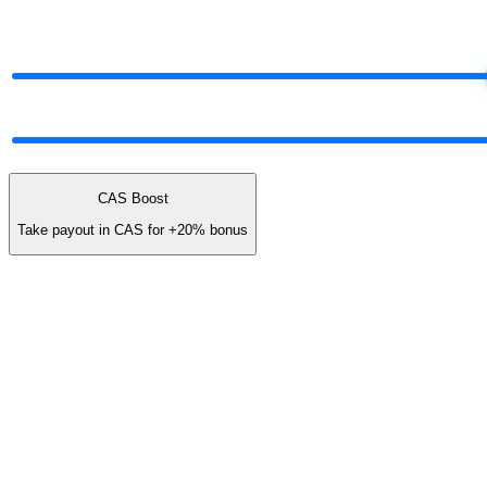
Drag the dials.
Watch your share.
Total Network Volume
$50K
$5K
$25K
Network mix
60% earn · 40% unlock cash
ALL UNLOCK
CAS Boost
Take payout in CAS for
+20%
bonus
You earn (annual)
/ yr
≈
$14
/ month
Gold Partner · 3.5% revenue share
Earn stream