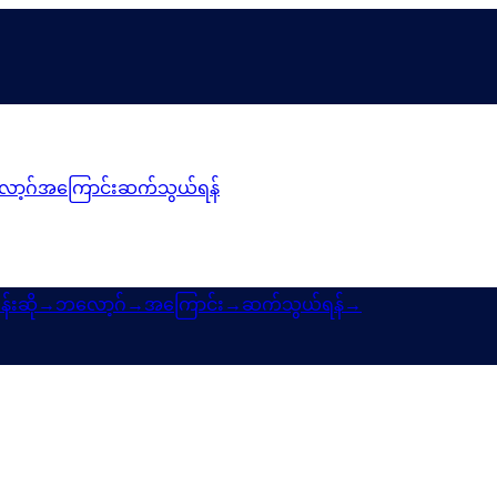
ာ့ဂ်
အကြောင်း
ဆက်သွယ်ရန်
န်းဆို
→
ဘလော့ဂ်
→
အကြောင်း
→
ဆက်သွယ်ရန်
→