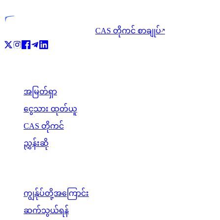
CAS တိုကင် စာချုပ်
↗
ထုတ်ကုန်
အမြတ်ရှာ
ငွေသား ထုတ်ယူ
CAS တိုကင်
ညွှန်းဆို
ကုမ္ပဏီ
ကျွန်ုပ်တို့အကြောင်း
ဆက်သွယ်ရန်