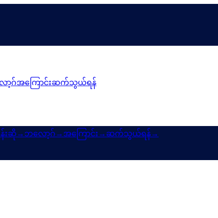
ာ့ဂ်
အကြောင်း
ဆက်သွယ်ရန်
န်းဆို
→
ဘလော့ဂ်
→
အကြောင်း
→
ဆက်သွယ်ရန်
→