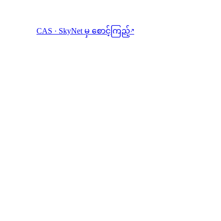
CAS · SkyNet မှ စောင့်ကြည့်
↗