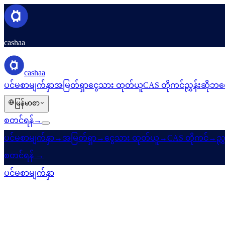
cashaa
cashaa
ပင်မစာမျက်နှာ
အမြတ်ရှာ
ငွေသား ထုတ်ယူ
CAS တိုကင်
ညွှန်းဆို
ဘလေ
မြန်မာစာ
စတင်ရန်
→
ပင်မစာမျက်နှာ
→
အမြတ်ရှာ
→
ငွေသား ထုတ်ယူ
→
CAS တိုကင်
→
ညွှ
စတင်ရန်
→
ပင်မစာမျက်နှာ
/
ထုတ်ကုန်များ
/
Fixed Deposit