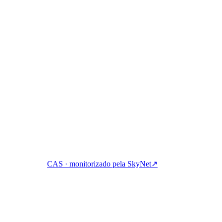
Rica. Renda, peça emprestado e gaste cripto com uma só conta.
CAS · monitorizado pela SkyNet
↗