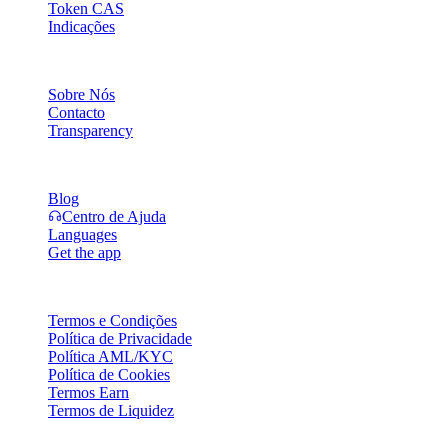
Token CAS
Indicações
Empresa
Sobre Nós
Contacto
Transparency
Recursos
Blog
Centro de Ajuda
Languages
Get the app
Legal
Termos e Condições
Política de Privacidade
Política AML/KYC
Política de Cookies
Termos Earn
Termos de Liquidez
A totalidade ou parte dos serviços da carteira Cashaa, algumas das sua