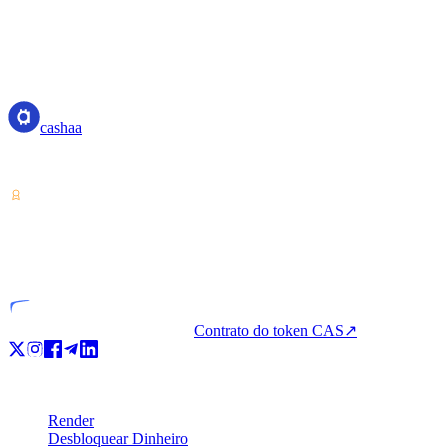
cashaa
cashaa
Prestador de serviços de criptoativos — licenciado a partir da Costa 
VASP
Entidade licenciada
Contrato do token CAS
↗
Produto
Render
Desbloquear Dinheiro