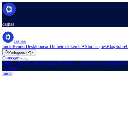
cashaa
cashaa
Início
Render
Desbloquear Dinheiro
Token CAS
Indicações
Blog
Sobre
Português (P)
Começar
→
Início
→
Render
→
Desbloquear Dinheiro
→
Token CAS
→
Indicações
Começar
→
Início
/
Carreiras