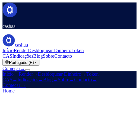
cashaa
cashaa
Início
Render
Desbloquear Dinheiro
Token
CAS
Indicações
Blog
Sobre
Contacto
Português (P)
Começar
→
Início
→
Render
→
Desbloquear Dinheiro
→
Token
CAS
→
Indicações
→
Blog
→
Sobre
→
Contacto
→
Começar
→
Home
/
Legal
/
Liquidity Terms
On this page