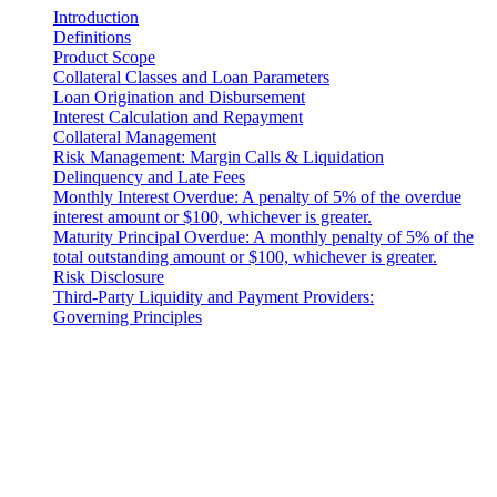
Introduction
Definitions
Product Scope
Collateral Classes and Loan Parameters
Loan Origination and Disbursement
Interest Calculation and Repayment
Collateral Management
Risk Management: Margin Calls & Liquidation
Delinquency and Late Fees
Monthly Interest Overdue: A penalty of 5% of the overdue
interest amount or $100, whichever is greater.
Maturity Principal Overdue: A monthly penalty of 5% of the
total outstanding amount or $100, whichever is greater.
Risk Disclosure
Third-Party Liquidity and Payment Providers:
Governing Principles
Aviso legal
Importante: Este documento legal é autêntico apenas na versão em
inglês. As traduções são fornecidas por conveniência. Em caso de
qualquer discrepância entre a versão em inglês e uma tradução,
prevalece a versão em inglês.