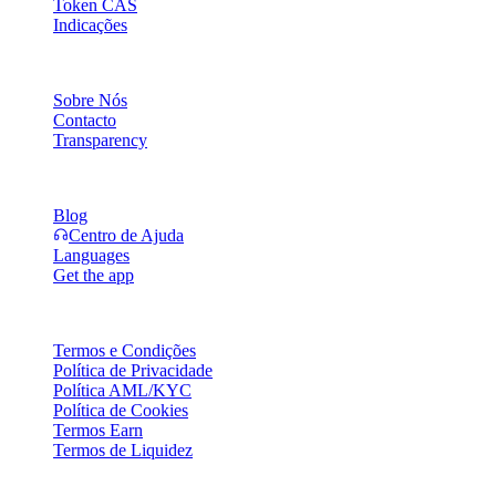
Token CAS
Indicações
Empresa
Sobre Nós
Contacto
Transparency
Recursos
Blog
Centro de Ajuda
Languages
Get the app
Legal
Termos e Condições
Política de Privacidade
Política AML/KYC
Política de Cookies
Termos Earn
Termos de Liquidez
A totalidade ou parte dos serviços da carteira Cashaa, algumas das