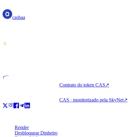
cashaa
cashaa
Prestador de serviços de criptoativos — licenciado a partir da Costa
Rica. Renda, peça emprestado e gaste cripto com uma só conta.
VASP
Entidade licenciada
Contrato do token CAS
↗
CAS · monitorizado pela SkyNet
↗
Produto
Render
Desbloquear Dinheiro