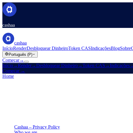
cashaa
cashaa
Início
Render
Desbloquear Dinheiro
Token CAS
Indicações
Blog
Sobre
Português (P)
Começar
→
Início
→
Render
→
Desbloquear Dinheiro
→
Token CAS
→
Indicações
Começar
→
Home
/
Legal
/
Privacy Policy
On this page
Cashaa – Privacy Policy
Who we are