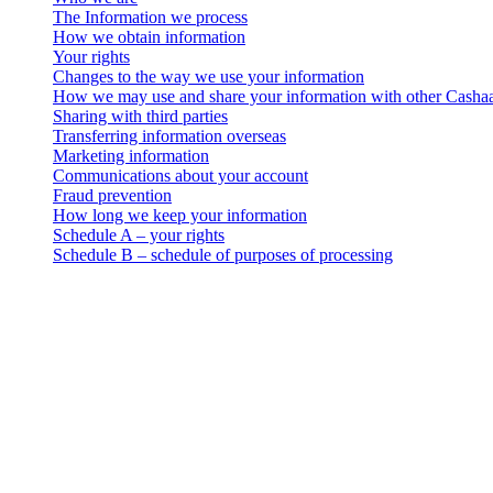
The Information we process
How we obtain information
Your rights
Changes to the way we use your information
How we may use and share your information with other Casha
Sharing with third parties
Transferring information overseas
Marketing information
Communications about your account
Fraud prevention
How long we keep your information
Schedule A – your rights
Schedule B – schedule of purposes of processing
Aviso legal
Importante: Este documento legal é autêntico apenas na versão em ing
versão em inglês.
Cashaa – Privacy Policy
Who we are