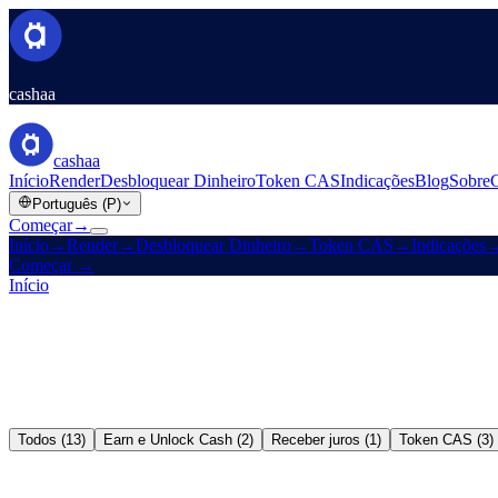
cashaa
cashaa
Início
Render
Desbloquear Dinheiro
Token CAS
Indicações
Blog
Sobre
Português (P)
Começar
→
Início
→
Render
→
Desbloquear Dinheiro
→
Token CAS
→
Indicações
Começar
→
Início
/
Blog
Todos (13)
Earn e Unlock Cash (2)
Receber juros (1)
Token CAS (3)
Earn e Unlock Cash
→