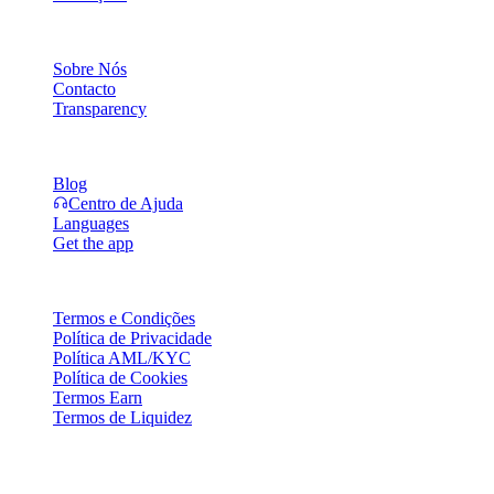
Empresa
Sobre Nós
Contacto
Transparency
Recursos
Blog
Centro de Ajuda
Languages
Get the app
Legal
Termos e Condições
Política de Privacidade
Política AML/KYC
Política de Cookies
Termos Earn
Termos de Liquidez
A totalidade ou parte dos serviços da carteira Cashaa, algumas das sua
limitações, conforme indicado na Plataforma Cashaa e nos termos e co