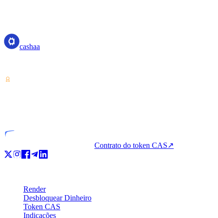
cashaa
cashaa
Prestador de serviços de criptoativos — licenciado a partir da Costa 
VASP
Entidade licenciada
Contrato do token CAS
↗
Produto
Render
Desbloquear Dinheiro
Token CAS
Indicações