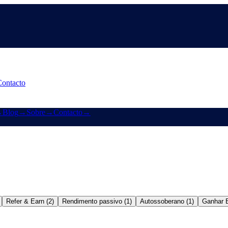
Contacto
→
Blog
→
Sobre
→
Contacto
→
Refer & Earn (2)
Rendimento passivo (1)
Autossoberano (1)
Ganhar B