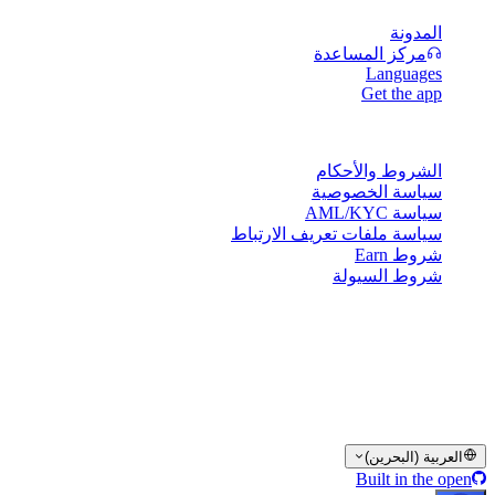
المدونة
مركز المساعدة
Languages
Get the app
القانونية
الشروط والأحكام
سياسة الخصوصية
سياسة AML/KYC
سياسة ملفات تعريف الارتباط
شروط Earn
شروط السيولة
بعض أو كل خدمات محفظة Cashaa، أو بعض ميزاتها، أو بعض
الأصول الرقمية، قد لا تكون متاحة في بعض الولايات القضائية، بما
في ذلك حيث قد تنطبق قيود أو حدود، كما هو موضح على منصة
Cashaa وفي الشروط والأحكام العامة ذات الصلة.
© 2016–2026 Cashaa · جميع الحقوق محفوظة
العربية (البحرين)
Built in the open
الأنظمة تعمل
Lic. Costa Rica