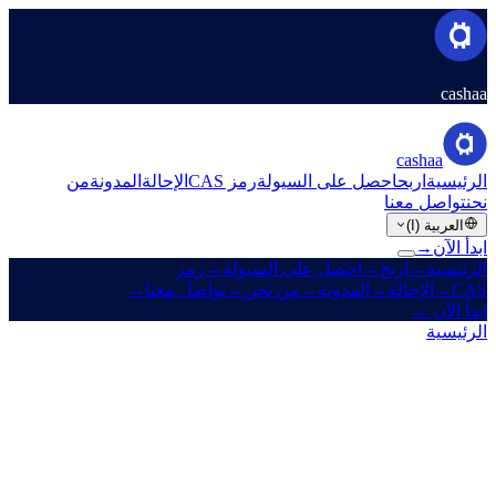
cashaa
cashaa
الرئيسية
اربح
احصل على السيولة
رمز CAS
الإحالة
المدونة
من
نحن
تواصل معنا
العربية (ا)
ابدأ الآن
→
الرئيسية
→
اربح
→
احصل على السيولة
→
رمز
CAS
→
الإحالة
→
المدونة
→
من نحن
→
تواصل معنا
→
ابدأ الآن
→
الرئيسية
/
الشركة
/
من نحن