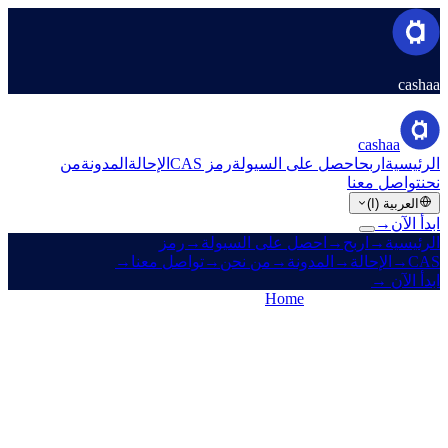
cashaa
cashaa
الرئيسية
اربح
احصل على السيولة
رمز CAS
الإحالة
المدونة
من
نحن
تواصل معنا
العربية (ا)
ابدأ الآن
→
الرئيسية
→
اربح
→
احصل على السيولة
→
رمز
CAS
→
الإحالة
→
المدونة
→
من نحن
→
تواصل معنا
→
ابدأ الآن
→
Home
/
Legal
/
Privacy Policy
On this page