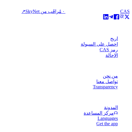
CAS · مُراقَب من SkyNet
↗
المنتج
اربح
احصل على السيولة
رمز CAS
الإحالة
الشركة
من نحن
تواصل معنا
Transparency
الموارد
المدونة
مركز المساعدة
Languages
Get the app