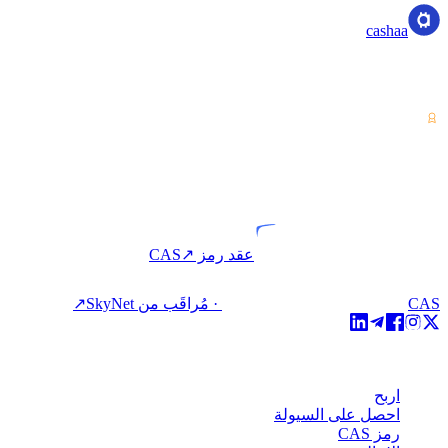
cashaa
مزود خدمات الأصول المشفرة — مرخّص من كوستاريكا. اربح،
اقترض، وأنفق العملات المشفرة بحساب واحد.
VASP
كيان مرخّص
عقد رمز CAS
↗
CAS · مُراقَب من SkyNet
↗
المنتج
اربح
احصل على السيولة
رمز CAS