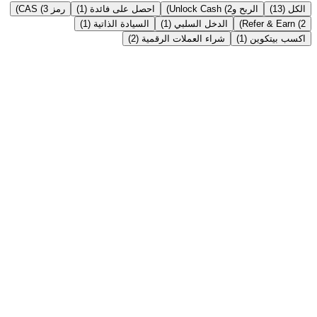
الكل (13)
الربح وUnlock Cash (2)
احصل على فائدة (1)
رمز CAS (3)
Refer & Earn (2)
الدخل السلبي (1)
السيادة الذاتية (1)
اكسب بيتكوين (1)
شراء العملات الرقمية (2)
الربح وUnlock Cash
→
Instant Crypto Loan: How to Unlock Cash From
Your Crypto in Minutes
Borrow stablecoins against your crypto in minutes — no credit
check, no selling. Here's how an instant crypto loan works, how fast
it really is, and the India tax angle.
اقرأ المقالة ←
احصل على فائدة
→
Crypto FD vs Bank FD in India 2026: Which Gives
Better Returns?
Bank FDs pay 6-8%; crypto fixed deposits advertise up to 21%
APY. An honest, side-by-side comparison of returns, safety, liquidity
and tax for Indian savers in 2026.