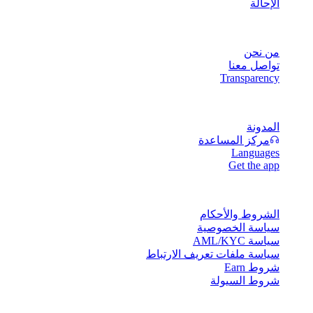
الإحالة
الشركة
من نحن
تواصل معنا
Transparency
الموارد
المدونة
مركز المساعدة
Languages
Get the app
القانونية
الشروط والأحكام
سياسة الخصوصية
سياسة AML/KYC
سياسة ملفات تعريف الارتباط
شروط Earn
شروط السيولة
بعض أو كل خدمات محفظة Cashaa، أو بعض ميزاتها، أو بعض