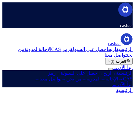
cashaa
cashaa
الرئيسية
اربح
احصل على السيولة
رمز CAS
الإحالة
المدونة
من
نحن
تواصل معنا
العربية (ا)
ابدأ الآن
→
الرئيسية
→
اربح
→
احصل على السيولة
→
رمز
CAS
→
الإحالة
→
المدونة
→
من نحن
→
تواصل معنا
→
ابدأ الآن
→
الرئيسية
/
المدوّنة