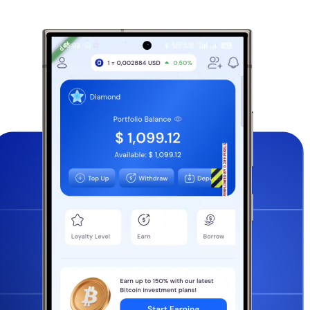
the new Cashaa mobile app
1 | Sneak peek: