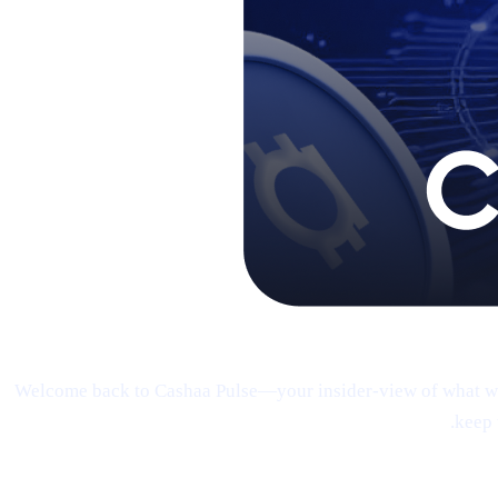
Welcome back to Cashaa Pulse—your insider-view of what we’re
keep 