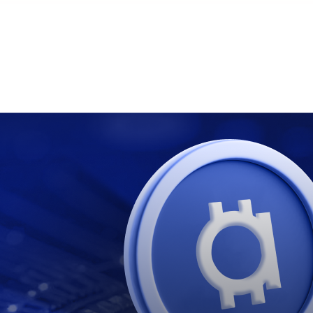
ًا — العنوان والملخّص أعلاه مترجمان.