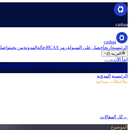
cashaa
cashaa
الرئيسية
اربح
احصل على السيولة
رمز CAS
الإحالة
المدونة
من نحن
تواصل
العربية (ا)
ابدأ الآن
→
الرئيسية
→
اربح
→
احصل على السيولة
→
رمز CAS
→
الإحالة
→
المدونة
→
ابدأ الآن
→
الرئيسية
/
المدوّنة
/
رمز CAS
ملاحظات ميدانية
رمز CAS
العدد 04 · 2 دقيقة قراءة
Pulse #18: نظرة أولى على تطبيق الجوال، مركز CAS الجديد ومكاسب الحملات التسويقية
تابع Pulse #18 لإلقاء نظرة أولى على تطبيق Cashaa الأسرع، وصفحة CAS الموحّدة، والتعديلات التسويقية التي رفعت الإيداعات الأولى إلى 12%.
←
كل المقالات
/blog/
pp-sneak-peek-new-cas-hub-markering-campaign-wins
الموضوع