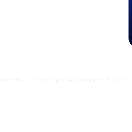
d or CAS) → confirm. The goal: make earning feel as simple as