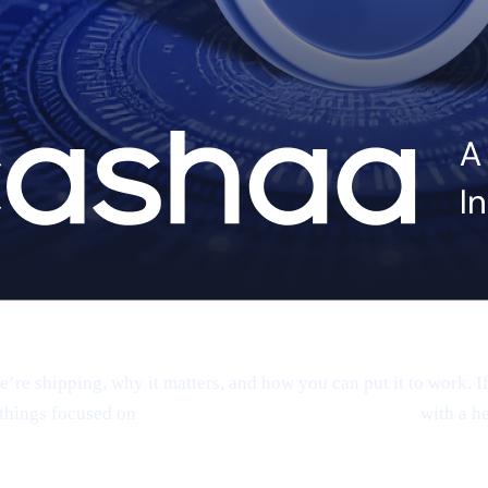
 shipping, why it matters, and how you can put it to work. If 
things focused on
product, CAS utility, and results—
with a he