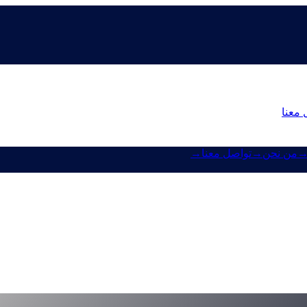
 معنا
من نحن
→
تواصل معنا
→
pulse-18-mobile-a