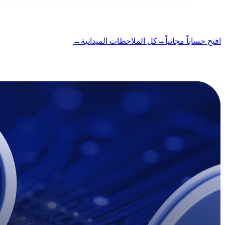
الصيغة
ملاحظة ميدانية
القراءة
2 دقيقة
العدد
#04
افتح حساباً مجانياً
→
كل الملاحظات الميدانية
→
i
هذه المقالة متاحة بالإنجليزية. ترجمات المنشورات الكاملة قادمة قريب