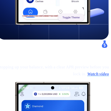
Fixed Earn:
 topping up your balance, with a clear APR preview before you
lock in.
Watch video