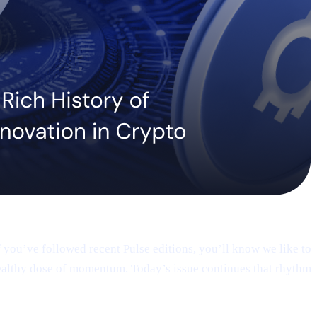
Pulse #18 — Intro
you’ve followed recent Pulse editions, you’ll know we like to
althy dose of momentum. Today’s issue continues that rhythm.