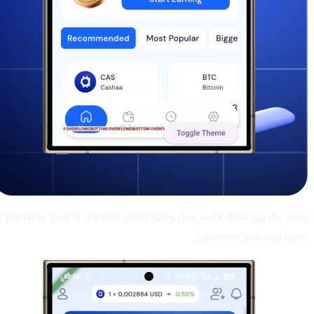
is preview, you’ll see two short GIFs that walk through the core
journeys you use most: