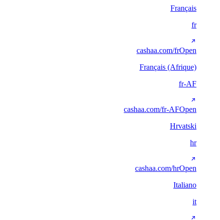
Français
fr
cashaa.com/fr
Open
Français (Afrique)
fr-AF
cashaa.com/fr-AF
Open
Hrvatski
hr
cashaa.com/hr
Open
Italiano
it