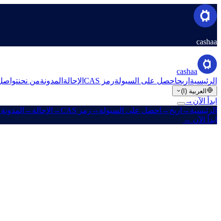
cashaa
cashaa
الرئيسية
اربح
احصل على السيولة
رمز CAS
الإحالة
المدونة
من نحن
تواصل
العربية (ا)
ابدأ الآن
→
الرئيسية
→
اربح
→
احصل على السيولة
→
رمز CAS
→
الإحالة
→
المدونة
→
ابدأ الآن
→
§ Directory · 52 languages
Every language. One Cashaa.
e is available in each. Switch any time from the picker in the header.
52
languages