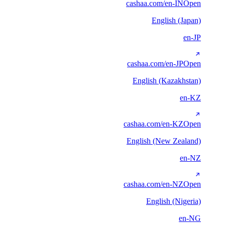
cashaa.com/en-IN
Open
English (Japan)
en-JP
cashaa.com/en-JP
Open
English (Kazakhstan)
en-KZ
cashaa.com/en-KZ
Open
English (New Zealand)
en-NZ
cashaa.com/en-NZ
Open
English (Nigeria)
en-NG