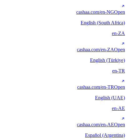
cashaa.com/en-NG
Open
English (South Africa)
en-ZA
cashaa.com/en-ZA
Open
English (Türkiye)
en-TR
cashaa.com/en-TR
Open
English (UAE)
en-AE
cashaa.com/en-AE
Open
Español (Argentina)