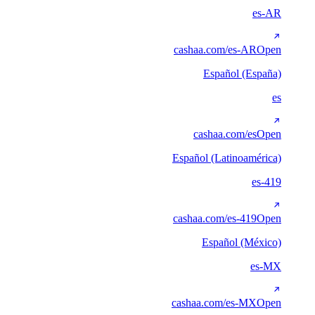
es-AR
cashaa.com/es-AR
Open
Español (España)
es
cashaa.com/es
Open
Español (Latinoamérica)
es-419
cashaa.com/es-419
Open
Español (México)
es-MX
cashaa.com/es-MX
Open