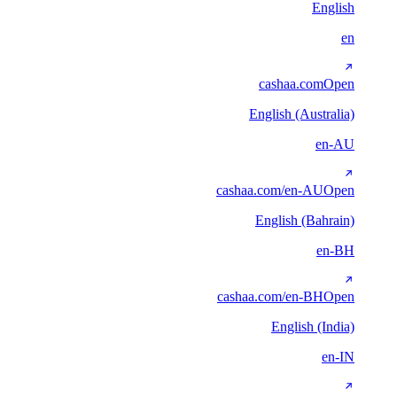
English
en
cashaa.com
Open
English (Australia)
en-AU
cashaa.com/en-AU
Open
English (Bahrain)
en-BH
cashaa.com/en-BH
Open
English (India)
en-IN