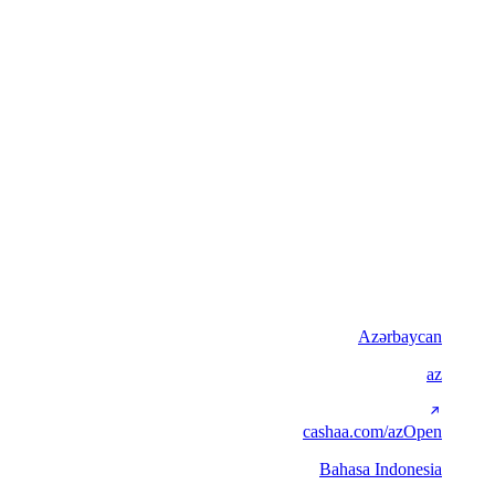
5
currencies
RTL
RTL support
SSG
Static per locale
Latin script
35
Azərbaycan
az
cashaa.com/az
Open
Bahasa Indonesia