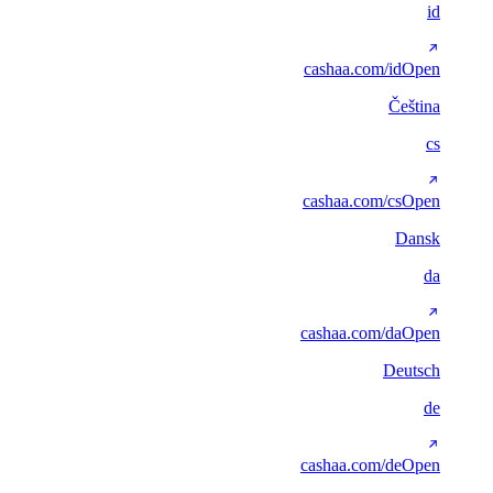
id
cashaa.com/id
Open
Čeština
cs
cashaa.com/cs
Open
Dansk
da
cashaa.com/da
Open
Deutsch
de
cashaa.com/de
Open