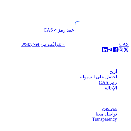
VASP
كيان مرخّص
عقد رمز CAS
↗
CAS · مُراقَب من SkyNet
↗
المنتج
اربح
احصل على السيولة
رمز CAS
الإحالة
الشركة
من نحن
تواصل معنا
Transparency
الموارد