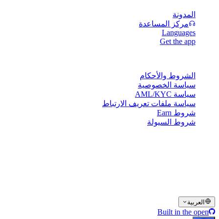
المدونة
مركز المساعدة
Languages
Get the app
القانونية
الشروط والأحكام
سياسة الخصوصية
سياسة AML/KYC
سياسة ملفات تعريف الارتباط
شروط Earn
شروط السيولة
بعض أو كل خدمات محفظة Cashaa، أو بعض ميزاتها، أو بعض
الأصول الرقمية، قد لا تكون متاحة في بعض الولايات القضائية، بما
في ذلك حيث قد تنطبق قيود أو حدود، كما هو موضح على منصة
Cashaa وفي الشروط والأحكام العامة ذات الصلة.
© 2016–2026 Cashaa · جميع الحقوق محفوظة
العربية
Built in the open
الأنظمة تعمل
Lic. Costa Rica