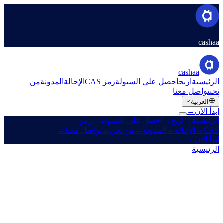
cashaa
cashaa
الرئيسية
اربح
احصل على السيولة
رمز CAS
الإحالة
المدونة
من
نحن
تواصل معنا
العربية
ابدأ الآن
→
الرئيسية
→
اربح
→
احصل على السيولة
→
رمز
CAS
→
الإحالة
→
المدونة
→
من نحن
→
تواصل معنا
→
ابدأ الآن
→
الرئيسية
/
الشركة
/
من نحن