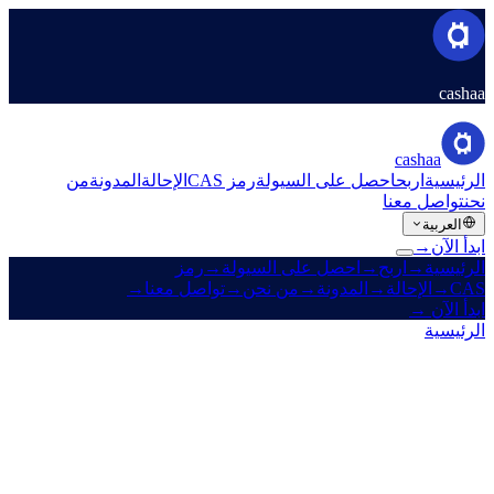
cashaa
cashaa
الرئيسية
اربح
احصل على السيولة
رمز CAS
الإحالة
المدونة
من
نحن
تواصل معنا
العربية
ابدأ الآن
→
الرئيسية
→
اربح
→
احصل على السيولة
→
رمز
CAS
→
الإحالة
→
المدونة
→
من نحن
→
تواصل معنا
→
ابدأ الآن
→
الرئيسية
/
المدوّنة