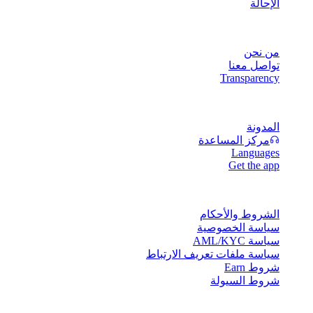
الإحالة
الشركة
من نحن
تواصل معنا
Transparency
الموارد
المدونة
مركز المساعدة
Languages
Get the app
القانونية
الشروط والأحكام
سياسة الخصوصية
سياسة AML/KYC
سياسة ملفات تعريف الارتباط
شروط Earn
شروط السيولة
بعض أو كل خدمات محفظة Cashaa، أو بعض ميزاتها، أو بعض