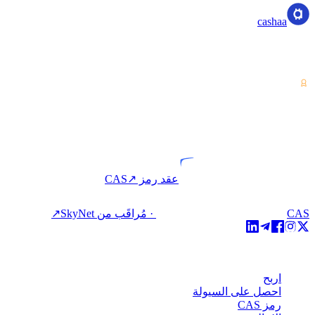
cashaa
مزود خدمات الأصول المشفرة — مرخّص من كوستاريكا. اربح،
اقترض، وأنفق العملات المشفرة بحساب واحد.
VASP
كيان مرخّص
عقد رمز CAS
↗
CAS · مُراقَب من SkyNet
↗
المنتج
اربح
احصل على السيولة
رمز CAS