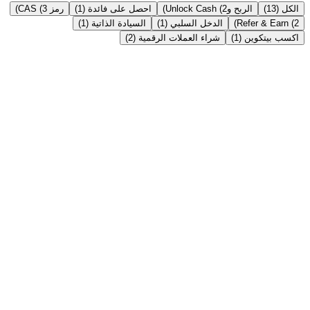
الكل (13)
الربح وUnlock Cash (2)
احصل على فائدة (1)
رمز CAS (3)
Refer & Earn (2)
الدخل السلبي (1)
السيادة الذاتية (1)
اكسب بيتكوين (1)
شراء العملات الرقمية (2)
الربح وUnlock Cash
→
Instant Crypto Loan: How to Unlock Cash From
Your Crypto in Minutes
Borrow stablecoins against your crypto in minutes — no credit
check, no selling. Here's how an instant crypto loan works, how fast
it really is, and the India tax angle.
اقرأ المقالة ←
احصل على فائدة
→
Crypto FD vs Bank FD in India 2026: Which Gives
Better Returns?
Bank FDs pay 6-8%; crypto fixed deposits advertise up to 21%
APY. An honest, side-by-side comparison of returns, safety, liquidity
and tax for Indian savers in 2026.