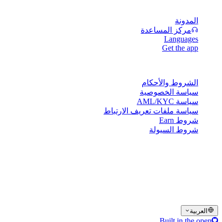
الموارد
المدونة
مركز المساعدة
Languages
Get the app
القانونية
الشروط والأحكام
سياسة الخصوصية
سياسة AML/KYC
سياسة ملفات تعريف الارتباط
شروط Earn
شروط السيولة
بعض أو كل خدمات محفظة Cashaa، أو بعض ميزاتها، أو بعض
الأصول الرقمية، قد لا تكون متاحة في بعض الولايات القضائية، بما
في ذلك حيث قد تنطبق قيود أو حدود، كما هو موضح على منصة
Cashaa وفي الشروط والأحكام العامة ذات الصلة.
© 2016–2026 Cashaa · جميع الحقوق محفوظة
العربية
Built in the open
الأنظمة تعمل
Lic. Costa Rica