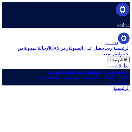
cashaa
cashaa
الرئيسية
اربح
احصل على السيولة
رمز CAS
الإحالة
المدونة
من
نحن
تواصل معنا
العربية
ابدأ الآن
→
الرئيسية
→
اربح
→
احصل على السيولة
→
رمز
CAS
→
الإحالة
→
المدونة
→
من نحن
→
تواصل معنا
→
ابدأ الآن
→
الرئيسية
/
قانوني
/
AML / KYC Policy
في هذه الصفحة