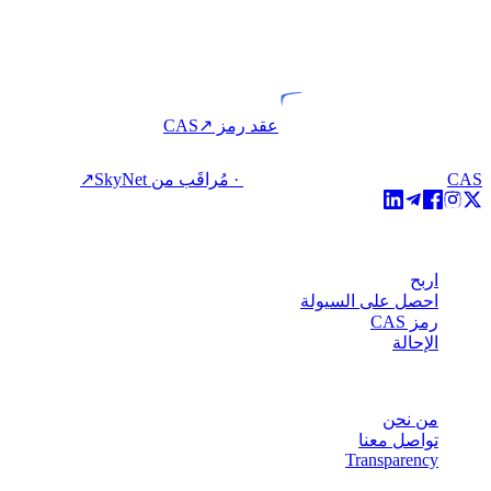
VASP
كيان مرخّص
عقد رمز CAS
↗
CAS · مُراقَب من SkyNet
↗
المنتج
اربح
احصل على السيولة
رمز CAS
الإحالة
الشركة
من نحن
تواصل معنا
Transparency