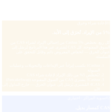
برنامج يحرق CAS إلى الأبد. وآخر يخلق ضغط شراء اختياري عندما
يسوّي المستخدمون بـ CAS. وثالث يكافئ شركاء Cashaa بمكافأة
+20% عندما يأخذون دخل الإحالة بـ CAS.
01
إعادة شراء وحرق
5% من الإيراد. تُحرَق إلى الأبد.
كل ربع، يخصّص Cashaa 5% من إجمالي الإيراد لشراء CAS من
السوق المفتوحة. كل CAS يُشترى عبر هذا البرنامج يُرسَل إلى
عنوان الحرق — انخفاض المعروض دائم وقابل للتحقق على
السلسلة.
1
Cashaa يكسب إيراداً عبر الإيداعات والتحويلات وعمليات
السيولة
2
يُخصَّص 5% من ذلك الإيراد لإعادة شراء CAS
Cashaa يشتري CAS من السوق المفتوحة (PancakeSwap)
3
4
CAS المُشترى يُرسَل إلى عنوان الحرق — خارج التداول إلى
الأبد
02
تسوية المراكز · اختياري
CAS كمسار بديل.