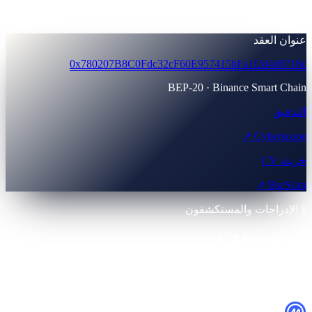
100,000,000 CAS
10
% ·
عنوان العقد
0x780207B8C0Fdc32cF60E957415bFa1f2d4d9718c
BEP-20 · Binance Smart Chain
التدقيق
Cyberscope ↗
خزينة CV
BscScan ↗
§ الإدراجات والمستكشفون
أين تجد CAS.
تحقّق من كل شيء قبل الشراء. دائماً تحقّق من عنوان العقد على
BscScan أولاً.