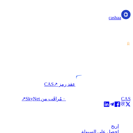
cashaa
cashaa
مزود خدمات الأصول المشفرة — مرخّص من كوستاريكا. اربح،
اقترض، وأنفق العملات المشفرة بحساب واحد.
VASP
كيان مرخّص
عقد رمز CAS
↗
CAS · مُراقَب من SkyNet
↗
المنتج
اربح
احصل على السيولة