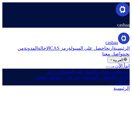
cashaa
cashaa
الرئيسية
اربح
احصل على السيولة
رمز CAS
الإحالة
المدونة
من
نحن
تواصل معنا
العربية
ابدأ الآن
→
الرئيسية
→
اربح
→
احصل على السيولة
→
رمز
CAS
→
الإحالة
→
المدونة
→
من نحن
→
تواصل معنا
→
ابدأ الآن
→
الرئيسية
/
رمز CAS