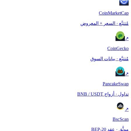
CoinMarketCap
مُتتبَّع · السعر + المعروض
↗
CoinGecko
مُتتبَّع · بيانات السوق
↗
PancakeSwap
تداول · أزواج BNB / USDT
↗
BscScan
موثَّق · عقد BEP-20