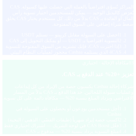
المراكز تُسوَّى افتراضياً بالعملة التي حصلت عليها كسيولة. CAS
يُعرَض كالبديل الوحيد — يمكن للمستخدمين اختيار تسوية رأس
المال أو الفائدة بـ CAS بدلاً من ذلك. كل مستخدم يختار CAS يخلق
ضغط شراء إضافي على السوق المفتوحة.
1
احصل على السيولة مقابل كريبتو — تستلم USDT
2
التسوية افتراضياً بـ USDT — أو يمكنك التحويل إلى CAS
3
إذا اخترت CAS، فإنك تشتريه من السوق المفتوحة للتسوية
CAS الذي يستلمه Cashaa محجوز لعمليات النظام البيئي
4
03
مكافأة الإحالة · اختياري
تعزيز +20% عند الدفع بـ CAS.
شركاء إحالة Cashaa يكسبون حصة من الإيراد من كل إيداعات
وعمليات سيولة المُحالين. خذ هذا الدفع بـ CAS بدلاً من المسار
الافتراضي ويزداد المبلغ بنسبة 20% — مكافأة دائمة على كل تسوية.
1
أحِل مستخدمين يودِعون أو يحصلون على السيولة في
Cashaa
2
اكسب حصة إيراد شهرياً (طبقات الفضّي / الذهبي / النخبة)
3
فعِّل CAS Boost في لوحة الشريك — اشتراك اختياري فقط
4
مبلغ التسوية يزداد بنسبة 20% — مدفوع بـ CAS