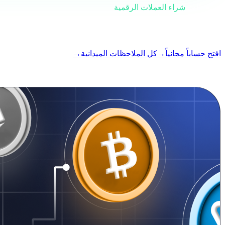
الفئة
شراء العملات الرقمية
الصيغة
ملاحظة ميدانية
القراءة
4 دقيقة
العدد
#02
افتح حساباً مجانياً
→
كل الملاحظات الميدانية
→