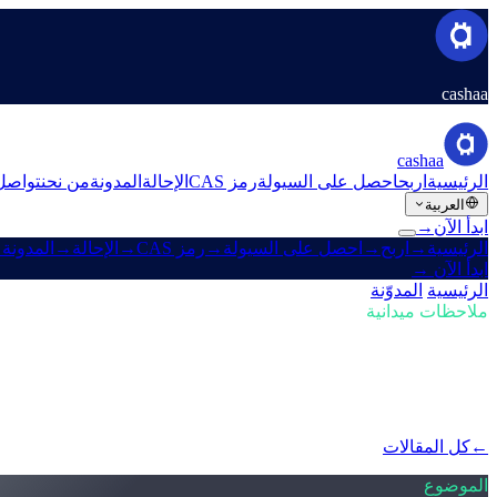
cashaa
cashaa
الرئيسية
اربح
احصل على السيولة
رمز CAS
الإحالة
المدونة
من نحن
تواصل
العربية
ابدأ الآن
→
الرئيسية
→
اربح
→
احصل على السيولة
→
رمز CAS
→
الإحالة
→
المدونة
→
ابدأ الآن
→
الرئيسية
/
المدوّنة
/
شراء العملات الرقمية
ملاحظات ميدانية
شراء العملات الرقمية
العدد 02 · 4 دقيقة قراءة
احتياطي الكريبتو الأمريكي لترامب وإعادة تصميم Cashaa لـ Earn و w
كيف يهزّ احتياطي الكريبتو الأمريكي الجديد الأسواق، إضافةً إلى لمحة عن ت
←
كل المقالات
/blog/
-redesign-for-earn-crypto-and-borrow-money-on-crypto
الموضوع