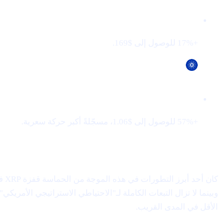
Solana (SOL)
+17% للوصول إلى $169.
Cardano (ADA)
+57% للوصول إلى $1.06، مسجّلةً أكبر حركة سعرية.
XRP تتجاوز Tether لتحلّ في المركز الثالث
كان أحد أبرز التطورات في هذه الموجة من الحماسة قفزة XRP في القيمة السوقية، متجاوزةً Tether (USDT) ومستحوذةً على المرتبة الثالثة بين أكبر العملات الرقمية—وهو معلَم رصده
وبينما لا تزال التبعات الكاملة لـ"الاحتياطي الاستراتيجي الأمري
الأقل في المدى القريب.