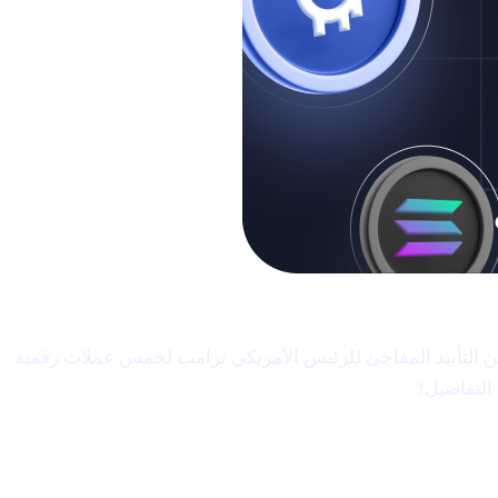
شتعلة هذا الأسبوع بتطورات جوهرية تعزّز الحماسة في السوق وتضيء على نظام Cashaa المتنامي. من التأييد المفاجئ للرئيس الأمريكي ترامب لخمس عملات رقمية