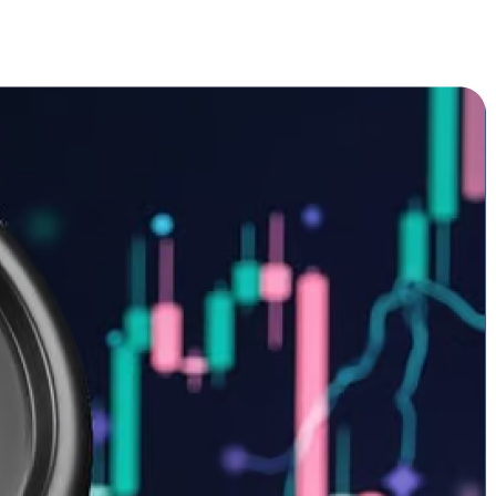
تأييد ترامب لـ BTC وETH وXRP وSOL وADA