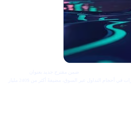
ضمن مقترح جديد بعنوان
"الاحتياطي
وبينما طُرحت الفكرة في الولايات المتحدة منذ فترة طويلة، أحدثت الخطوة فوراً ارتفاعات في الأسعار وقفزات في أحجام التداول عبر السوق، مضيفةً أكثر من $240 مليار