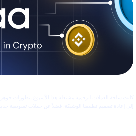
مرحباً بكم في Cashaa Pulse – العدد #9!
إلى إعادة تصميم تطبيقنا الوشيكة، فضلاً عن حملات تسويقية جديدة على Google وMeta وX—هناك الكثير لنغطّيه. تابع القراءة ل
منشور ترامب على Truth Social: الاحتياطي الاستراتيجي الأمريكي وارتفاع XRP