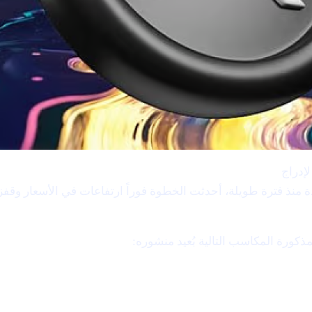
Bitcoin (BTC) وEthereum (ETH) وXRP (XRP) وSolana (SOL) وCardano (ADA)
ذكورة المكاسب التالية بُعيد منشوره: