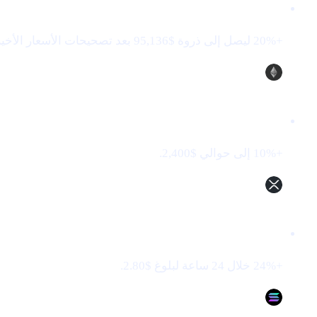
Bitcoin (BTC)
+20% ليصل إلى ذروة $95,136 بعد تصحيحات الأسعار الأخيرة.
Ethereum (ETH)
+10% إلى حوالي $2,400.
XRP (XRP)
+24% خلال 24 ساعة لبلوغ $2.80.