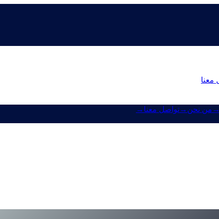
 معنا
من نحن
→
تواصل معنا
→
Borro
حديث تطبيق Cashaa.
trumps-u-s-crypto-reserve-and-cashaas